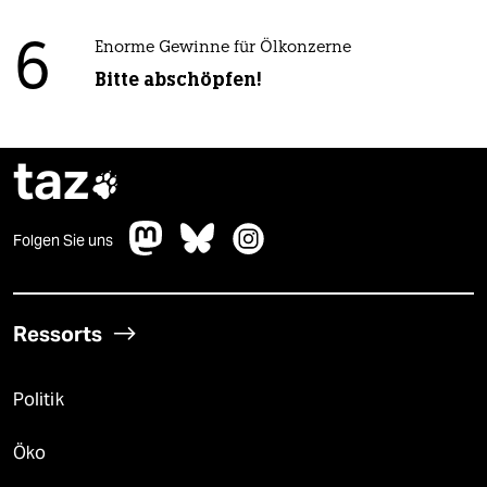
6
Enorme Gewinne für Ölkonzerne
Bitte abschöpfen!
taz

Folgen Sie uns
Ressorts
Politik
Öko