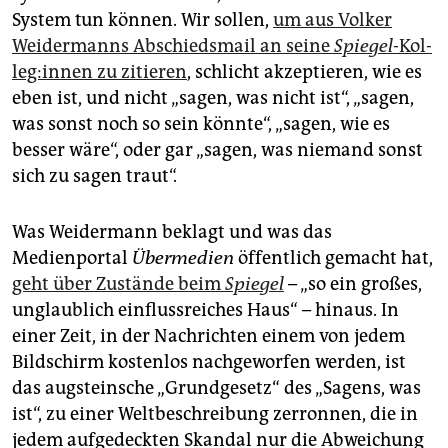
System tun können. Wir sollen,
um aus Volker
Weidermanns Abschiedsmail an seine
Spiegel
-Kol­
le­g:in­nen zu zitieren
, schlicht akzeptieren, wie es
eben ist, und nicht „sagen, was nicht ist“, „sagen,
was sonst noch so sein könnte“, „sagen, wie es
besser wäre“, oder gar „sagen, was niemand sonst
sich zu sagen traut“.
Was Weidermann beklagt und was das
Medienportal
Übermedien
öffentlich gemacht hat,
geht über Zustände beim
Spiegel
– „so ein großes,
unglaublich einflussreiches Haus“ – hinaus. In
einer Zeit, in der Nachrichten einem von jedem
Bildschirm kostenlos nachgeworfen werden, ist
das augsteinsche „Grundgesetz“ des „Sagens, was
ist“, zu einer Weltbeschreibung zerronnen, die in
jedem aufgedeckten Skandal nur die Abweichung