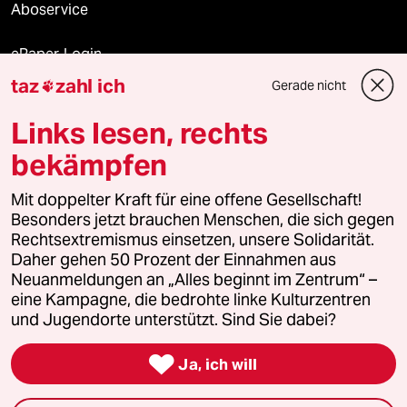
Aboservice
ePaper Login
taz
zahl ich
Gerade nicht

Downloads für Abonnierende
Links lesen, rechts
bekämpfen
© 2026 taz Verlags und Vertriebs GmbH
Alle Rechte vorbehalten. Bei rechtlichen Fragen oder für Genehmigungen
Mit doppelter Kraft für eine offene Gesellschaft!
wenden Sie sich bitte an
lizenzen@taz.de
Besonders jetzt brauchen Menschen, die sich gegen
Rechtsextremismus einsetzen, unsere Solidarität.
Daher gehen 50 Prozent der Einnahmen aus
Feedback
Redaktionsstatut
Kommune-Richtlinien
KI-
Neuanmeldungen an „Alles beginnt im Zentrum“ –
eine Kampagne, die bedrohte linke Kulturzentren
Leitlinie
Informant
Datenschutz
Impressum
AGB
und Jugendorte unterstützt. Sind Sie dabei?
Seitenwende
Einwilligungen widerrufen (Ads)

Ja, ich will