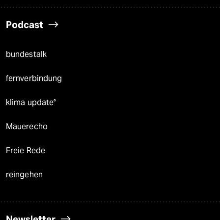
Podcast
bundestalk
fernverbindung
klima update°
Mauerecho
Freie Rede
reingehen
Newsletter