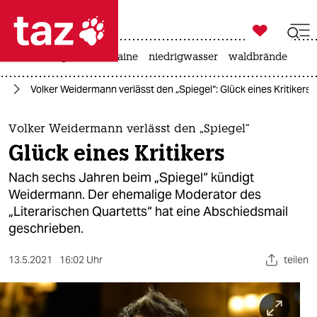

taz zahl ich
hitze
krieg in der ukraine
niedrigwasser
waldbrände

taz zahl ich
en
Volker Weidermann verlässt den „Spiegel“: Glück eines Kritikers
taz zahl ich
themen
Volker Weidermann verlässt den „Spiegel“
Glück eines Kritikers
politik
Nach sechs Jahren beim „Spiegel“ kündigt
öko
Weidermann. Der ehemalige Moderator des
„Literarischen Quartetts“ hat eine Abschiedsmail
gesellschaft
geschrieben.
kultur
13.5.2021
16:02 Uhr
teilen
sport