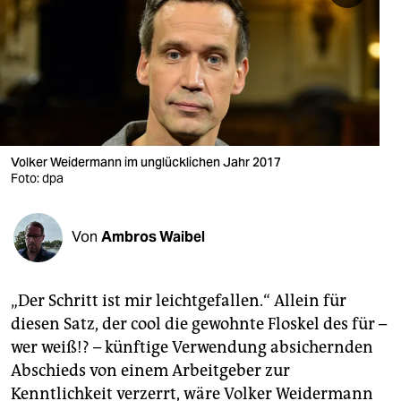
berlin
nord
wahrheit
verlag
verlag
Volker Weidermann im unglücklichen Jahr 2017
Foto: dpa
veranstaltungen
shop
Von
Ambros Waibel
fragen & hilfe
unterstützen
„Der Schritt ist mir leichtgefallen.“ Allein für
diesen Satz, der cool die gewohnte Floskel des für –
abo
wer weiß!? – künftige Verwendung absichernden
Abschieds von einem Arbeitgeber zur
genossenschaft
Kenntlichkeit verzerrt, wäre Volker Weidermann