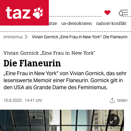

taz zahl ich
krieg in der ukraine
hitze
us-demokraten
nahost-konflikt

taz zahl ich
Feminismus
Vivian Gornick „Eine Frau in New York“: Die Flaneurin
taz zahl ich
themen
Vivian Gornick „Eine Frau in New York“
Die Flaneurin
politik
„Eine Frau in New York“ von Vivian Gornick, das sehr
öko
lesenswerte Memoir einer Flaneurin. Gornick gilt in
den USA als Grande Dame des Feminismus.
gesellschaft
10.8.2020
14:41 Uhr
teilen
kultur
sport