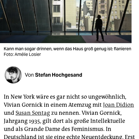
berlin
nord
wahrheit
verlag
Kann man sogar drinnen, wenn das Haus groß genug ist: flanieren
verlag
Foto: Amélie Losier
veranstaltungen
Von
Stefan Hochgesand
shop
fragen & hilfe
In New York wäre es gar nicht so ungewöhnlich,
unterstützen
Vivian Gornick in einem Atemzug mit
Joan Didion
und
Susan Sontag
zu nennen. Vivian Gornick,
abo
Jahrgang 1935, gilt dort als große Intellektuelle
genossenschaft
und als Grande Dame des Feminismus. In
Deutschland ist sie eine echte Neuentdeckung. Erst