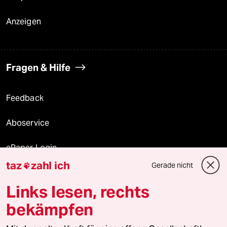
Anzeigen
Fragen & Hilfe
Feedback
Aboservice
ePaper Login
taz
zahl ich
Gerade nicht

Downloads für Abonnierende
Links lesen, rechts
bekämpfen
© 2026 taz Verlags und Vertriebs GmbH