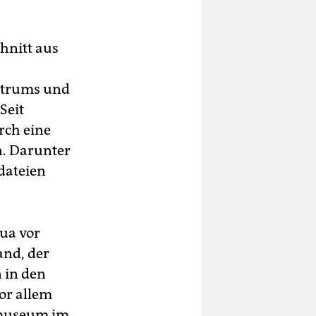
chnitt aus
ntrums und
Seit
rch eine
n. Darunter
dateien
gua vor
and, der
 in den
or allem
smuseum im