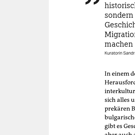
historis
sondern 
Geschic
Migratio
machen
Kuratorin Sand
In einem d
Herausford
interkultu
sich alles
prekären B
bulgarisch
gibt es Ge
aber auch a