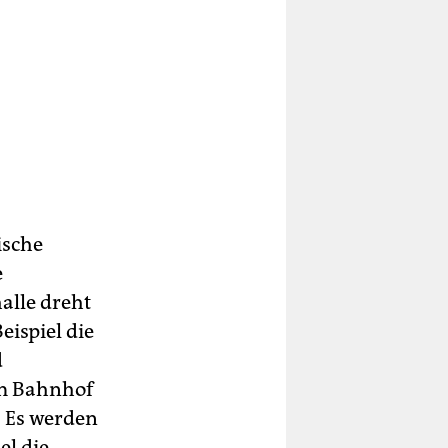
ische
e
alle dreht
eispiel die
d
am Bahnhof
. Es werden
el die