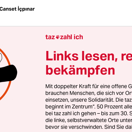
Canset İçpınar
riges Mädchen singt ein Kinderlied. Ihr Großvater
taz
zahl ich

nd sagt, dass ihre Eltern das bald hören und sich 
euen werden. Sie sprechen türkisch miteinander,
Links lesen, r
ingt fröhlich und fährt fort: „Wenn sie meine S
bekämpfen
nn kann auch ich ihre hören.“ Doch ihr Großvater
icht ginge, da ihre Mutter und Vater weit weg in 
e Kassette könne doch nicht so schnell hin und zu
Mit doppelter Kraft für eine offene G
werden. Woraufhin das Mädchen enttäuscht fragt:
brauchen Menschen, die sich vor O
einsetzen, unsere Solidarität. Die ta
timme von Mama?“
beginnt im Zentrum“. 50 Prozent a
bei taz zahl ich gehen – bis zum 30
e vor WhatsApp haben sich Menschen Sprachnach
die linke, selbstverwaltete Orte unte
bevor sie verschwinden. Sind Sie da
 Gastarbeiter*innen und ihre Angehörigen haben