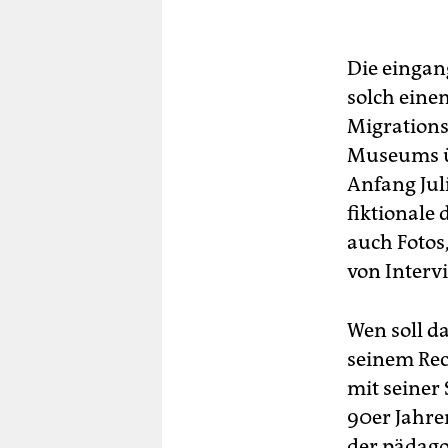
Die eingang
solch einem
Migration
Museums üb
Anfang Jul
fiktionale
auch Fotos
von Interv
Wen soll d
seinem Rec
mit seiner
90er Jahre
der pädago