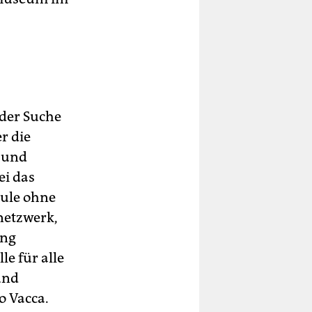
 der Suche
r die
e und
ei das
ule ohne
netzwerk,
ung
le für alle
und
so Vacca.