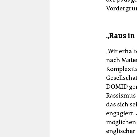
Vordergru
„Raus in
„Wir erhal
nach Mater
Komplexitä
Gesellschaf
DOMID ger
Rassismus 
das sich s
engagiert. 
möglichen 
englischer 