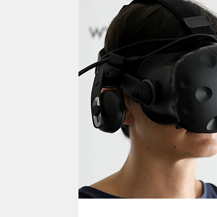
berlin
nord
wahrheit
verlag
verlag
veranstaltungen
shop
fragen & hilfe
unterstützen
abo
genossenschaft