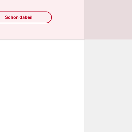
efe auf
ke der
Schon dabei!
Jahre im