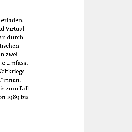
erladen.
d Virtual-
man durch
tischen
in zwei
ene umfasst
Weltkriegs
t*innen.
bis zum Fall
on 1989 bis