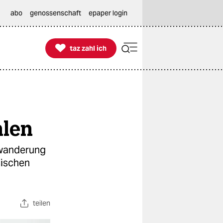
abo
genossenschaft
epaper login

taz zahl ich
taz zahl ich
hlen
nwanderung
sischen
teilen