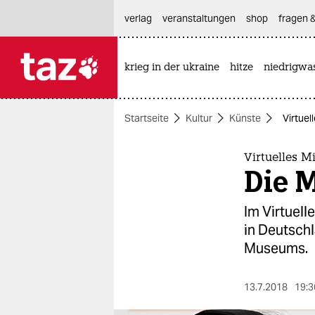
hautnavigation anspringen
hauptinhalt anspringen
footer anspringen
verlag
veranstaltungen
shop
fragen &
krieg in der ukraine
hitze
niedrigwa

taz zahl ich
taz zahl ich
Startseite
Kultur
Künste
Virtue
themen
politik
Virtuelles 
Die 
öko
Im Virtuel
gesellschaft
in Deutschl
Museums.
kultur
sport
13.7.2018
19:3