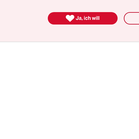
d den teuren, daher seltenen Telefonaten, Hörbri
setten füreinander aufgenommen. Es sind Stüc

Ja, ich will
nach geliebten Menschen, die man nur alle paar 
aub in die Arme nehmen konnte.