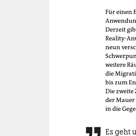
Für einen 
Anwendung
Derzeit gi
Reality-An
neun versc
Schwerpunk
weitere Rä
die Migrati
bis zum En
Die zweite 
der Mauer i
in die Geg
Es geht 
