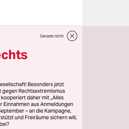
 lobt sie
Gerade nicht
sehr
 das
echts
timme hören
 erklärt,
Deutschland
rück
esellschaft! Besonders jetzt
 „Nicht
rt gegen Rechtsextremismus
z kooperiert daher mit „Alles
ller Einnahmen aus Anmeldungen
. September – an die Kampagne,
richten
rstützt und Freiräume sichern will,
bei?
 neben