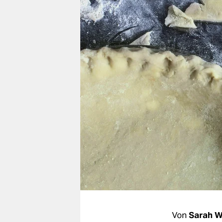
berlin
nord
wahrheit
verlag
verlag
veranstaltungen
shop
fragen & hilfe
unterstützen
abo
genossenschaft
Von
Sarah W