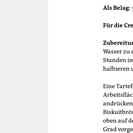
Als Belag:
Für die Cr
Zubereitu
Wasser zu 
Stunden im
halbieren 
Eine Tarte
Arbeitsflä
andrücken.
Biskuitbrö
oben auf d
Grad vorge