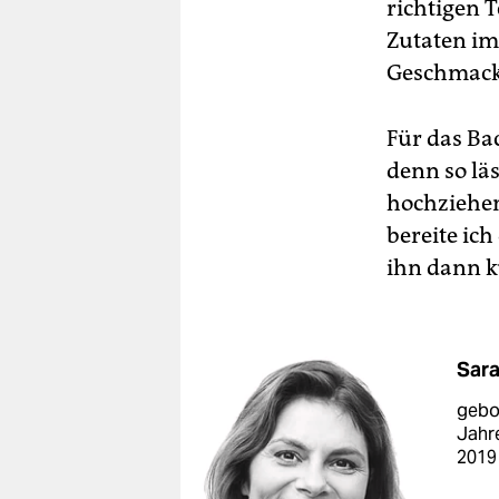
richtigen T
Zutaten im
Geschmacks
Für das Ba
denn so lä
hochziehen
bereite ich
ihn dann kü
Sar
gebor
Jahre
2019 