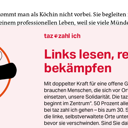
kommt man als Köchin nicht vorbei. Sie begleiten
einem professionellen Leben, weil sie viele Münd
underbar unterschiedlich schmecken und einfac
taz
zahl ich

n sind. Es gibt sie süß oder herzhaft, groß oder k
der direkt gebacken – Tartes können auf viele ve
Links lesen, r
eitet werden, sie sind ein Festessen für kulinari
bekämpfen
 und Kreative.
ch die einen zumindest an das einzige Dogma hal
Mit doppelter Kraft für eine offene G
che Kuchen muss
aus einem Mürbeteig
bestehen –,
brauchen Menschen, die sich vor O
einsetzen, unsere Solidarität. Die ta
n selbst auf diesen Grundsatz und nehmen, wenn
beginnt im Zentrum“. 50 Prozent a
hen muss, auch einen Blätterteig zur Hand. Kur
bei taz zahl ich gehen – bis zum 30
ner Tarte wenig falsch, aber viel richtig machen, 
die linke, selbstverwaltete Orte unte
 wunderbar vorbereiten.
bevor sie verschwinden. Sind Sie da