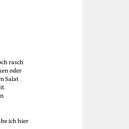
och rasch
nken oder
m Salat
it.
in
be ich hier