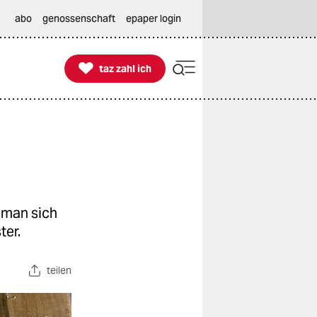
abo
genossenschaft
epaper login

taz zahl ich
taz zahl ich
n man sich
ter.
teilen