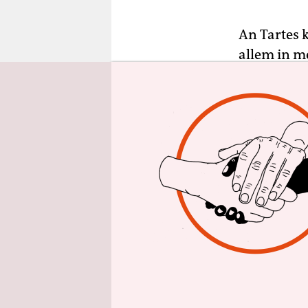
epaper login
An Tartes 
allem in m
füttern, w
zuzubereite
kopfüber o
Arten zuber
Freigeister
Während si
französis
die andere
schnell ge
kann bei ei
lässt sich