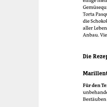
einige mei
Gemüsequic
Torta Pasqu
die Schokol
aller Lebe
Anbau. Vie
Die Reze
Marillen
Für den Te
unbehandel
Bestäuben