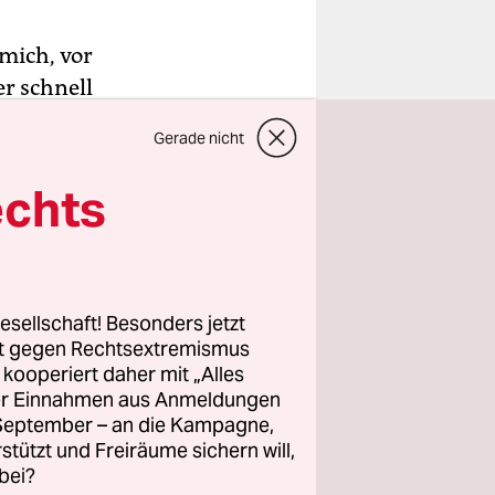
 mich, vor
er schnell
h
Gerade nicht
lein,
rschiedene
echts
sche
ten – der
esellschaft! Besonders jetzt
 pfeifen
rt gegen Rechtsextremismus
z kooperiert daher mit „Alles
 es mal
ller Einnahmen aus Anmeldungen
zum: Man
. September – an die Kampagne,
und sie
rstützt und Freiräume sichern will,
bei?