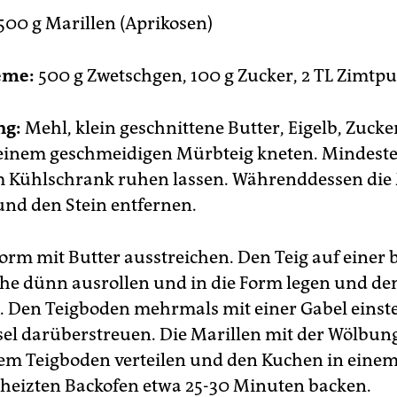
500 g Marillen (Aprikosen)
eme:
500 g Zwetschgen, 100 g Zucker, 2 TL Zimtpu
ng:
Mehl, klein geschnittene Butter, Eigelb, Zucke
einem geschmeidigen Mürbteig kneten. Mindeste
 Kühlschrank ruhen lassen. Währenddessen die 
und den Stein entfernen.
form mit Butter ausstreichen. Den Teig auf einer
che dünn ausrollen und in die Form legen und d
 Den Teigboden mehrmals mit einer Gabel einste
sel darüberstreuen. Die Marillen mit der Wölbun
em Teigboden verteilen und den Kuchen in einem
heizten Backofen etwa 25-30 Minuten backen.