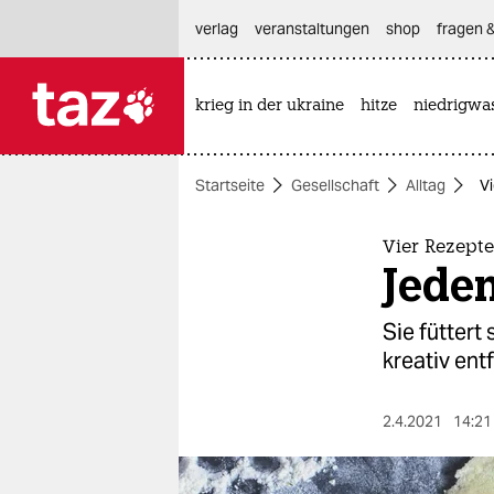
hautnavigation anspringen
hauptinhalt anspringen
footer anspringen
verlag
veranstaltungen
shop
fragen &
krieg in der ukraine
hitze
niedrigwa

taz zahl ich
taz zahl ich
Startseite
Gesellschaft
Alltag
V
themen
politik
Vier Rezept
Jeden
öko
Sie füttert
gesellschaft
kreativ entf
kultur
2.4.2021
14:21
sport