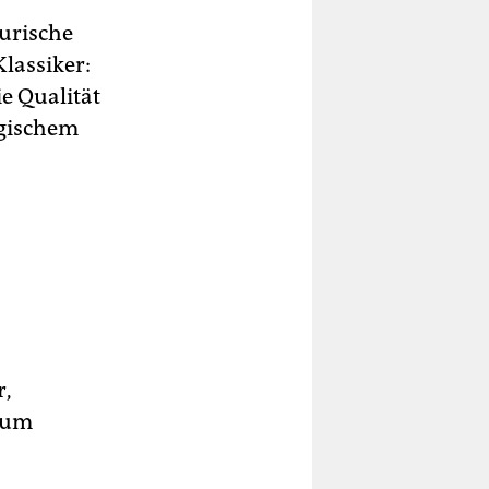
gurische
Klassiker:
ie Qualität
ogischem
r,
 zum