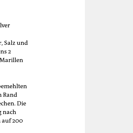
lver
r, Salz und
ns 2
Marillen
 bemehlten
en Rand
chen. Die
g nach
 auf 200