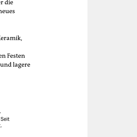
r die
 neues
Keramik,
en Festen
 und lagere
-
 Seit
.