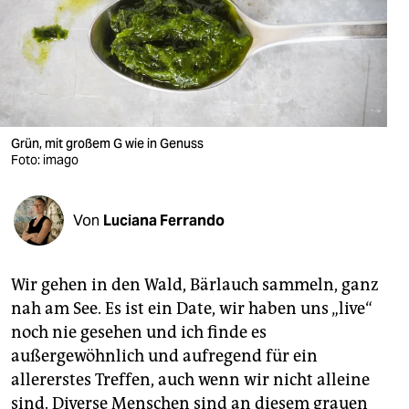
berlin
nord
wahrheit
verlag
Grün, mit großem G wie in Genuss
verlag
Foto: imago
veranstaltungen
Von
Luciana Ferrando
shop
fragen & hilfe
Wir gehen in den Wald, Bärlauch sammeln, ganz
unterstützen
nah am See. Es ist ein Date, wir haben uns „live“
noch nie gesehen und ich finde es
abo
außergewöhnlich und aufregend für ein
genossenschaft
allererstes Treffen, auch wenn wir nicht alleine
sind. Diverse Menschen sind an diesem grauen