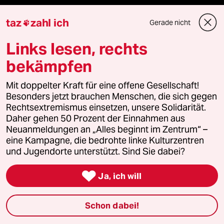
taz
zahl ich
Gerade nicht

Mehr taz Angebote
Links lesen, rechts
bekämpfen
Reisen
Mit doppelter Kraft für eine offene Gesellschaft!
Besonders jetzt brauchen Menschen, die sich gegen
Kantine
Rechtsextremismus einsetzen, unsere Solidarität.
Daher gehen 50 Prozent der Einnahmen aus
Shop
Neuanmeldungen an „Alles beginnt im Zentrum“ –
eine Kampagne, die bedrohte linke Kulturzentren
Anzeigen
und Jugendorte unterstützt. Sind Sie dabei?

Ja, ich will
Fragen & Hilfe
Schon dabei!
Feedback