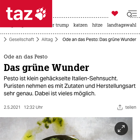

taz zahl ich
bergsteigen
usa unter trump
katzen
hitze
landtagswahl i

taz zahl ich
e
Gesellschaft
Alltag
Ode an das Pesto: Das grüne Wunder
taz zahl ich
themen
Ode an das Pesto
Das grüne Wunder
politik
Pesto ist klein gehäckselte Italien-Sehnsucht.
öko
Puristen nehmen es mit Zutaten und Herstellungsart
sehr genau. Dabei ist vieles möglich.
gesellschaft
2.5.2021
12:32 Uhr
teilen
kultur
sport