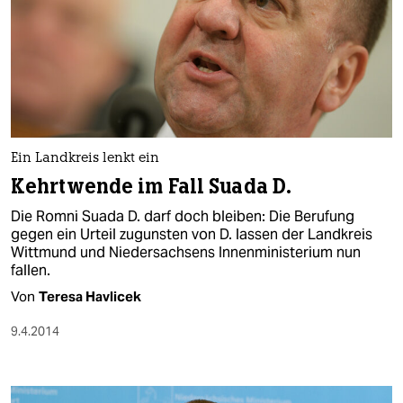
berlin
nord
wahrheit
verlag
verlag
Ein Landkreis lenkt ein
Kehrtwende im Fall Suada D.
veranstaltungen
Die Romni Suada D. darf doch bleiben: Die Berufung
shop
gegen ein Urteil zugunsten von D. lassen der Landkreis
Wittmund und Niedersachsens Innenministerium nun
fragen & hilfe
fallen.
Von
Teresa Havlicek
unterstützen
9.4.2014
abo
genossenschaft