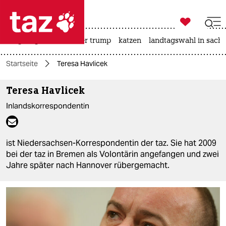

taz zahl ich
bergsteigen
usa unter trump
katzen
landtagswahl in sachs

taz zahl ich
Startseite
Teresa Havlicek
taz zahl ich
Teresa Havlicek
themen
Inlandskorrespondentin
politik
öko
ist Niedersachsen-Korrespondentin der taz. Sie hat 2009
bei der taz in Bremen als Volontärin angefangen und zwei
gesellschaft
Jahre später nach Hannover rübergemacht.
kultur
sport