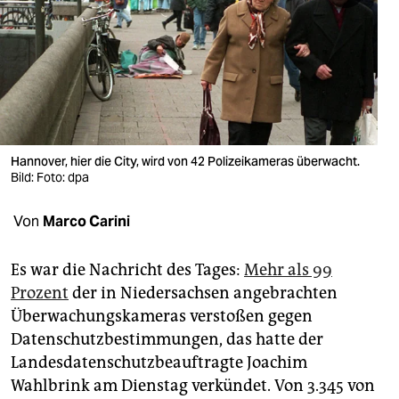
berlin
nord
wahrheit
verlag
verlag
Hannover, hier die City, wird von 42 Polizeikameras überwacht.
Bild: Foto: dpa
veranstaltungen
Von
Marco Carini
shop
fragen & hilfe
Es war die Nachricht des Tages:
Mehr als 99
Prozent
der in Niedersachsen angebrachten
unterstützen
Überwachungskameras verstoßen gegen
abo
Datenschutzbestimmungen, das hatte der
Landesdatenschutzbeauftragte Joachim
genossenschaft
Wahlbrink am Dienstag verkündet. Von 3.345 von