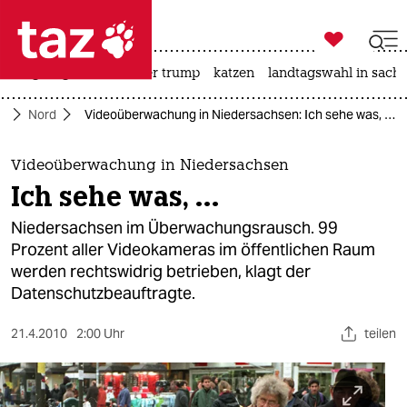

taz zahl ich
bergsteigen
usa unter trump
katzen
landtagswahl in sachs

taz zahl ich
te
Nord
Videoüberwachung in Niedersachsen: Ich sehe was, …
taz zahl ich
themen
Videoüberwachung in Niedersachsen
Ich sehe was, …
politik
Niedersachsen im Überwachungsrausch. 99
öko
Prozent aller Videokameras im öffentlichen Raum
werden rechtswidrig betrieben, klagt der
gesellschaft
Datenschutzbeauftragte.
kultur
21.4.2010
2:00 Uhr
teilen
sport