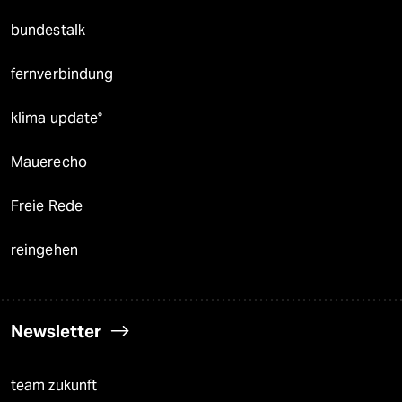
bundestalk
fernverbindung
klima update°
Mauerecho
Freie Rede
reingehen
Newsletter
team zukunft