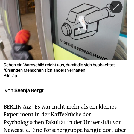
berlin
nord
wahrheit
verlag
verlag
veranstaltungen
Schon ein Warnschild reicht aus, damit die sich beobachtet
fühlenden Menschen sich anders verhalten
Bild: ap
shop
fragen & hilfe
Von
Svenja Bergt
unterstützen
BERLIN
taz
| Es war nicht mehr als ein kleines
abo
Experiment in der Kaffeeküche der
Psychologischen Fakultät in der Universität von
genossenschaft
Newcastle. Eine Forschergruppe hängte dort über