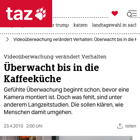

taz zahl ich
bergsteigen
usa unter trump
katzen
landtagswahl in sachs

taz zahl ich
ft
Videoüberwachung verändert Verhalten: Überwacht bis in die K
taz zahl ich
themen
Videoüberwachung verändert Verhalten
Überwacht bis in die
politik
Kaffeeküche
öko
Gefühlte Überwachung beginnt schon, bevor eine
Kamera montiert ist. Doch was fehlt, sind unter
gesellschaft
anderem Langzeitstudien. Die sollen klären, wie
Menschen damit umgehen.
kultur
sport
23.4.2010
2:00 Uhr
teilen