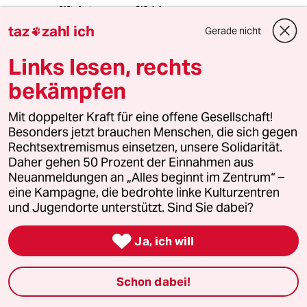
4
Wichtiges zum Weltkatzentag
taz
zahl ich
7 Gründe, warum Katzen links sind
Gerade nicht

Links lesen, rechts
bekämpfen
5
Ungleichbehandlung im Abstammungsrecht
Familien ohne Cis-Mann wird es
Mit doppelter Kraft für eine offene Gesellschaft!
schwer gemacht
Besonders jetzt brauchen Menschen, die sich gegen
Rechtsextremismus einsetzen, unsere Solidarität.
Daher gehen 50 Prozent der Einnahmen aus
6
Über die geschlechtergerechte Stadt
Neuanmeldungen an „Alles beginnt im Zentrum“ –
eine Kampagne, die bedrohte linke Kulturzentren
„Die Stadt ist gemacht für den weißen
Mann in einem Auto“
und Jugendorte unterstützt. Sind Sie dabei?

Ja, ich will
taz

Schon dabei!
Folgen Sie uns