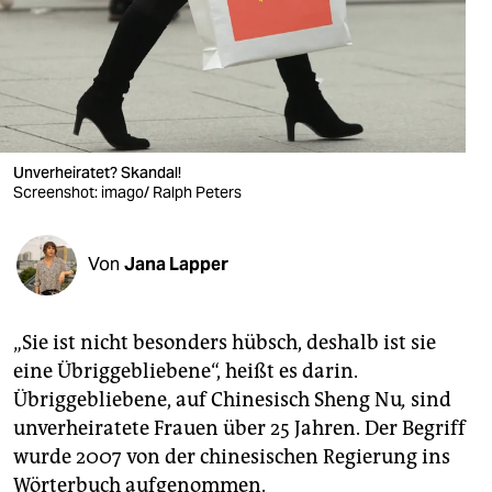
berlin
nord
wahrheit
verlag
Unverheiratet? Skandal!
Screenshot: imago/ Ralph Peters
verlag
veranstaltungen
Von
Jana Lapper
shop
fragen & hilfe
„Sie ist nicht besonders hübsch, deshalb ist sie
unterstützen
eine Übriggebliebene“, heißt es darin.
Übriggebliebene, auf Chinesisch Sheng Nu
,
sind
abo
unverheiratete Frauen über 25 Jahren. Der Begriff
genossenschaft
wurde 2007 von der chinesischen Regierung ins
Wörterbuch aufgenommen.