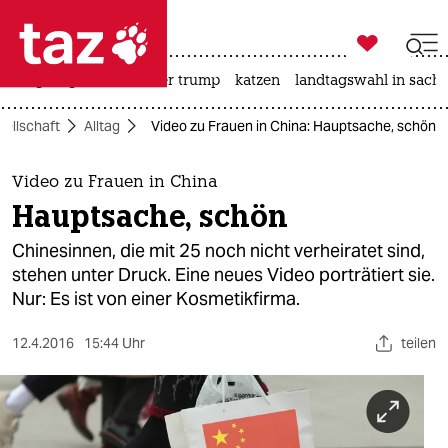

taz zahl ich
bergsteigen
usa unter trump
katzen
landtagswahl in sachs

taz zahl ich
ellschaft
Alltag
Video zu Frauen in China: Hauptsache, schön
taz zahl ich
themen
Video zu Frauen in China
Hauptsache, schön
politik
Chinesinnen, die mit 25 noch nicht verheiratet sind,
öko
stehen unter Druck. Eine neues Video porträtiert sie.
Nur: Es ist von einer Kosmetikfirma.
gesellschaft
12.4.2016
15:44 Uhr
teilen
kultur
sport