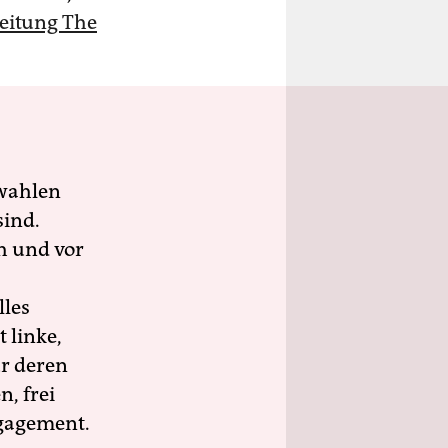
Zeitung The
wahlen
sind.
h und vor
lles
 linke,
ür deren
n, frei
ngagement.