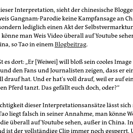
ieser Interpretation, sieht der chinesische Blogg
iweis Gangnam-Parodie keine Kampfansage an Ch
 sondern lediglich einen Akt der Selbstvermarktu
h könne man Weis Video überall auf Youtube sehe
hina, so Tao in einem
Blogbeitrag
.
t es dort: „Er [Weiwei] will bloß sein cooles Imag
und den Fans und Journalisten zeigen, dass er ei
voll drauf hat. Und er hat's voll drauf, weil er auf e
n Pferd tanzt. Das gefällt euch doch, oder?“
chtigkeit dieser Interpretationsansätze lässt sich 
: Tao liegt falsch in seiner Annahme, man könne W
die überall auf Youtube sehen, außer in China. I
d ist der vollständige Clip immer noch gesperrt. 