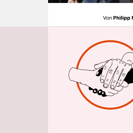
epaper login
Von
Philipp 
BERLIN
taz
seinen sei
durchs Bil
Gangnam-Ma
Später hüpf
durchs Bil
So sieht es
auf den mi
südkoreani