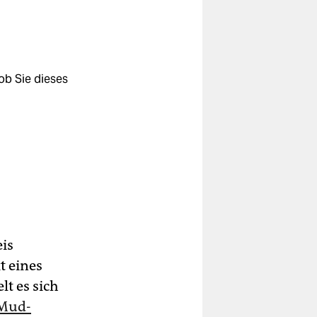
ob Sie dieses
is
t eines
t es sich
-Mud-