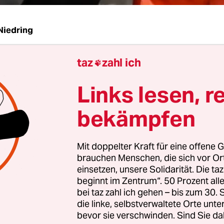
Niedring
taz
zahl ich
| Ein Mann in schwarzem Sakko und rosa T-Shir

nen wulstigen Körper zu einem schrillen Techno-
Links lesen, r
d, und schwingt seine überkreuzten Arme in typi
nier vor sich her, so als würde er auf einem Pfe
bekämpfen
t dieser 55-jährige Dissident fröhlich in Handsc
d.
Mit doppelter Kraft für eine offene G
brauchen Menschen, die sich vor O
 aus, wenn der chinesiche Künstler Ai Weiwei eine
einsetzen, unsere Solidarität. Die ta
llionenfach geklickten
Youtube-Hit „Gangnam-St
beginnt im Zentrum“. 50 Prozent a
bei taz zahl ich gehen – bis zum 30
schen Rappers Psy produziert.
die linke, selbstverwaltete Orte unte
bevor sie verschwinden. Sind Sie da