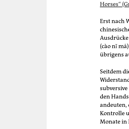
Horses“ (G
Erst nach 
chinesisch
Ausdrücke 
(cào nǐ mā
übrigens a
Seitdem di
Widerstand
subversive
den Handsc
andeuten, 
Kontrolle 
Monate in 