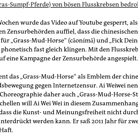
ras-Sumpf-Pferde) von bösen Flusskrebsen bedro
Wochen wurde das Video auf Youtube gesperrt, al
en Zensurbehörden auffiel, dass die chinesischen
für „Grass-Mud-Horse“ (cǎonímǎ) und „Fick Dein
) phonetisch fast gleich klingen. Mit den Flusskr
uf eine Kampagne der Zensurbehörde angespielt.
ent das „Grass-Mud-Horse“ als Emblem der chin
sbewegung gegen Internetzensur. Ai Weiwei nen
 Choreographie daher auch „Grass-Mud-Horse-Sty
hellen will Ai Wei Wei in diesem Zusammenhan
dass die Kunst- und Meinungsfreiheit nicht durch
unterdrückt werden kann. Er saß 2011 Jahr für zw
Haft.