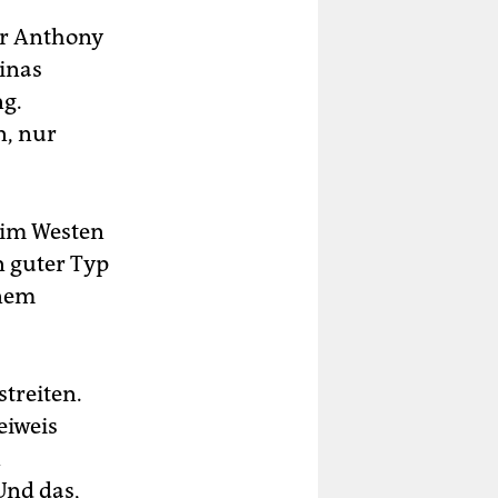
er Anthony
inas
ng.
n, nur
e im Westen
n guter Typ
inem
streiten.
eiweis
n
Und das,