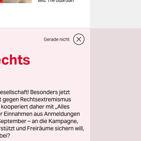
Bild: The Guardian
t wuchtet
Gerade nicht
Beat
echts
scher
rd reiten.
hellen
esellschaft! Besonders jetzt
rt gegen Rechtsextremismus
 Parodie
z kooperiert daher mit „Alles
yle“
des
ller Einnahmen aus Anmeldungen
. September – an die Kampagne,
rstützt und Freiräume sichern will,
bei?