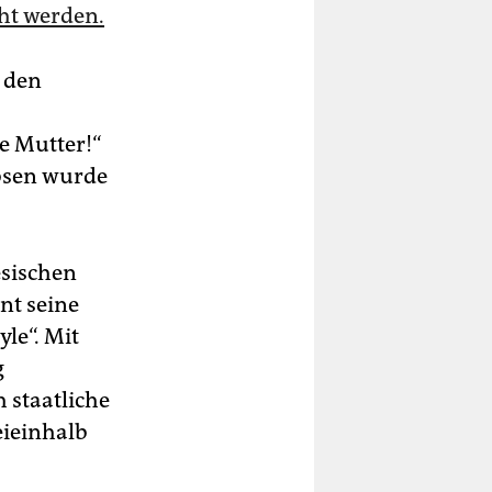
ht werden.
s den
e Mutter!“
ebsen wurde
esischen
nt seine
le“. Mit
g
 staatliche
eieinhalb