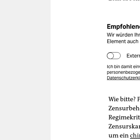
Empfohlene
Wir würden Ihn
Element auch 
Exter
Ich bin damit ei
personenbezogen
Datenschutzerk
Wie bitte?
Zensurbeh
Regimekrit
Zensurskan
um ein
chi