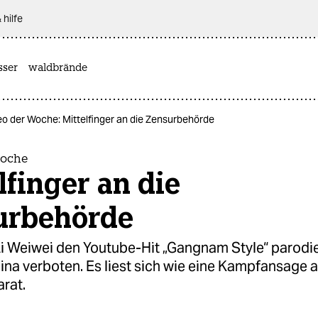
 hilfe
sser
waldbrände
eo der Woche: Mittelfinger an die Zensurbehörde
Woche
lfinger an die
urbehörde
 Weiwei den Youtube-Hit „Gangnam Style“ parodiert
ina verboten. Es liest sich wie eine Kampfansage 
rat.