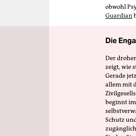
obwohl Psy
Guardian
b
Die Enga
Der drohe
zeigt, wie
Gerade jet
allem mit d
Zivilgesell
beginnt im
selbstverw
Schutz und 
zugänglich