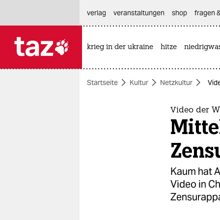
hautnavigation anspringen
hauptinhalt anspringen
footer anspringen
verlag
veranstaltungen
shop
fragen &
krieg in der ukraine
hitze
niedrigwa

taz zahl ich
taz zahl ich
Startseite
Kultur
Netzkultur
Vid
themen
politik
Video der 
Mitte
öko
Zens
gesellschaft
Kaum hat Ai
kultur
Video in Ch
Zensurappa
sport