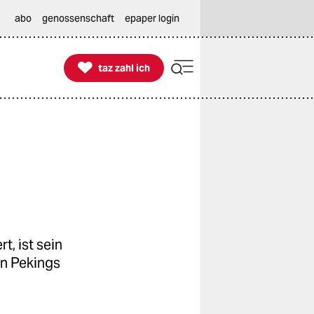
abo
genossenschaft
epaper login

taz zahl ich
taz zahl ich
, ist sein
an Pekings