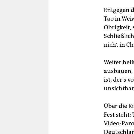
Entgegen d
Tao in We
Obrigkeit,
Schließlic
nicht in C
Weiter heiß
ausbauen, 
ist, der's 
unsichtbare
Über die Ri
Fest steht
Video-Paro
Deutschlan