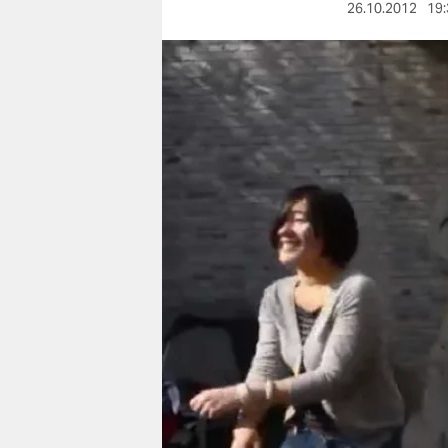
berlin
26.10.2012
19:
nord
wahrheit
verlag
verlag
veranstaltungen
shop
fragen & hilfe
unterstützen
abo
genossenschaft