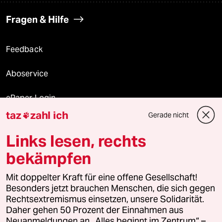
Fragen & Hilfe
Feedback
Aboservice
ePaper Login
taz
zahl ich
Gerade nicht

Downloads für Abonnierende
Links lesen, rechts
bekämpfen
© 2026 taz Verlags und Vertriebs GmbH
Alle Rechte vorbehalten. Bei rechtlichen Fragen oder für Genehmigungen
Mit doppelter Kraft für eine offene Gesellschaft!
wenden Sie sich bitte an
lizenzen@taz.de
Besonders jetzt brauchen Menschen, die sich gegen
Rechtsextremismus einsetzen, unsere Solidarität.
Daher gehen 50 Prozent der Einnahmen aus
Feedback
Redaktionsstatut
Kommune-Richtlinien
KI-
Neuanmeldungen an „Alles beginnt im Zentrum“ –