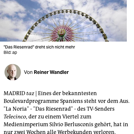
berlin
nord
wahrheit
verlag
"Das Riesenrad" dreht sich nicht mehr
verlag
Bild: ap
veranstaltungen
Von
Reiner Wandler
shop
fragen & hilfe
MADRID
taz
| Eines der bekanntesten
unterstützen
Boulevardprogramme Spaniens steht vor dem Aus.
"La Noria" - "Das Riesenrad" - des TV-Senders
abo
Telecinco
, der zu einem Viertel zum
genossenschaft
Medienimperium Silvio Berlusconis gehört, hat in
nur zwei Wochen alle Werbekunden verloren.