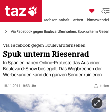

taz zahl ich
hitze
landtagswahl in sachsen-anhalt
arbeit
klimawandel

taz zahl ich
en
Via Facebook gegen Boulevardfernsehen: Spuk unterm Riesenr
taz zahl ich
themen
Via Facebook gegen Boulevardfernsehen
Spuk unterm Riesenrad
politik
In Spanien haben Online-Proteste das Aus einer
öko
Boulevard-Show besiegelt. Das Wegbrechen der
Werbekunden kann den ganzen Sender ruinieren.
gesellschaft
18.11.2011
9:53 Uhr
teilen
kultur
sport