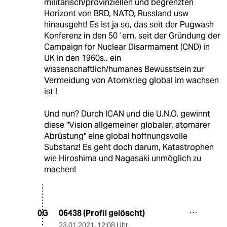
militärisch/provinziellen und begrenzten
Horizont von BRD, NATO, Russland usw
hinausgeht! Es ist ja so, das seit der Pugwash
Konferenz in den 50´ern, seit der Gründung der
Campaign for Nuclear Disarmament (CND) in
UK in den 1960s.. ein
wissenschaftlich/humanes Bewusstsein zur
Vermeidung von Atomkrieg global im wachsen
ist !
Und nun? Durch ICAN und die U.N.O. gewinnt
diese "Vision allgemeiner globaler, atomarer
Abrüstung" eine global hoffnungsvolle
Substanz! Es geht doch darum, Katastrophen
wie Hiroshima und Nagasaki unmöglich zu
machen!
06438 (Profil gelöscht)
0G
23.01.2021
,
12:08 Uhr