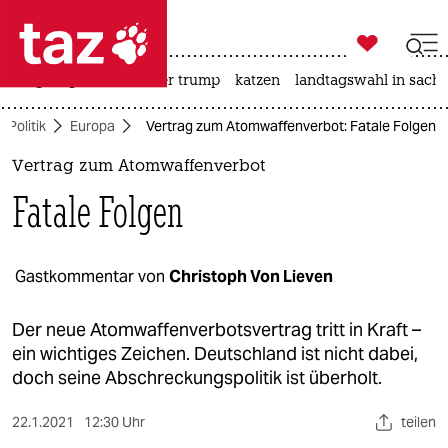

taz zahl ich
bergsteigen
usa unter trump
katzen
landtagswahl in sachs

taz zahl ich
Politik
Europa
Vertrag zum Atomwaffenverbot: Fatale Folgen
taz zahl ich
Vertrag zum Atomwaffenverbot
themen
Fatale Folgen
politik
öko
Gastkommentar von
Christoph Von Lieven
gesellschaft
Der neue Atomwaffenverbotsvertrag tritt in Kraft –
ein wichtiges Zeichen. Deutschland ist nicht dabei,
kultur
doch seine Abschreckungspolitik ist überholt.
sport
22.1.2021
12:30 Uhr
teilen