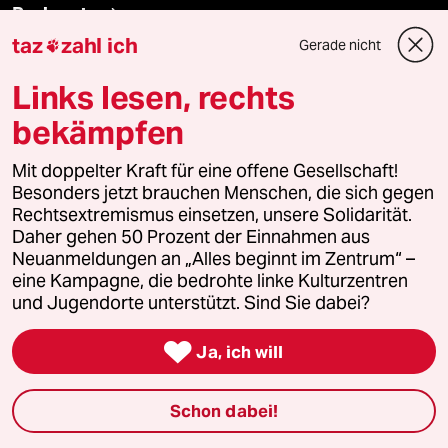
Podcast
taz
zahl ich
Gerade nicht

bundestalk
Links lesen, rechts
bekämpfen
fernverbindung
Mit doppelter Kraft für eine offene Gesellschaft!
klima update°
Besonders jetzt brauchen Menschen, die sich gegen
Rechtsextremismus einsetzen, unsere Solidarität.
Mauerecho
Daher gehen 50 Prozent der Einnahmen aus
Neuanmeldungen an „Alles beginnt im Zentrum“ –
Freie Rede
eine Kampagne, die bedrohte linke Kulturzentren
und Jugendorte unterstützt. Sind Sie dabei?
reingehen

Ja, ich will
Newsletter
Schon dabei!