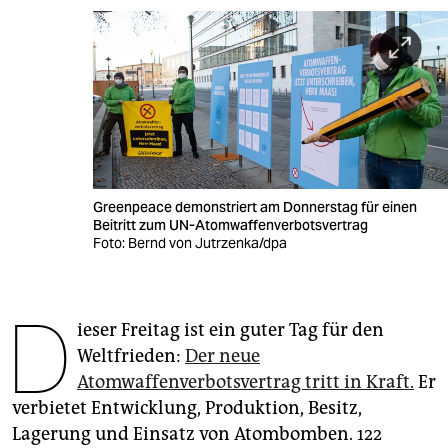
berlin
nord
wahrheit
verlag
verlag
Greenpeace demonstriert am Donnerstag für einen
veranstaltungen
Beitritt zum UN-Atomwaffenverbotsvertrag
Foto: Bernd von Jutrzenka/dpa
shop
fragen & hilfe
D
ieser Freitag ist ein guter Tag für den
unterstützen
Weltfrieden:
Der neue
abo
Atomwaffenverbotsvertrag tritt in Kraft.
Er
verbietet Entwicklung, Produktion, Besitz,
genossenschaft
Lagerung und Einsatz von Atombomben. 122