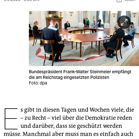
berlin
nord
wahrheit
verlag
verlag
veranstaltungen
Bundespräsident Frank-Walter Steinmeier empfängt
die am Reichstag eingesetzten Polizisten
shop
Foto: dpa
fragen & hilfe
unterstützen
E
s gibt in diesen Tagen und Wochen viele, die
abo
– zu Recht – viel über die Demokratie reden
und darüber, dass sie geschützt werden
genossenschaft
müsse. Manchmal aber muss man es einfach auch