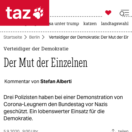

taz zahl ich
hitze
bergsteigen
usa unter trump
katzen
landtagswahl i

taz zahl ich
Startseite
Berlin
Verteidiger der Demokratie: Der Mut der Ein
taz zahl ich
Verteidiger der Demokratie
themen
Der Mut der Einzelnen
politik
öko
Kommentar von
Stefan Alberti
gesellschaft
Drei Polizisten haben bei einer Demonstration von
Corona-Leugnern den Bundestag vor Nazis
kultur
geschützt. Ein lobenswerter Einsatz für die
Demokratie.
sport
5.9.2020
9:00 Uhr
teilen