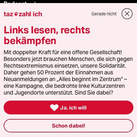
Podcast
taz
zahl ich
Gerade nicht

bundestalk
Links lesen, rechts
bekämpfen
fernverbindung
Mit doppelter Kraft für eine offene Gesellschaft!
klima update°
Besonders jetzt brauchen Menschen, die sich gegen
Rechtsextremismus einsetzen, unsere Solidarität.
Mauerecho
Daher gehen 50 Prozent der Einnahmen aus
Neuanmeldungen an „Alles beginnt im Zentrum“ –
Freie Rede
eine Kampagne, die bedrohte linke Kulturzentren
und Jugendorte unterstützt. Sind Sie dabei?
reingehen

Ja, ich will
Newsletter
Schon dabei!