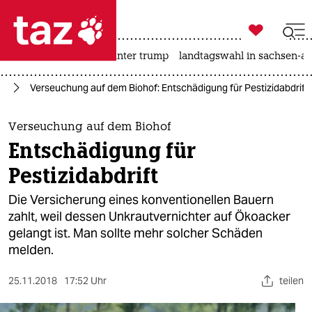

taz zahl ich
nahost-konflikt
usa unter trump
landtagswahl in sachsen-an

taz zahl ich
de
Verseuchung auf dem Biohof: Entschädigung für Pestizidabdrift
taz zahl ich
themen
Verseuchung auf dem Biohof
Entschädigung für
politik
Pestizidabdrift
öko
Die Versicherung eines konventionellen Bauern
zahlt, weil dessen Unkrautvernichter auf Ökoacker
gesellschaft
gelangt ist. Man sollte mehr solcher Schäden
melden.
kultur
sport
25.11.2018
17:52 Uhr
teilen