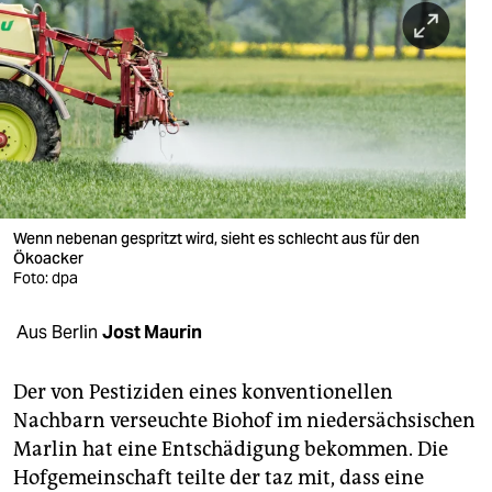
berlin
nord
wahrheit
verlag
verlag
veranstaltungen
Wenn nebenan gespritzt wird, sieht es schlecht aus für den
Ökoacker
Foto: dpa
shop
fragen & hilfe
Aus Berlin
Jost Maurin
unterstützen
Der von Pestiziden eines konventionellen
abo
Nachbarn verseuchte Biohof im niedersächsischen
Marlin hat eine Entschädigung bekommen. Die
genossenschaft
Hofgemeinschaft teilte der taz mit, dass eine