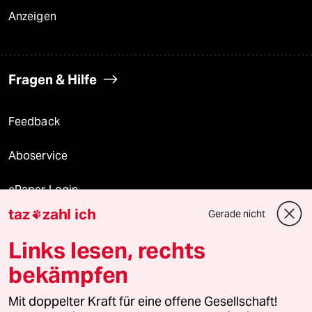
Anzeigen
Fragen & Hilfe
Feedback
Aboservice
ePaper Login
taz
zahl ich
Gerade nicht

Downloads für Abonnierende
Links lesen, rechts
bekämpfen
© 2026 taz Verlags und Vertriebs GmbH
Mit doppelter Kraft für eine offene Gesellschaft!
Alle Rechte vorbehalten. Bei rechtlichen Fragen oder für Genehmigungen
wenden Sie sich bitte an
lizenzen@taz.de