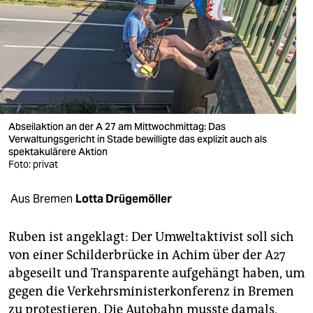
berlin
nord
wahrheit
verlag
verlag
Abseilaktion an der A 27 am Mittwochmittag: Das
Verwaltungsgericht in Stade bewilligte das explizit auch als
veranstaltungen
spektakulärere Aktion
Foto: privat
shop
Aus Bremen
Lotta Drügemöller
fragen & hilfe
unterstützen
Ruben ist angeklagt: Der Umweltaktivist soll sich
von einer Schilderbrücke in Achim über der A27
abo
abgeseilt und Transparente aufgehängt haben, um
genossenschaft
gegen die Verkehrsministerkonferenz in Bremen
zu protestieren. Die Autobahn musste damals,