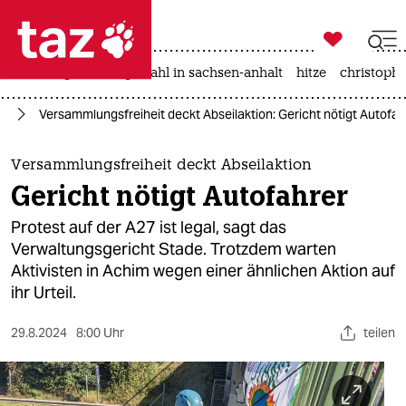

taz zahl ich
iran-krieg
landtagswahl in sachsen-anhalt
hitze
christophe

taz zahl ich
te
Versammlungsfreiheit deckt Abseilaktion: Gericht nötigt Autofah
taz zahl ich
themen
Versammlungsfreiheit deckt Abseilaktion
Gericht nötigt Autofahrer
politik
Protest auf der A27 ist legal, sagt das
öko
Verwaltungsgericht Stade. Trotzdem warten
Aktivisten in Achim wegen einer ähnlichen Aktion auf
gesellschaft
ihr Urteil.
kultur
29.8.2024
8:00 Uhr
teilen
sport