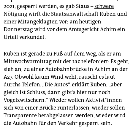
epaper login
2021, gesperrt werden, es gab Staus –
schwere
Nötigung wirft die Staatsanwaltschaft
Ruben und
einer Mitangeklagten vor; am heutigen
Donnerstag wird vor dem Amtsgericht Achim ein
Urteil verkündet.
Ruben ist gerade zu Fuß auf dem Weg, als er am
Mittwochvormittag mit der taz telefoniert: Es geht,
sieh an, zu einer Autobahnbrücke in Achim an der
A27. Obwohl kaum Wind weht, rauscht es laut
durchs Telefon. „Die Autos“, erklärt Ruben, „aber
gleich ist Schluss, dann gibt’s hier nur noch
Vogelzwitschern.“ Wieder wollen Ak­ti­vis­t*in­nen
sich von einer Brücke runterlassen, wieder sollen
Transparente herabgelassen werden, wieder wird
die Autobahn für den Verkehr gesperrt sein.