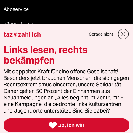
Aboservice
ePaper Login
taz
zahl ich
Gerade nicht

Downloads für Abonnierende
Links lesen, rechts
bekämpfen
© 2026 taz Verlags und Vertriebs GmbH
Mit doppelter Kraft für eine offene Gesellschaft!
Alle Rechte vorbehalten. Bei rechtlichen Fragen oder für Genehmigungen
wenden Sie sich bitte an
lizenzen@taz.de
Besonders jetzt brauchen Menschen, die sich gegen
Rechtsextremismus einsetzen, unsere Solidarität.
Daher gehen 50 Prozent der Einnahmen aus
Feedback
Redaktionsstatut
Kommune-Richtlinien
KI-
Neuanmeldungen an „Alles beginnt im Zentrum“ –
eine Kampagne, die bedrohte linke Kulturzentren
Leitlinie
Informant
Datenschutz
Impressum
AGB
und Jugendorte unterstützt. Sind Sie dabei?
Seitenwende
Einwilligungen widerrufen (Ads)

Ja, ich will