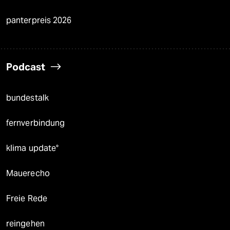
panterpreis 2026
Podcast
bundestalk
fernverbindung
klima update°
Mauerecho
Freie Rede
reingehen