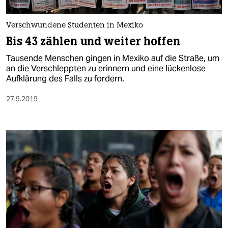
berlin
nord
Verschwundene Studenten in Mexiko
Bis 43 zählen und weiter hoffen
wahrheit
Tausende Menschen gingen in Mexiko auf die Straße, um
verlag
an die Verschleppten zu erinnern und eine lückenlose
Aufklärung des Falls zu fordern.
verlag
27.9.2019
veranstaltungen
shop
fragen & hilfe
unterstützen
abo
genossenschaft