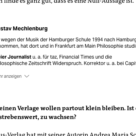
h finde es ganz gut, dass es eine Null-Aussage ist.
stav Mechlenburg
, wegen der Musik der Hamburger Schule 1994 nach Hambur
ommen, hat dort und in Frankfurt am Main Philosophie studi
ier Journalist
u. a. für taz, Financial Times und die
losophische Zeitschrift Widerspruch. Korrektor u. a. bei Capit
r anzeigen
n Verlag Textem
gründete er gemeinsam mit Freunden, erste
te erschienen dort 2002. Die Kulturzeitschrift
tur&Gespenster gibt es seit 2006, die Reihe Stimmungs-Atla
artete 2011, das Mode-Magazin Der schöne Mann der
inen Verlage wollen partout klein bleiben. Ist 
chschule für Künste Bremen kam 2012 heraus.
strebenswert, zu wachsen?
us-Verlag hat mit seiner Autorin Andrea Maria S