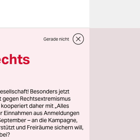
Gerade nicht
ern.
echts
esellschaft! Besonders jetzt
rt gegen Rechtsextremismus
z kooperiert daher mit „Alles
ller Einnahmen aus Anmeldungen
. September – an die Kampagne,
rstützt und Freiräume sichern will,
bei?