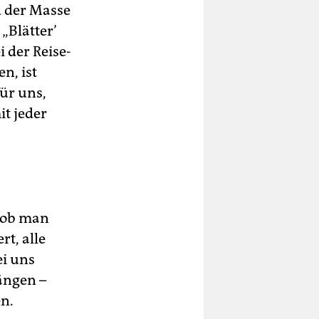
d der Masse
„Blätter’
i der Reise-
n, ist
für uns,
t jeder
s ob man
rt, alle
i uns
ängen –
en.