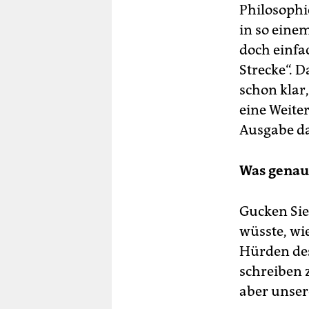
Philosophi
in so eine
doch einfac
Strecke“. D
schon klar,
eine Weite
Ausgabe daz
Was genau
Gucken Sie 
wüsste, wie
Hürden de
schreiben 
aber unsere