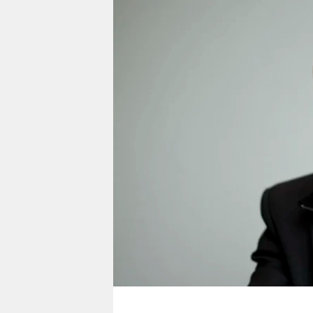
berlin
nord
wahrheit
verlag
verlag
veranstaltungen
shop
fragen & hilfe
unterstützen
abo
genossenschaft