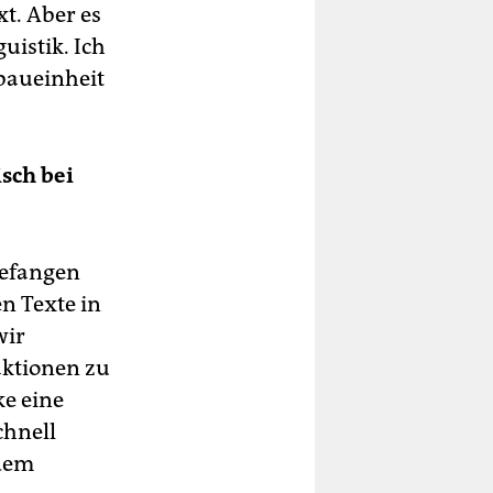
xt. Aber es
uistik. Ich
tbaueinheit
sch bei
ngefangen
n Texte in
wir
aktionen zu
e eine
chnell
 dem