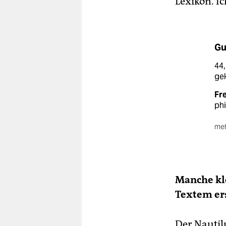
Lexikon. Ic
Gu
44
gek
Fre
phi
meh
De
Hef
Kul
st
Manche kle
Ho
Textem er
Der Nautil