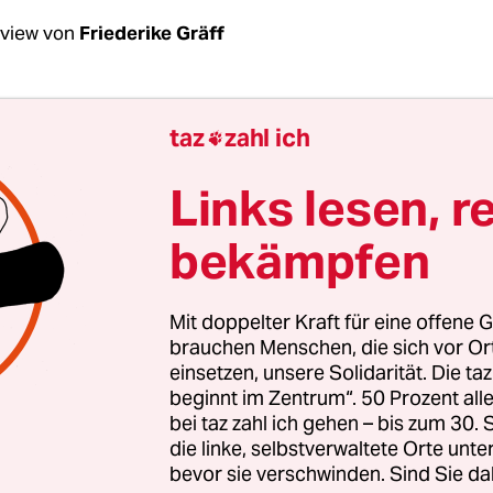
rview von
Friederike Gräff
Mechlenburg, Sie sehen müde aus.
taz
zahl ich

chlenburg
: Wir haben immer irgendetwas zu fei
Links lesen, r
bekämpfen
Mit doppelter Kraft für eine offene G
brauchen Menschen, die sich vor O
einsetzen, unsere Solidarität. Die ta
beginnt im Zentrum“. 50 Prozent a
bei taz zahl ich gehen – bis zum 30
die linke, selbstverwaltete Orte unte
bevor sie verschwinden. Sind Sie da