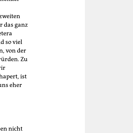
zweiten
ar das ganz
etera
d so viel
n, von der
würden. Zu
ir
apert, ist
 uns eher
ben nicht