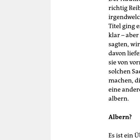
richtig Re
irgendwelc
Titel ging 
klar – aber
sagten, wir
davon lief
sie von vo
solchen Sac
machen, di
eine andere
albern.
Albern?
Es ist ein 