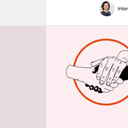
epaper login
Inte
taz: Herr 
Gustav Me