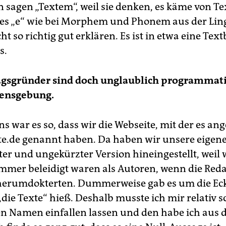
 sagen „Textem“, weil sie denken, es käme von Te
nges „e“ wie bei Morphem und Phonem aus der Ling
ht so richtig gut erklären. Es ist in etwa eine Tex
s.
agsgründer sind doch unglaublich programmati
ensgebung.
ns war es so, dass wir die Webseite, mit der es a
xte.de genannt haben. Da haben wir unsere eigene
ter und ungekürzter Version hineingestellt, weil 
immer beleidigt waren als Autoren, wenn die Red
 herumdokterten. Dummerweise gab es um die Eck
„die Texte“ hieß. Deshalb musste ich mir relativ s
n Namen einfallen lassen und den habe ich aus