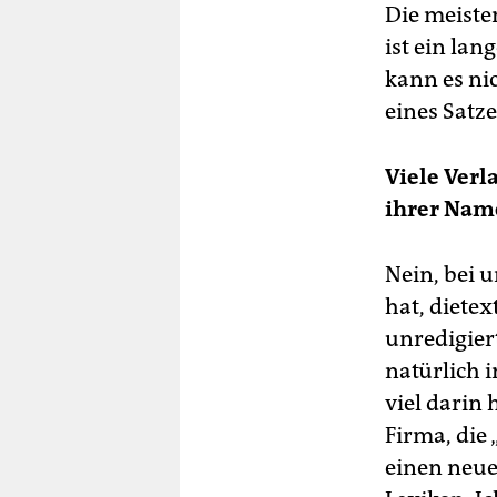
Die meisten
ist ein la
kann es nic
eines Satze
Viele Verl
ihrer Nam
Nein, bei u
hat, diete
unredigier
natürlich 
viel darin
Firma, die 
einen neue