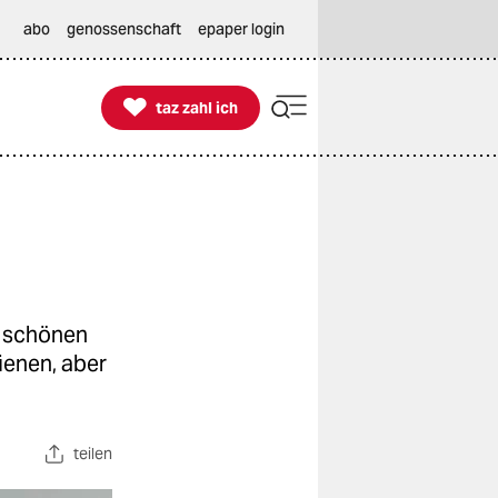
abo
genossenschaft
epaper login

taz zahl ich
taz zahl ich
d schönen
ienen, aber
teilen