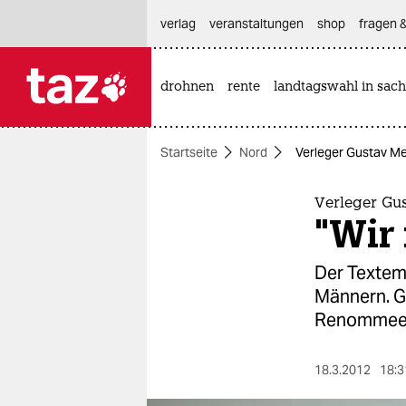
hautnavigation anspringen
hauptinhalt anspringen
footer anspringen
verlag
veranstaltungen
shop
fragen &
drohnen
rente
landtagswahl in sach

taz zahl ich
taz zahl ich
Startseite
Nord
Verleger Gustav Me
themen
politik
Verleger Gu
"Wir 
öko
Der Textem
gesellschaft
Männern. Ge
Renommee
kultur
sport
18.3.2012
18:3