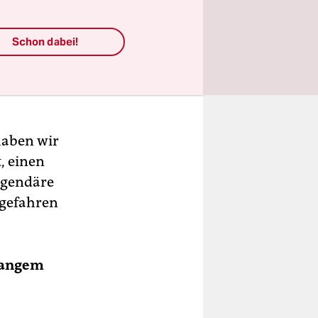
Schon dabei!
 haben wir
t, einen
egendäre
rgefahren
langem