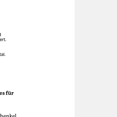
g
ert.
al.
s
es für
chenkel