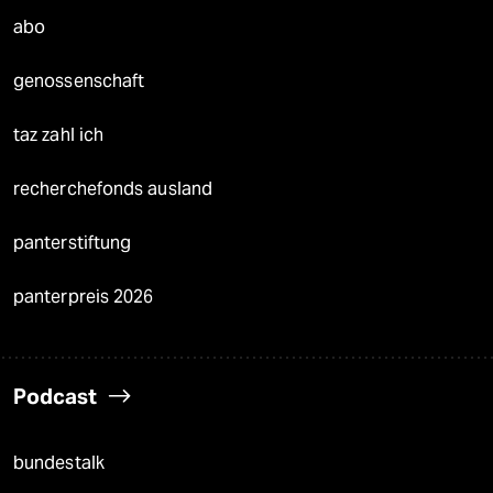
abo
genossenschaft
taz zahl ich
recherchefonds ausland
panterstiftung
panterpreis 2026
Podcast
bundestalk