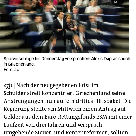
berlin
nord
wahrheit
verlag
verlag
Sparvorschläge bis Donnerstag versprochen: Alexis Tsipras spricht
in Griechenland.
veranstaltungen
Foto: ap
shop
afp
| Nach der neugegebenen Frist im
fragen & hilfe
Schuldenstreit konzentriert Griechenland seine
unterstützen
Anstrengungen nun auf ein drittes Hilfspaket. Die
Regierung stellte am Mittwoch einen Antrag auf
abo
Gelder aus dem Euro-Rettungsfonds ESM mit einer
Laufzeit von drei Jahren und versprach
genossenschaft
umgehende Steuer- und Rentenreformen, sollten