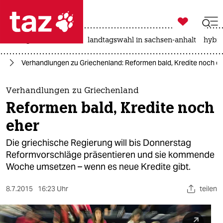

taz zahl ich
niedrigwasser
rente
landtagswahl in sachsen-anhalt
hybri

taz zahl ich
nd
Verhandlungen zu Griechenland: Reformen bald, Kredite noch e
taz zahl ich
themen
Verhandlungen zu Griechenland
Reformen bald, Kredite noch
politik
eher
öko
Die griechische Regierung will bis Donnerstag
Reformvorschläge präsentieren und sie kommende
gesellschaft
Woche umsetzen – wenn es neue Kredite gibt.
kultur
8.7.2015
16:23 Uhr
teilen
sport