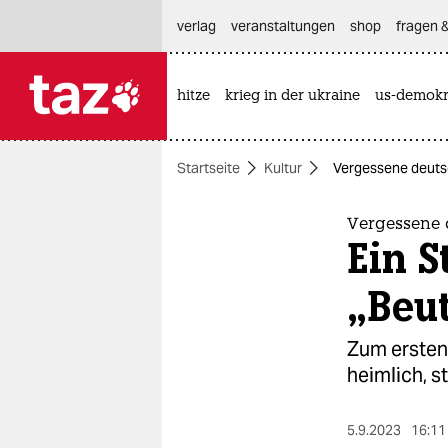
hautnavigation anspringen
hauptinhalt anspringen
footer anspringen
verlag
veranstaltungen
shop
fragen &
hitze
krieg in der ukraine
us-demokr

taz zahl ich
taz zahl ich
Startseite
Kultur
Vergessene deutsc
themen
politik
Vergessene 
Ein S
öko
„Beu
gesellschaft
Zum ersten 
kultur
heimlich, s
sport
5.9.2023
16:11