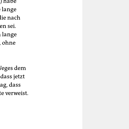
) habe
e lange
die nach
n sei.
n lange
, ohne
Weges dem
dass jetzt
ag, dass
e verweist.