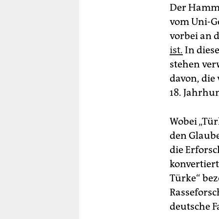
Der Hammet
vom Uni-Ge
vorbei an 
ist.
In dies
stehen verw
davon, die
18. Jahrhu
Wobei „Tür
den Glaube
die Erfors
konvertier
Türke“ bez
Rasseforsc
deutsche F