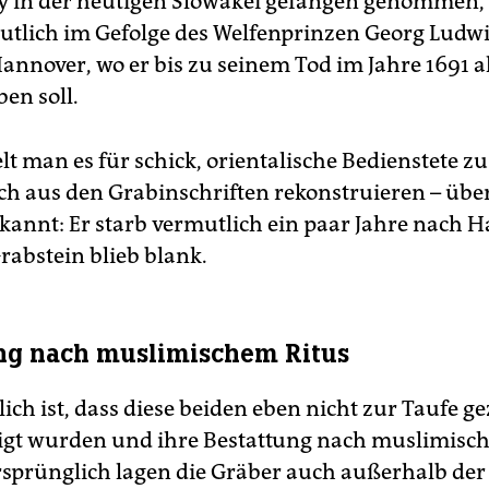
y in der heutigen Slowakei gefangen genommen,
tlich im Gefolge des Welfenprinzen Georg Ludw
annover, wo er bis zu seinem Tod im Jahre 1691 al
en soll.
t man es für schick, orientalische Bedienstete z
sich aus den Grabinschriften rekonstruieren – übe
kannt: Er starb vermutlich ein paar Jahre nach 
rabstein blieb blank.
ng nach muslimischem Ritus
ch ist, dass diese beiden eben nicht zur Taufe 
igt wurden und ihre Bestattung nach muslimisc
Ursprünglich lagen die Gräber auch außerhalb der