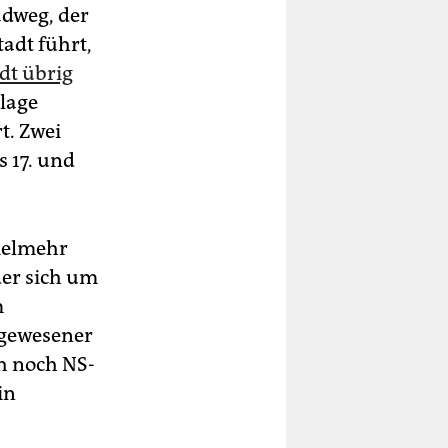
adweg, der
adt führt,
dt übrig
lage
t. Zwei
 17. und
vielmehr
der sich um
m
„gewesener
ch noch NS-
in