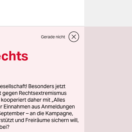
Gerade nicht
asan-Weg“
m 17.
echts
re
s.“
kischen
esellschaft! Besonders jetzt
erstaunt
die
rt gegen Rechtsextremismus
lschen
z kooperiert daher mit „Alles
ller Einnahmen aus Anmeldungen
legen da
. September – an die Kampagne,
der junge
rstützt und Freiräume sichern will,
ch in der
bei?