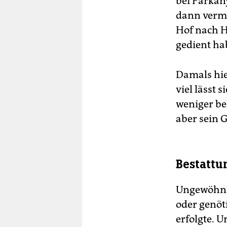
bei Párkán
dann vermu
Hof nach H
gedient hab
Damals hiel
viel lässt 
weniger be
aber sein G
Bestattu
Ungewöhnli
oder genöt
erfolgte. 