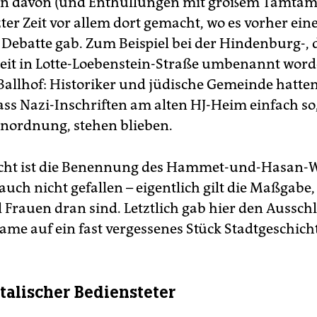
 davon (und Enthüllungen mit großem Tamtam
ter Zeit vor allem dort gemacht, wo es vorher ein
e Debatte gab. Zum Beispiel bei der Hindenburg-, 
eit in Lotte-Loebenstein-Straße umbenannt worde
allhof: Historiker und jüdische Gemeinde hatte
ass Nazi-Inschriften am alten HJ-Heim einfach so
Einordnung, stehen blieben.
eicht ist die Benennung des Hammet-und-Hasan-
auch nicht gefallen – eigentlich gilt die Maßgabe, 
 Frauen dran sind. Letztlich gab hier den Ausschl
ame auf ein fast vergessenes Stück Stadtgeschicht
ntalischer Bediensteter