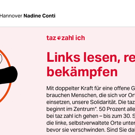
 Hannover
Nadine Conti
taz
zahl ich

 war es da, das Straßenschild. „Hammet-und-H
nd darunter: „Nebenan bestattete Hofdiener, die i
Links lesen, r
t als Kriegsgefangene nach Hannover kamen. Ih
en Gräber gehören zu den ältesten Deutschland
bekämpfen
erste Mal, dass in Hannover eine Straße einen tür
Mit doppelter Kraft für eine offene G
t. „Und keiner hat es gemerkt“,
titelte Ende Juli 
brauchen Menschen, die sich vor O
he Allgemeine Zeitung (HAZ)
. Was aber einen fa
einsetzen, unsere Solidarität. Die ta
beginnt im Zentrum“. 50 Prozent a
rweckt, findet zumindest Jannik Schnare: „Wir pf
bei taz zahl ich gehen – bis zum 30
ich eher den Ansatz des Understatements“, sagt 
die linke, selbstverwaltete Orte unte
irksbürgermeister. Die Ehrung bestehe schließli
bevor sie verschwinden. Sind Sie da