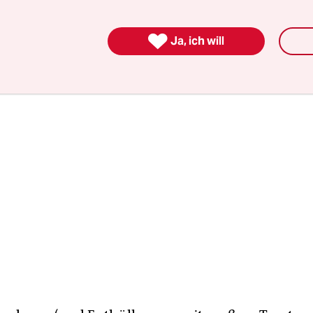
selbst – nicht daran, dass er selbst da nun ein 
t.

Ja, ich will