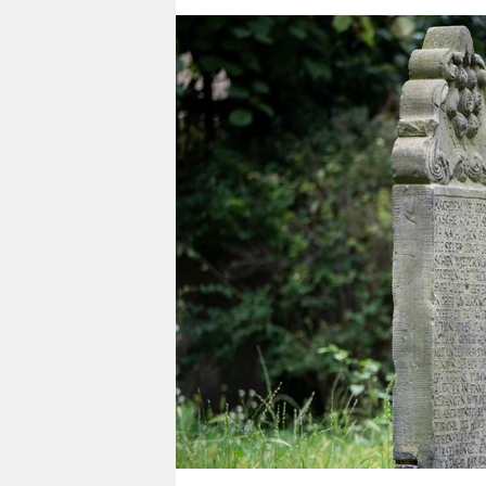
berlin
nord
wahrheit
verlag
verlag
veranstaltungen
shop
fragen & hilfe
unterstützen
abo
genossenschaft