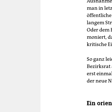
Ausnahmen
man in letz
öffentlich
langem Str
Oder dem B
moniert, d
kritische 
So ganz l
Bezirksrat 
erst einmal
der neue N
Ein orie