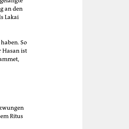
 gelangte
ig an den
s Lakai
u haben. So
r Hasan ist
Hammet,
gezwungen
hem Ritus