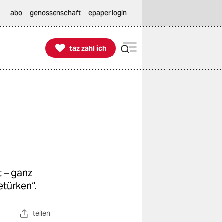
abo
genossenschaft
epaper login

taz zahl ich
taz zahl ich
t – ganz
etürken“.
teilen