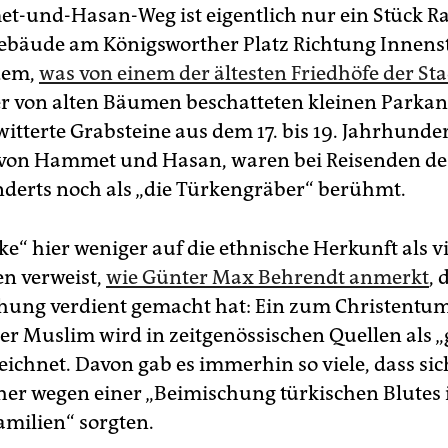
-und-Hasan-Weg ist eigentlich nur ein Stück R
bäude am Königsworther Platz Richtung Innenst
dem,
was von einem der ältesten Friedhöfe der Sta
er von alten Bäumen beschatteten kleinen Parkan
itterte Grabsteine aus dem 17. bis 19. Jahrhunder
 von Hammet und Hasan, waren bei Reisenden des
nderts noch als „die Türkengräber“ berühmt.
ke“ hier weniger auf die ethnische Herkunft als 
n verweist,
wie Günter Max Behrendt anmerkt
, 
chung verdient gemacht hat: Ein zum Christentu
ter Muslim wird in zeitgenössischen Quellen als 
eichnet. Davon gab es immerhin so viele, dass si
her wegen einer „Beimischung türkischen Blutes 
amilien“ sorgten.