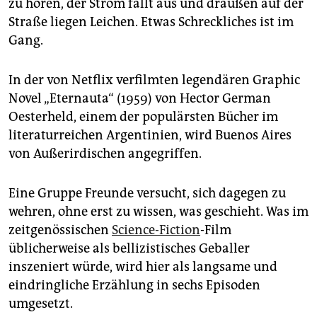
epaper login
zu hören, der Strom fällt aus und draußen auf der
Straße liegen Leichen. Etwas Schreckliches ist im
Gang.
In der von Netflix verfilmten legendären Graphic
Novel „Eternauta“ (1959) von Hector German
Oesterheld, einem der populärsten Bücher im
literaturreichen Argentinien, wird Buenos Aires
von Außerirdischen angegriffen.
Eine Gruppe Freunde versucht, sich dagegen zu
wehren, ohne erst zu wissen, was geschieht. Was im
zeitgenössischen
Science-Fiction
-Film
üblicherweise als bellizistisches Geballer
inszeniert würde, wird hier als langsame und
eindringliche Erzählung in sechs Episoden
umgesetzt.