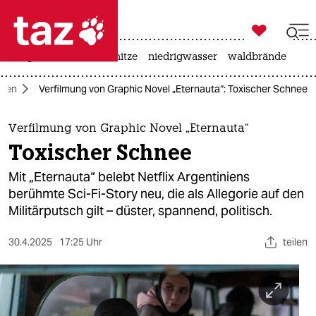

taz zahl ich
krieg in der ukraine
hitze
niedrigwasser
waldbrände

taz zahl ich
dien
Verfilmung von Graphic Novel „Eternauta“: Toxischer Schnee
taz zahl ich
themen
Verfilmung von Graphic Novel „Eternauta“
Toxischer Schnee
politik
Mit „Eternauta“ belebt Netflix Argentiniens
öko
berühmte Sci-Fi-Story neu, die als Allegorie auf den
Militärputsch gilt – düster, spannend, politisch.
gesellschaft
30.4.2025
17:25 Uhr
teilen
kultur
sport