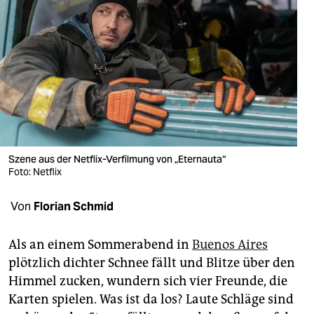
berlin
nord
wahrheit
verlag
verlag
veranstaltungen
Szene aus der Netflix-Verfilmung von „Eternauta“
Foto: Netflix
shop
fragen & hilfe
Von
Florian Schmid
unterstützen
Als an einem Sommerabend in
Buenos Aires
abo
plötzlich dichter Schnee fällt und Blitze über den
Himmel zucken, wundern sich vier Freunde, die
genossenschaft
Karten spielen. Was ist da los? Laute Schläge sind