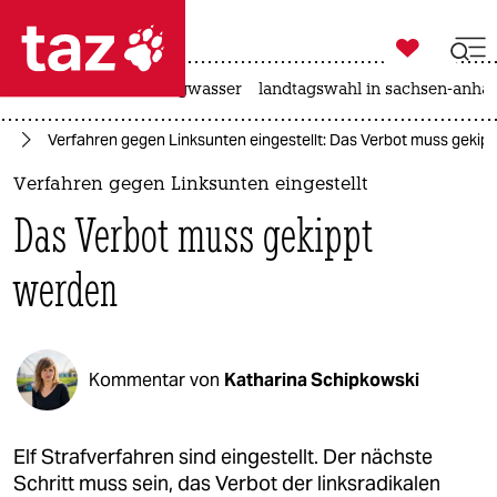

taz zahl ich
katzen
hitze
niedrigwasser
landtagswahl in sachsen-anhal

taz zahl ich
se
Verfahren gegen Linksunten eingestellt: Das Verbot muss gekip
taz zahl ich
Verfahren gegen Linksunten eingestellt
themen
Das Verbot muss gekippt
politik
werden
öko
gesellschaft
Kommentar von
Katharina Schipkowski
kultur
sport
Elf Strafverfahren sind eingestellt. Der nächste
Schritt muss sein, das Verbot der linksradikalen