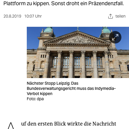
berlin
Plattform zu kippen. Sonst droht ein Präzendenzfall.
nord
20.8.2019
10:07 Uhr
teilen
wahrheit
verlag
verlag
veranstaltungen
shop
Nächster Stopp Leipzig: Das
fragen & hilfe
Bundesverwaltungsgericht muss das Indymedia-
Verbot kippen
unterstützen
Foto: dpa
abo
genossenschaft
uf den ersten Blick wirkte die Nachricht