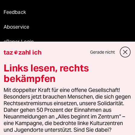
Feedback
Aboservice
ePaper Login
taz
zahl ich
Gerade nicht

Downloads für Abonnierende
Links lesen, rechts
bekämpfen
© 2026 taz Verlags und Vertriebs GmbH
Alle Rechte vorbehalten. Bei rechtlichen Fragen oder für Genehmigungen
Mit doppelter Kraft für eine offene Gesellschaft!
wenden Sie sich bitte an
lizenzen@taz.de
Besonders jetzt brauchen Menschen, die sich gegen
Rechtsextremismus einsetzen, unsere Solidarität.
Daher gehen 50 Prozent der Einnahmen aus
Feedback
Redaktionsstatut
Kommune-Richtlinien
KI-
Neuanmeldungen an „Alles beginnt im Zentrum“ –
eine Kampagne, die bedrohte linke Kulturzentren
Leitlinie
Informant
Datenschutz
Impressum
AGB
und Jugendorte unterstützt. Sind Sie dabei?