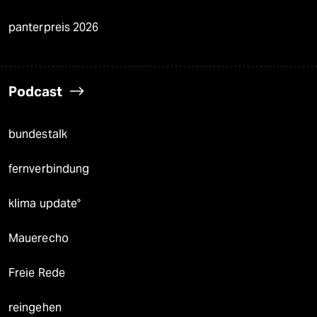
panterpreis 2026
Podcast
bundestalk
fernverbindung
klima update°
Mauerecho
Freie Rede
reingehen