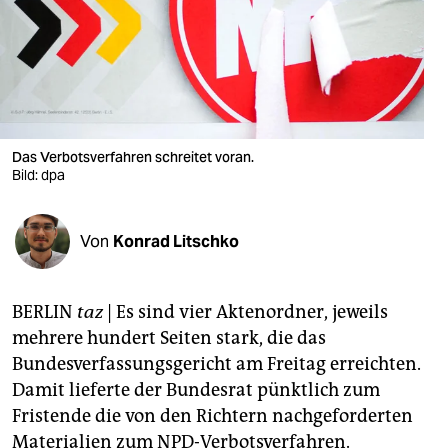
berlin
nord
wahrheit
verlag
Das Verbotsverfahren schreitet voran.
verlag
Bild: dpa
veranstaltungen
Von
Konrad Litschko
shop
fragen & hilfe
BERLIN
taz
| Es sind vier Aktenordner, jeweils
unterstützen
mehrere hundert Seiten stark, die das
Bundesverfassungsgericht am Freitag erreichten.
abo
Damit lieferte der Bundesrat pünktlich zum
genossenschaft
Fristende die von den Richtern nachgeforderten
Materialien zum NPD-Verbotsverfahren.