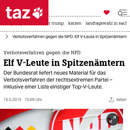

taz zahl ich
bergsteigen
usa unter trump
katzen
landtagswahl in sachs

taz zahl ich
or
Verbotsverfahren gegen die NPD: Elf V-Leute in Spitzenämtern
taz zahl ich
themen
Verbotsverfahren gegen die NPD
Elf V-Leute in Spitzenämtern
politik
Der Bundesrat liefert neues Material für das
öko
Verbotsverfahren der rechtsextremen Partei –
inklusive einer Liste einstiger Top-V-Leute.
gesellschaft
15.5.2015
15:09 Uhr
teilen
kultur
sport