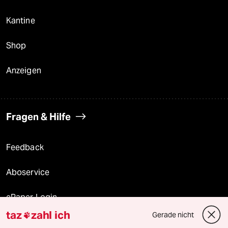
Kantine
Shop
Anzeigen
Fragen & Hilfe
Feedback
Aboservice
ePaper Login
taz
zahl ich
Gerade nicht

Downloads für Abonnierende