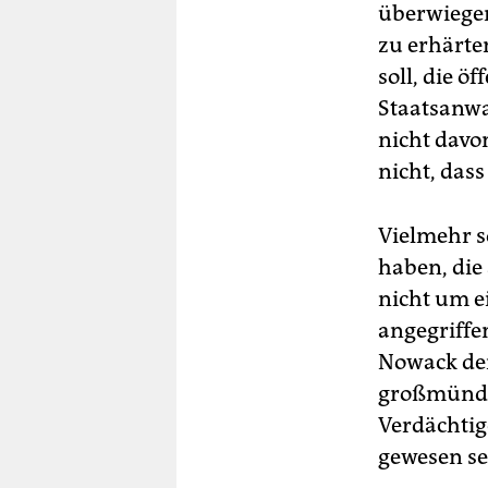
überwiegen
zu erhärte
soll, die ö
Staatsanwa
nicht davon
nicht, das
Vielmehr s
haben, die 
nicht um e
angegriffe
Nowack der
großmündig
Verdächtig
gewesen se