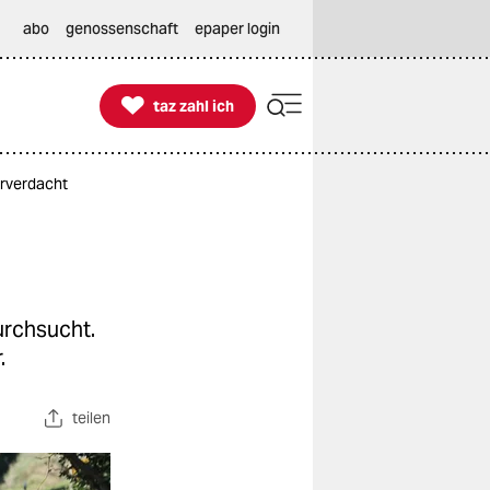
abo
genossenschaft
epaper login

taz zahl ich
taz zahl ich
orverdacht
urchsucht.
.
teilen