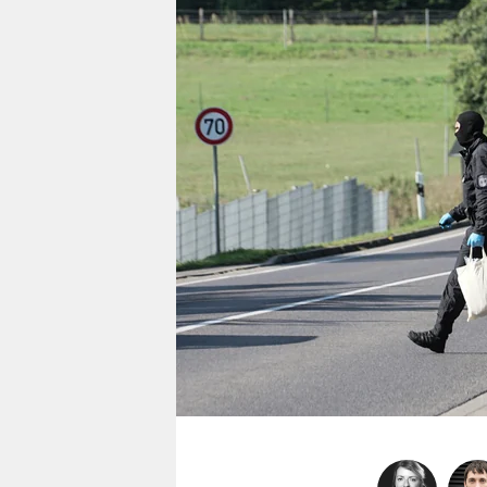
berlin
nord
wahrheit
verlag
verlag
veranstaltungen
shop
fragen & hilfe
unterstützen
abo
genossenschaft