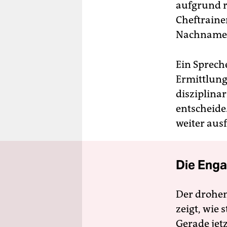
aufgrund r
Cheftraine
Nachnamen 
Ein Sprech
Ermittlung
disziplina
entscheide
weiter aus
Die Enga
Der drohe
zeigt, wie
Gerade jet