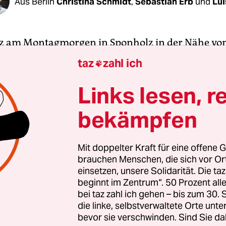
Aus Berlin
Christina Schmidt
,
Sebastian Erb
und
Lui
z am Montagmorgen in Sponholz in der Nähe vo
nburg: Rund 70 Beamt*innen der Polizei Meckle
taz
zahl ich

n durchsuchen Wohn- und Büroräume eines Ha
er B96 liegt. Eine Sicherheitsfirma hat hier ihren
Links lesen, r
 ein Soldat, gegen den wegen Vorbereitung einer
bekämpfen
hrdenden Gewalttat ermittelt wird.
Terrorverdach
formationen heißt der Soldat Matthias D., ist 40 
Mit doppelter Kraft für eine offene G
brauchen Menschen, die sich vor O
 Tollense-Kaserne in Neubrandenburg stationiert.
einsetzen, unsere Solidarität. Die ta
rt der Panzergrenadierbrigade 41. Laut einem äl
beginnt im Zentrum“. 50 Prozent a
ngsbericht war er in der Vergangenheit mehrfach
bei taz zahl ich gehen – bis zum 30
n, um dort eine Sondereinheit auszubilden. Laut
die linke, selbstverwaltete Orte unte
bevor sie verschwinden. Sind Sie da
r
ist D.
aktuell für eine Sicherheitsfirma tätig
, die