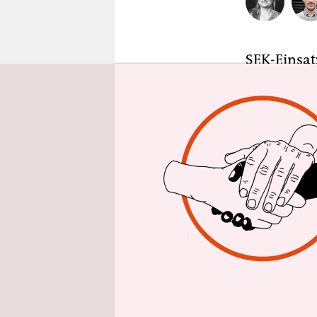
epaper login
SEK-Einsat
Neubrande
Vorpommer
direkt an d
hier wohnt
staatsgefä
Nach taz-In
und in der
der Stando
Lokalzeitu
Afghanista
Nordkurie