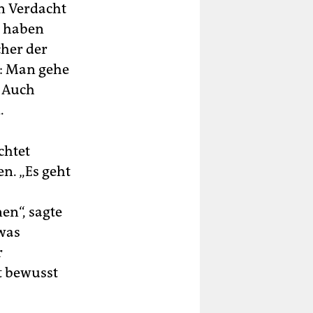
n Verdacht
t haben
cher der
l: Man gehe
. Auch
.
chtet
en. „Es geht
en“, sagte
was
r
t bewusst