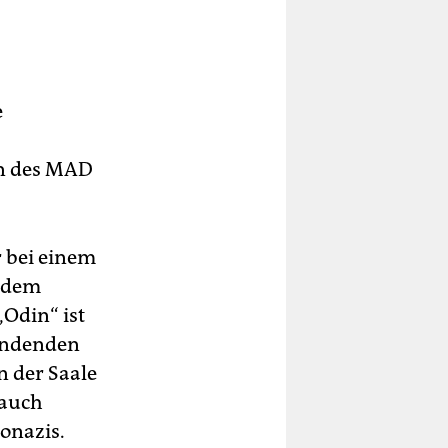
e
in des MAD
r bei einem
zudem
Odin“ ist
findenden
n der Saale
 auch
onazis.