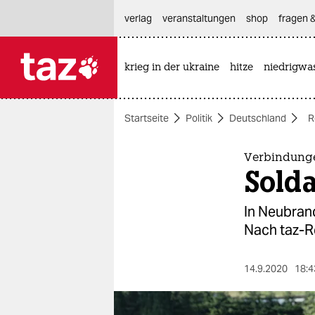
hautnavigation anspringen
hauptinhalt anspringen
footer anspringen
verlag
veranstaltungen
shop
fragen &
krieg in der ukraine
hitze
niedrigwa

taz zahl ich
taz zahl ich
Startseite
Politik
Deutschland
R
themen
politik
Verbindunge
Solda
öko
In Neubran
gesellschaft
Nach taz-R
kultur
14.9.2020
18:4
sport