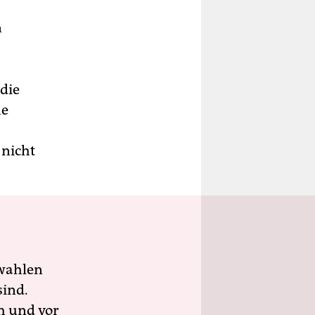
n
 die
he
 nicht
wahlen
sind.
h und vor