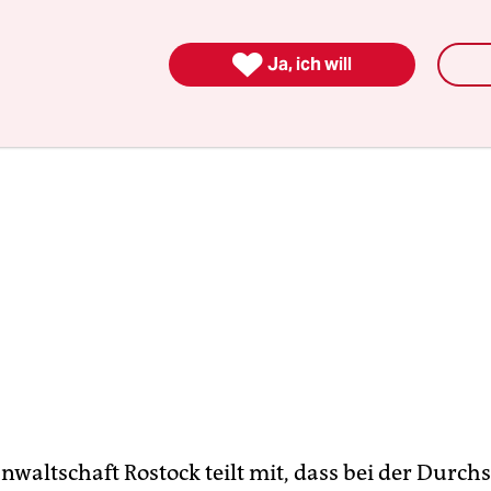
 Namen läuft.

Ja, ich will
anwaltschaft Rostock teilt mit, dass bei der Durc