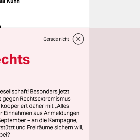
sa Kuhn
n
nburg-
Gerade nicht
uses, das
 Sitz. Und
echts
 schweren
t
.
Jahre alt
esellschaft! Besonders jetzt
rt gegen Rechtsextremismus
 Das ist
z kooperiert daher mit „Alles
teren
ller Einnahmen aus Anmeldungen
 in
. September – an die Kampagne,
rstützt und Freiräume sichern will,
bei?
 aber nicht