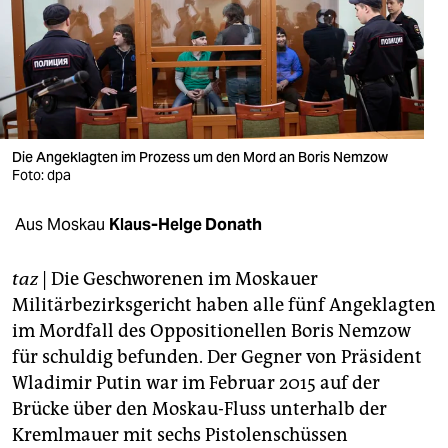
berlin
nord
wahrheit
verlag
Die Angeklagten im Prozess um den Mord an Boris Nemzow
Foto: dpa
verlag
veranstaltungen
Aus Moskau
Klaus-Helge Donath
shop
taz
| Die Geschworenen im Moskauer
fragen & hilfe
Militärbezirksgericht haben alle fünf Angeklagten
im Mordfall des Oppositionellen Boris Nemzow
unterstützen
für schuldig befunden. Der Gegner von Präsident
abo
Wladimir Putin war im Februar 2015 auf der
Brücke über den Moskau-Fluss unterhalb der
genossenschaft
Kremlmauer mit sechs Pistolenschüssen