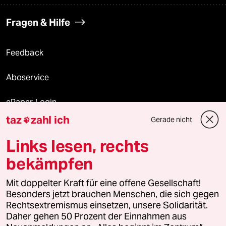
Fragen & Hilfe
Feedback
Aboservice
ePaper Login
taz
zahl ich
Gerade nicht

Downloads für Abonnierende
Links lesen, rechts
bekämpfen
© 2026 taz Verlags und Vertriebs GmbH
Alle Rechte vorbehalten. Bei rechtlichen Fragen oder für Genehmigungen
Mit doppelter Kraft für eine offene Gesellschaft!
wenden Sie sich bitte an
lizenzen@taz.de
Besonders jetzt brauchen Menschen, die sich gegen
Rechtsextremismus einsetzen, unsere Solidarität.
Daher gehen 50 Prozent der Einnahmen aus
Feedback
Redaktionsstatut
Kommune-Richtlinien
KI-