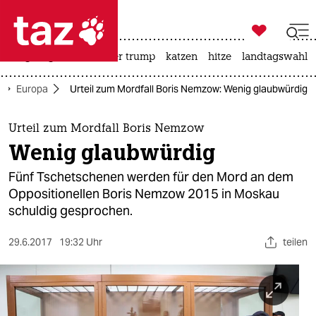

taz zahl ich
bergsteigen
usa unter trump
katzen
hitze
landtagswahl i

taz zahl ich
Europa
Urteil zum Mordfall Boris Nemzow: Wenig glaubwürdig
taz zahl ich
themen
Urteil zum Mordfall Boris Nemzow
Wenig glaubwürdig
politik
Fünf Tschetschenen werden für den Mord an dem
öko
Oppositionellen Boris Nemzow 2015 in Moskau
schuldig gesprochen.
gesellschaft
29.6.2017
19:32 Uhr
teilen
kultur
sport