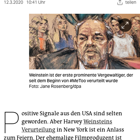
berlin
12.3.2020
10:41 Uhr
teilen
nord
wahrheit
verlag
verlag
veranstaltungen
Weinstein ist der erste prominente Vergewaltiger, der
shop
seit dem Beginn von #MeToo verurteilt wurde
Foto: Jane Rosenberg/dpa
fragen & hilfe
unterstützen
P
ositive Signale aus den USA sind selten
abo
geworden. Aber Harvey
Weinsteins
genossenschaft
Verurteilung
in New York ist ein Anlass
zum Feiern. Der ehemalige Filmproduzent ist