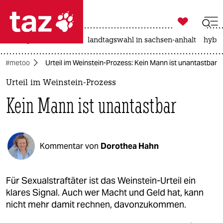

taz zahl ich
niedrigwasser
rente
landtagswahl in sachsen-anhalt
hybri

taz zahl ich
#metoo
Urteil im Weinstein-Prozess: Kein Mann ist unantastbar
taz zahl ich
Urteil im Weinstein-Prozess
themen
Kein Mann ist unantastbar
politik
öko
Kommentar von
Dorothea Hahn
gesellschaft
kultur
Für Sexualstraftäter ist das Weinstein-Urteil ein
klares Signal. Auch wer Macht und Geld hat, kann
sport
nicht mehr damit rechnen, davonzukommen.