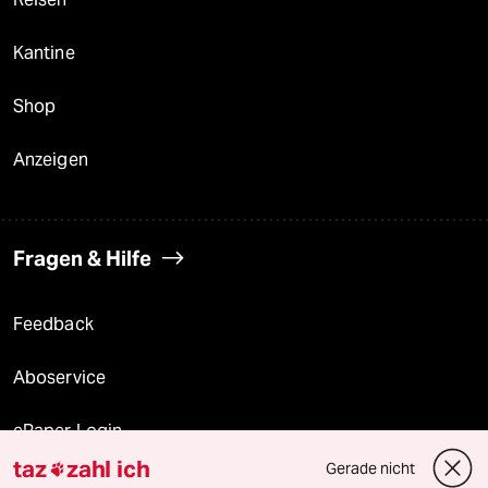
Kantine
Shop
Anzeigen
Fragen & Hilfe
Feedback
Aboservice
ePaper Login
taz
zahl ich
Gerade nicht

Downloads für Abonnierende