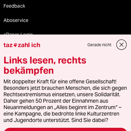
Feedback
Aboservice
ePaper Login
taz
zahl ich
Gerade nicht

Downloads für Abonnierende
Links lesen, rechts
bekämpfen
© 2026 taz Verlags und Vertriebs GmbH
Alle Rechte vorbehalten. Bei rechtlichen Fragen oder für Genehmigungen
Mit doppelter Kraft für eine offene Gesellschaft!
wenden Sie sich bitte an
lizenzen@taz.de
Besonders jetzt brauchen Menschen, die sich gegen
Rechtsextremismus einsetzen, unsere Solidarität.
Daher gehen 50 Prozent der Einnahmen aus
Feedback
Redaktionsstatut
Kommune-Richtlinien
KI-
Neuanmeldungen an „Alles beginnt im Zentrum“ –
eine Kampagne, die bedrohte linke Kulturzentren
Leitlinie
Informant
Datenschutz
Impressum
AGB
und Jugendorte unterstützt. Sind Sie dabei?