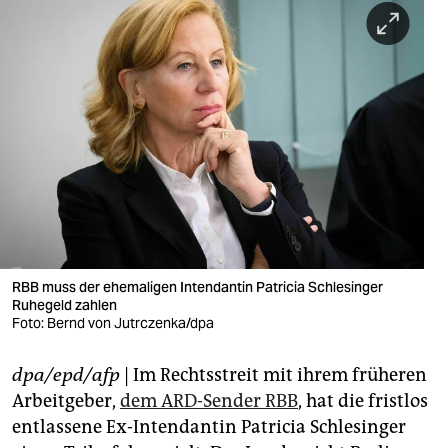
berlin
nord
wahrheit
verlag
verlag
veranstaltungen
shop
RBB muss der ehemaligen Intendantin Patricia Schlesinger
fragen & hilfe
Ruhegeld zahlen
Foto: Bernd von Jutrczenka/dpa
unterstützen
abo
dpa/epd/afp
| Im Rechtsstreit mit ihrem früheren
Arbeitgeber,
dem ARD-Sender RBB
, hat die fristlos
genossenschaft
entlassene Ex-Intendantin Patricia Schlesinger