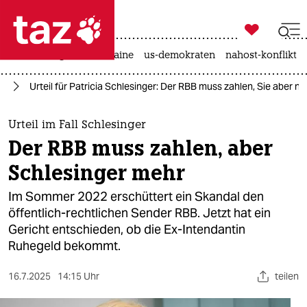

taz zahl ich
hitze
krieg in der ukraine
us-demokraten
nahost-konflikt

taz zahl ich
en
Urteil für Patricia Schlesinger: Der RBB muss zahlen, Sie aber n
taz zahl ich
themen
Urteil im Fall Schlesinger
Der RBB muss zahlen, aber
politik
Schlesinger mehr
öko
Im Sommer 2022 erschüttert ein Skandal den
öffentlich-rechtlichen Sender RBB. Jetzt hat ein
gesellschaft
Gericht entschieden, ob die Ex-Intendantin
Ruhegeld bekommt.
kultur
sport
16.7.2025
14:15 Uhr
teilen