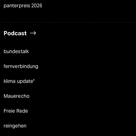
panterpreis 2026
Podcast
bundestalk
fernverbindung
klima update°
Mauerecho
Freie Rede
reingehen