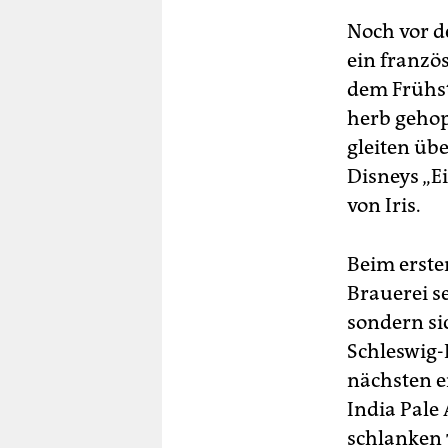
Noch vor de
ein franzö
dem Frühstü
herb gehop
gleiten übe
Disneys „E
von Iris.
Beim erste
Brauerei se
sondern si
Schleswig-
nächsten e
India Pale
schlanken 7