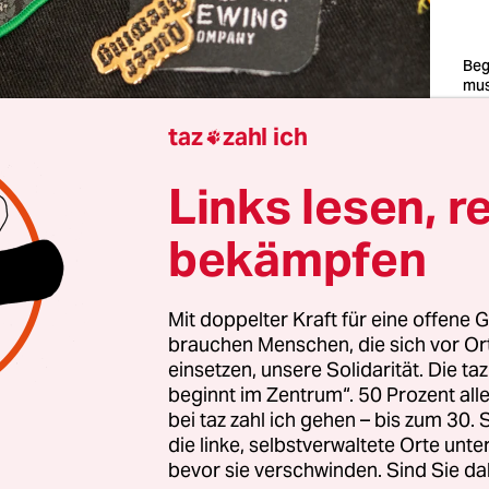
Beg
mus
in 
Abz
taz
zahl ich

Jac
Org
Tou
Links lesen, r
Fot
bekämpfen
tag in aller Herrgottsfrühe vor Astra auf der Re
rend noch kistenweise „Begrüßungsbier“ in den
Mit doppelter Kraft für eine offene G
uppt wird, sind draußen schon die ersten Flasche
brauchen Menschen, die sich vor O
icht immer noch: Denn einige Teil­neh­me­r:in­nen
einsetzen, unsere Solidarität. Die ta
beginnt im Zentrum“. 50 Prozent a
n Bierbutterfahrt waren ja gestern schon mit.
bei taz zahl ich gehen – bis zum 30
die linke, selbstverwaltete Orte unte
st genießen“, hat sich Reiseleiterin Iris als groß
bevor sie verschwinden. Sind Sie da