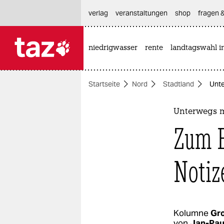
hautnavigation anspringen
hauptinhalt anspringen
footer anspringen
verlag
veranstaltungen
shop
fragen &
niedrigwasser
rente
landtagswahl i

taz zahl ich
taz zahl ich
Startseite
Nord
Stadtland
Unte
themen
politik
Unterwegs mi
Zum E
öko
gesellschaft
Notiz
kultur
sport
Kolumne
Gr
von
Jan-Pa