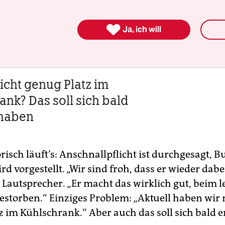
ie Jeansjacke genäht, die auf den ersten Blick na
ieht. Aber es stehen keine unleserlich verschnörk

Ja, ich will
drauf – sondern unleserlich verschnörkelte Brau
nicht genug Platz im
ank? Das soll sich bald
 haben
isch läuft’s: Anschnallpflicht ist durchgesagt, B
 vorgestellt. „Wir sind froh, dass er wieder dabei 
 Lautsprecher. „Er macht das wirklich gut, beim l
gestorben.“ Einziges Problem: „Aktuell haben wir 
 im Kühlschrank.“ Aber auch das soll sich bald e