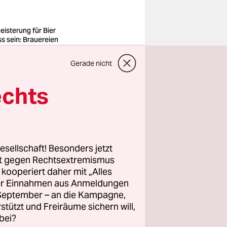
eisterung für Bier
s sein: Brauereien
Metal-Manier als
eichen auf der
Gerade nicht
ke einer der
anisatoren der
r
echts
o: René Trohs
eperbahn:
 Reisebus
esellschaft! Besonders jetzt
n offen.
rt gegen Rechtsextremismus
 der
z kooperiert daher mit „Alles
ller Einnahmen aus Anmeldungen
. September – an die Kampagne,
rstützt und Freiräume sichern will,
formatiges
bei?