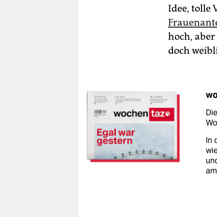
Idee, tolle
Frauenante
hoch, aber 
doch weibl
wo
Die
Woc
In 
wie
un
am