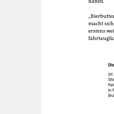
haben.
„Bierbutter
macht sich
erstens wei
fahrtaugli
Die
ist
Ste
Kei
in 
Br