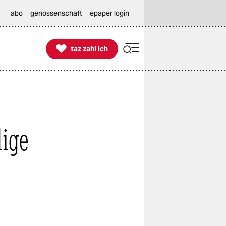
abo
genossenschaft
epaper login

taz zahl ich
taz zahl ich
lige