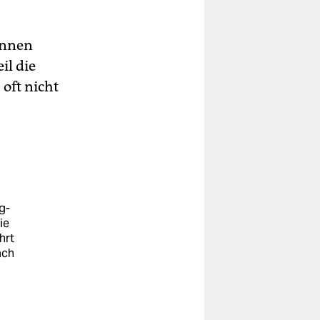
:innen
il die
oft nicht
g-
ie
hrt
ach