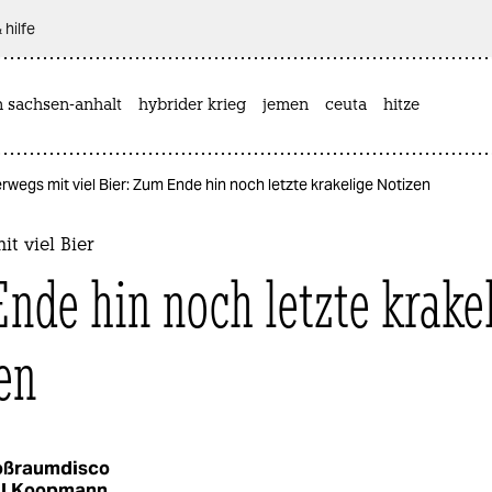
 hilfe
n sachsen-anhalt
hybrider krieg
jemen
ceuta
hitze
rwegs mit viel Bier: Zum Ende hin noch letzte krakelige Notizen
t viel Bier
nde hin noch letzte krake
en
oßraumdisco
ul Koopmann