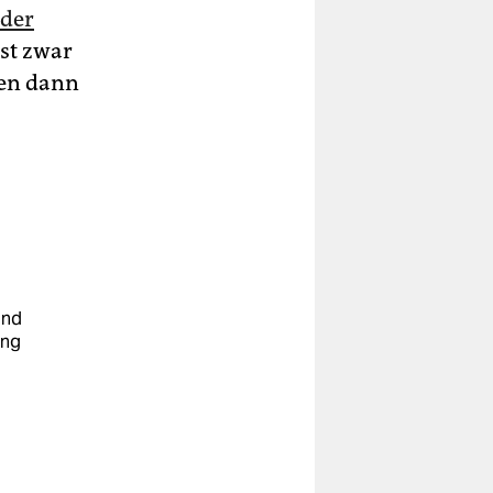
 der
ist zwar
­nen dann
und
ung
u