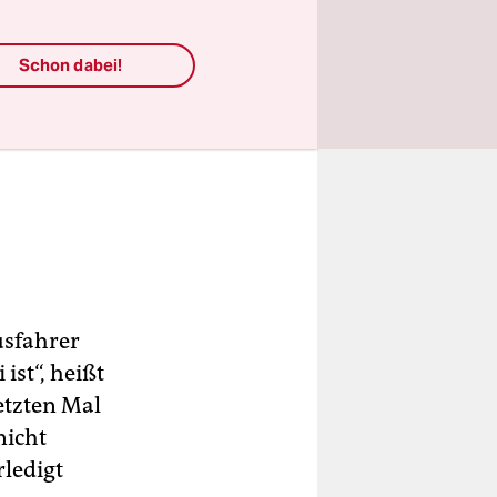
ch Metal-
elten
Schon dabei!
erei­
usfahrer
ist“, heißt
etzten Mal
nicht
rledigt