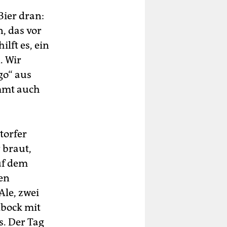
Bier dran:
, das vor
lft es, ein
. Wir
go“ aus
ammt auch
torfer
 braut,
uf dem
den
le, zwei
lbock mit
s. Der Tag