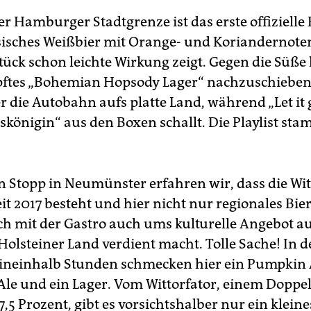
r Hamburger Stadtgrenze ist das erste offizielle 
sisches Weißbier mit Orange- und Koriandernoten
ck schon leichte Wirkung zeigt. Gegen die Süße hi
ftes „Bohemian Hopsody Lager“ nachzuschieben
r die Autobahn aufs platte Land, während „Let it 
iskönigin“ aus den Boxen schallt. Die Playlist st
n Stopp in Neumünster erfahren wir, dass die Wit
it 2017 besteht und hier nicht nur regionales Bier
ch mit der Gastro auch ums kulturelle Angebot a
Holsteiner Land verdient macht. Tolle Sache! In 
ineinhalb Stunden schmecken hier ein Pumpkin A
 Ale und ein Lager. Vom Wittorfator, einem Doppe
,5 Prozent, gibt es vorsichtshalber nur ein kleine