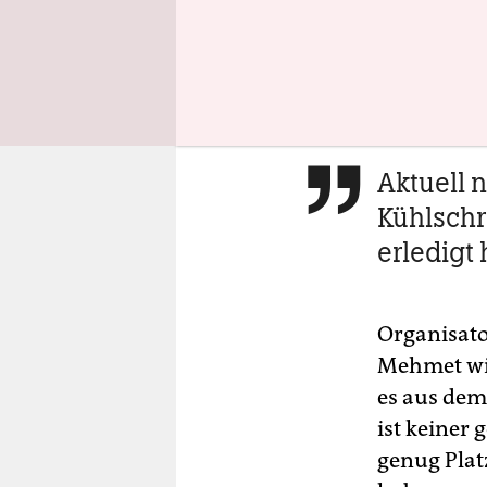
Patch auf d
Kutte auss
Bandlogos 
namen.
Aktuell 

Kühlschr
erledigt
Organisator
Mehmet wird
es aus dem
ist keiner 
genug Platz