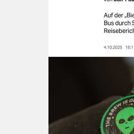
berlin
nord
Auf der „Bi
Bus durch 
wahrheit
Reiseberich
verlag
4.10.2025
16:1
verlag
veranstaltungen
shop
fragen & hilfe
unterstützen
abo
genossenschaft