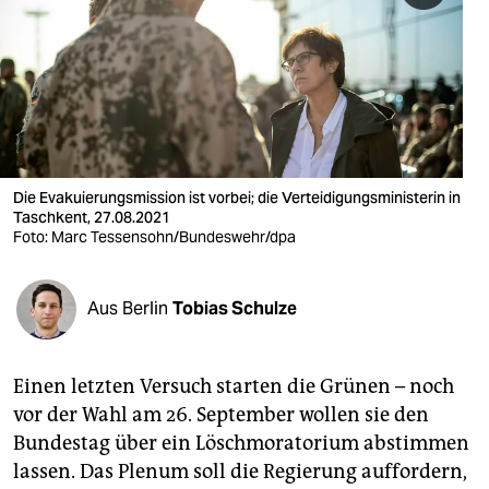
berlin
nord
wahrheit
verlag
verlag
Die Evakuierungsmission ist vorbei; die Verteidigungsministerin in
Taschkent, 27.08.2021
veranstaltungen
Foto: Marc Tessensohn/Bundeswehr/dpa
shop
Aus Berlin
Tobias Schulze
fragen & hilfe
unterstützen
Einen letzten Versuch starten die Grünen – noch
abo
vor der Wahl am 26. September wollen sie den
Bundestag über ein Löschmoratorium abstimmen
genossenschaft
lassen. Das Plenum soll die Regierung auffordern,