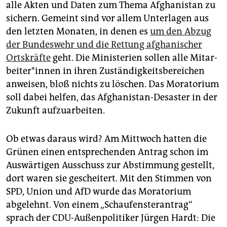
epaper login
alle Akten und Daten zum Thema Afghanistan zu
sichern. Gemeint sind vor allem Unterlagen aus
den letzten Monaten, in denen es
um den Abzug
der Bundeswehr und die Rettung afghanischer
Ortskräfte
geht. Die Ministerien sollen alle Mit­ar­
bei­te­r*in­nen in ihren Zuständigkeitsbereichen
anweisen, bloß nichts zu löschen. Das Moratorium
soll dabei helfen, das Afghanistan-Desaster in der
Zukunft aufzuarbeiten.
Ob etwas daraus wird? Am Mittwoch hatten die
Grünen einen entsprechenden Antrag schon im
Auswärtigen Ausschuss zur Abstimmung gestellt,
dort waren sie gescheitert. Mit den Stimmen von
SPD, Union und AfD wurde das Moratorium
abgelehnt. Von einem „Schaufensterantrag“
sprach der CDU-Außenpolitiker Jürgen Hardt: Die