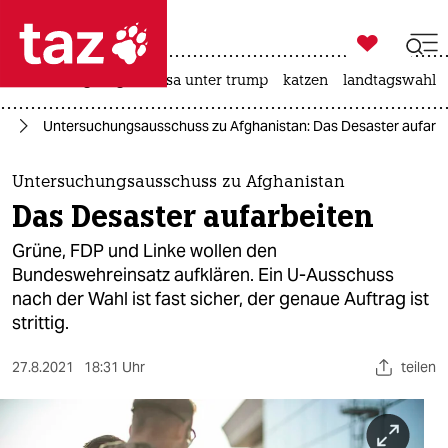

taz zahl ich
hitze
bergsteigen
usa unter trump
katzen
landtagswahl i

taz zahl ich
an
Untersuchungsausschuss zu Afghanistan: Das Desaster aufarb
taz zahl ich
themen
Untersuchungsausschuss zu Afghanistan
Das Desaster aufarbeiten
politik
Grüne, FDP und Linke wollen den
öko
Bundeswehreinsatz aufklären. Ein U-Ausschuss
nach der Wahl ist fast sicher, der genaue Auftrag ist
gesellschaft
strittig.
kultur
27.8.2021
18:31 Uhr
teilen
sport