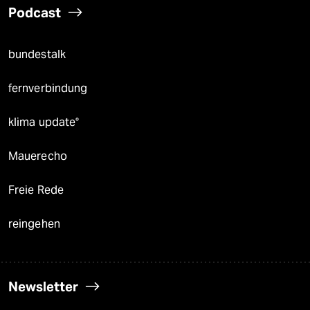
Podcast
bundestalk
fernverbindung
klima update°
Mauerecho
Freie Rede
reingehen
Newsletter