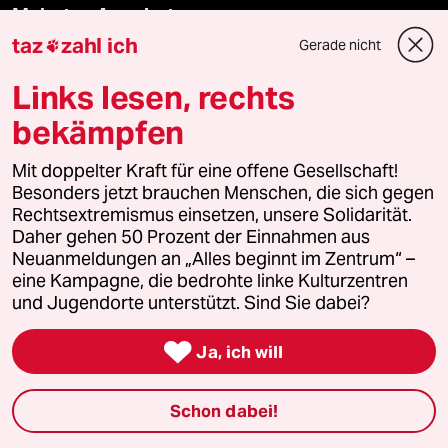
Mehr taz Angebote
taz
zahl ich
Gerade nicht

Reisen
Links lesen, rechts
bekämpfen
Kantine
Mit doppelter Kraft für eine offene Gesellschaft!
Shop
Besonders jetzt brauchen Menschen, die sich gegen
Rechtsextremismus einsetzen, unsere Solidarität.
Anzeigen
Daher gehen 50 Prozent der Einnahmen aus
Neuanmeldungen an „Alles beginnt im Zentrum“ –
eine Kampagne, die bedrohte linke Kulturzentren
und Jugendorte unterstützt. Sind Sie dabei?
Fragen & Hilfe

Ja, ich will
Feedback
Schon dabei!
Aboservice