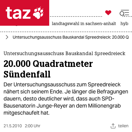

taz zahl ich
niedrigwasser
rente
landtagswahl in sachsen-anhalt
hybri

taz zahl ich
in
Untersuchungsausschuss Bauskandal Spreedreieck: 20.000 Qu
taz zahl ich
themen
Untersuchungsausschuss Bauskandal Spreedreieck
20.000 Quadratmeter
politik
Sündenfall
öko
Der Untersuchungsausschuss zum Spreedreieck
nähert sich seinem Ende. Je länger die Befragungen
gesellschaft
dauern, desto deutlicher wird, dass auch SPD-
Bausenatorin Junge-Reyer an dem Millionengrab
kultur
mitgeschaufelt hat.
sport
21.5.2010
2:00 Uhr
teilen