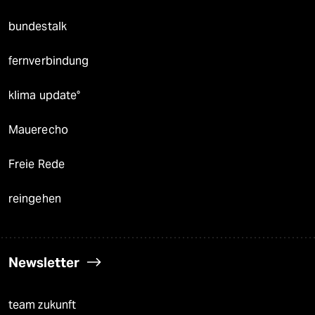
bundestalk
fernverbindung
klima update°
Mauerecho
Freie Rede
reingehen
Newsletter
team zukunft