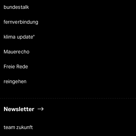
bundestalk
fernverbindung
klima update°
Mauerecho
Freie Rede
reingehen
Newsletter
team zukunft