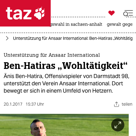

taz zahl ich
hitze
surfen
landtagswahl in sachsen-anhalt
gewalt gegen

taz zahl ich
ll
Unterstützung für Ansaar International: Ben-Hatiras „Wohltätigke
taz zahl ich
themen
Unterstützung für Ansaar International
Ben-Hatiras „Wohltätigkeit“
politik
Änis Ben-Hatira, Offensivspieler von Darmstadt 98,
öko
unterstützt den Verein Ansaar International. Dort
bewegt er sich in einem Umfeld von Hetzern.
gesellschaft
20.1.2017
15:37 Uhr
teilen
kultur
sport