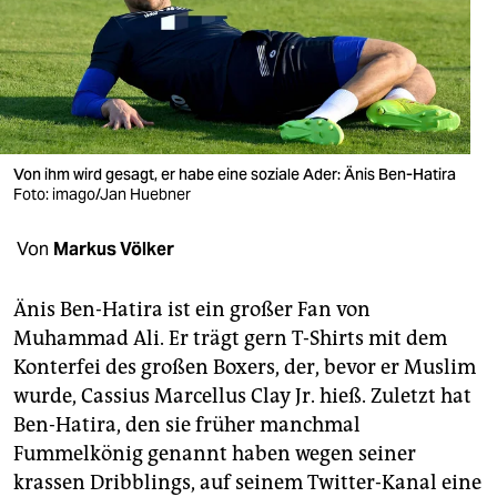
berlin
nord
wahrheit
verlag
Von ihm wird gesagt, er habe eine soziale Ader: Änis Ben-Hatira
verlag
Foto: imago/Jan Huebner
veranstaltungen
Von
Markus Völker
shop
Änis Ben-Hatira ist ein großer Fan von
fragen & hilfe
Muhammad Ali. Er trägt gern T-Shirts mit dem
Konterfei des großen Boxers, der, bevor er Muslim
unterstützen
wurde, Cassius Marcellus Clay Jr. hieß. Zuletzt hat
abo
Ben-Hatira, den sie früher manchmal
Fummelkönig genannt haben wegen seiner
genossenschaft
krassen Dribblings, auf seinem Twitter-Kanal eine