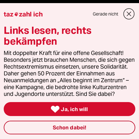
taz frisch
taz
zahl ich
Gerade nicht

taz zahl ich
Links lesen, rechts
taz lab Infobrief
bekämpfen
Mit doppelter Kraft für eine offene Gesellschaft!
Besonders jetzt brauchen Menschen, die sich gegen
Veranstaltungen
Rechtsextremismus einsetzen, unsere Solidarität.
Daher gehen 50 Prozent der Einnahmen aus
Neuanmeldungen an „Alles beginnt im Zentrum“ –
Demnächst
eine Kampagne, die bedrohte linke Kulturzentren
und Jugendorte unterstützt. Sind Sie dabei?
Vor Ort

Ja, ich will
Live im Stream
Schon dabei!
Vergangene