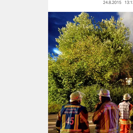
berlin
24.8.2015
13:1
nord
wahrheit
verlag
verlag
veranstaltungen
shop
fragen & hilfe
unterstützen
abo
genossenschaft