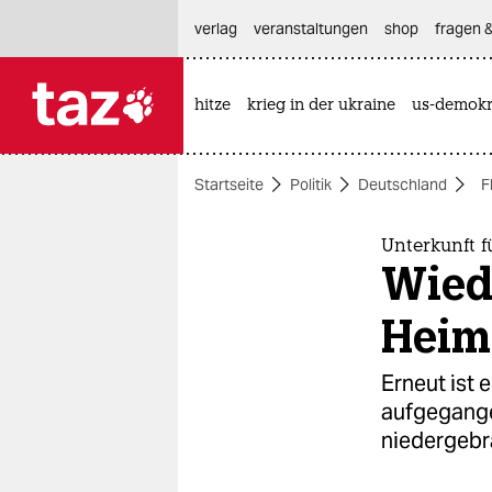
hautnavigation anspringen
hauptinhalt anspringen
footer anspringen
verlag
veranstaltungen
shop
fragen &
hitze
krieg in der ukraine
us-demokr

taz zahl ich
taz zahl ich
Startseite
Politik
Deutschland
F
themen
politik
Unterkunft f
Wied
öko
Heim
gesellschaft
Erneut ist
kultur
aufgegange
niedergebr
sport