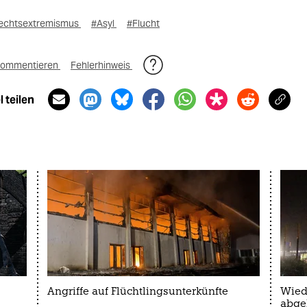
echtsextremismus
#Asyl
#Flucht
ommentieren
Fehlerhinweis
 teilen
Angriffe auf Flüchtlingsunterkünfte
Wied
abge