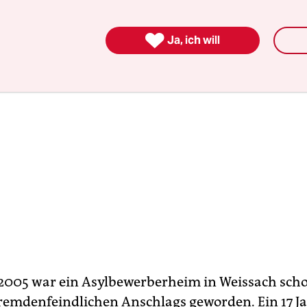

Ja, ich will
2005 war ein Asylbewerberheim in Weissach sch
 fremdenfeindlichen Anschlags geworden. Ein 17 Ja