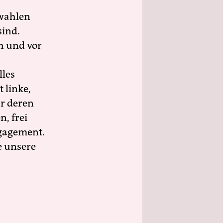
wahlen
sind.
h und vor
lles
 linke,
ür deren
n, frei
ngagement.
e unsere