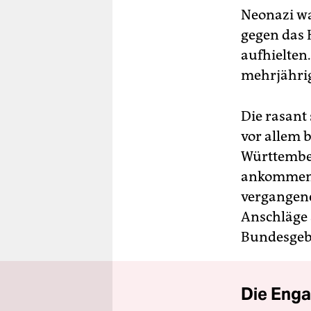
Neonazi wa
gegen das 
aufhielten
mehrjährig
Die rasan
vor allem 
Württember
ankommende
vergangene
Anschläge
Bundesgebi
Die Enga