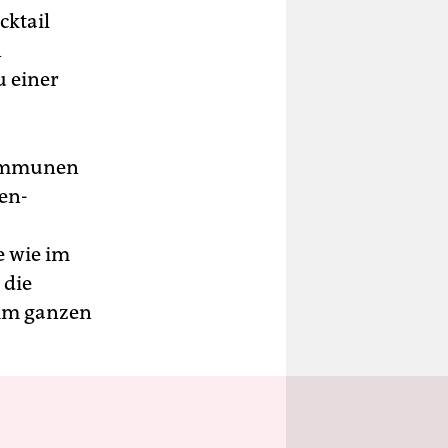
cktail
n
u einer
Kommunen
en-
e wie im
 die
 im ganzen