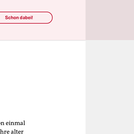
Schon dabei!
on einmal
hre alter