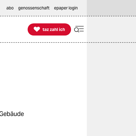
abo
genossenschaft
epaper login

taz zahl ich
taz zahl ich
s Gebäude