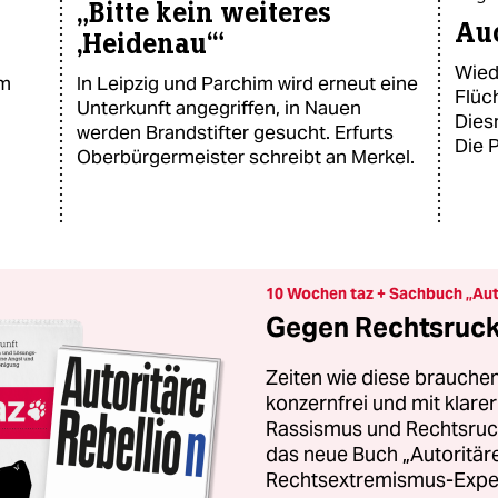
„Bitte kein weiteres
Au
‚Heidenau‘“
Wied
em
In Leipzig und Parchim wird erneut eine
Flüc
Unterkunft angegriffen, in Nauen
Dies
werden Brandstifter gesucht. Erfurts
Die P
Oberbürgermeister schreibt an Merkel.
10 Wochen taz + Sachbuch „Aut
Gegen Rechtsruck 
Zeiten wie diese brauchen
konzernfrei und mit klar
Rassismus und Rechtsruck.
das neue Buch „Autoritäre
Rechtsextremismus-Exper