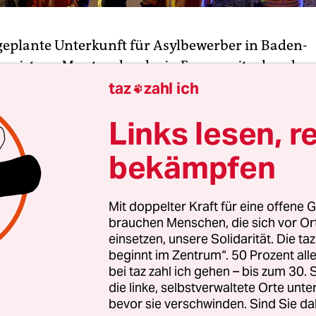
 geplante Unterkunft für Asylbewerber in Baden-
g ist am Montag durch ein Feuer weitgehend zer
s Gebäude in Weissach im Tal bei Stuttgart stand 
taz
zahl ich

urde niemand. Zur Brandursache könne noch kei
Links lesen, r
rden, sagte ein Polizeisprecher am Morgen. Dafür
üh. Ausschließen könne man derzeit nichts. Auch
bekämpfen
lag halten die Beamten für möglich – es wäre ni
er rund 7.000 Einwohner zählenden Gemeinde.
Mit doppelter Kraft für eine offene G
brauchen Menschen, die sich vor O
öckige Altbau sollte in Kürze renoviert werden. D
einsetzen, unsere Solidarität. Die ta
finitiv unbewohnbar, so der Sprecher. Der Schade
beginnt im Zentrum“. 50 Prozent a
eziffern. Der leerstehende Altbau hatte gegen 5.0
bei taz zahl ich gehen – bis zum 30
die linke, selbstverwaltete Orte unte
wenig später waren Rettungskräfte vor Ort. Die 
bevor sie verschwinden. Sind Sie da
Brand nach rund einer Stunde unter Kontrolle.