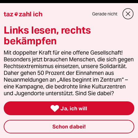
Mehr taz Angebote
taz
zahl ich
Gerade nicht

Links lesen, rechts
Reisen
bekämpfen
Kantine
Mit doppelter Kraft für eine offene Gesellschaft!
Shop
Besonders jetzt brauchen Menschen, die sich gegen
Rechtsextremismus einsetzen, unsere Solidarität.
Daher gehen 50 Prozent der Einnahmen aus
Anzeigen
Neuanmeldungen an „Alles beginnt im Zentrum“ –
eine Kampagne, die bedrohte linke Kulturzentren
und Jugendorte unterstützt. Sind Sie dabei?
Fragen & Hilfe

Ja, ich will
Feedback
Schon dabei!
Aboservice