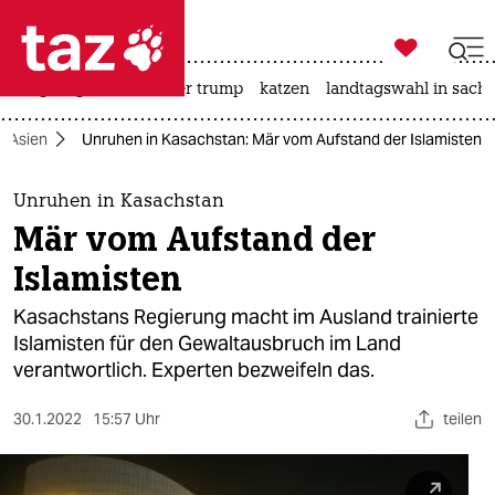

taz zahl ich
bergsteigen
usa unter trump
katzen
landtagswahl in sachs

taz zahl ich
Asien
Unruhen in Kasachstan: Mär vom Aufstand der Islamisten
taz zahl ich
themen
Unruhen in Kasachstan
Mär vom Aufstand der
politik
Islamisten
öko
Kasachstans Regierung macht im Ausland trainierte
Islamisten für den Gewaltausbruch im Land
gesellschaft
verantwortlich. Experten bezweifeln das.
kultur
30.1.2022
15:57 Uhr
teilen
sport