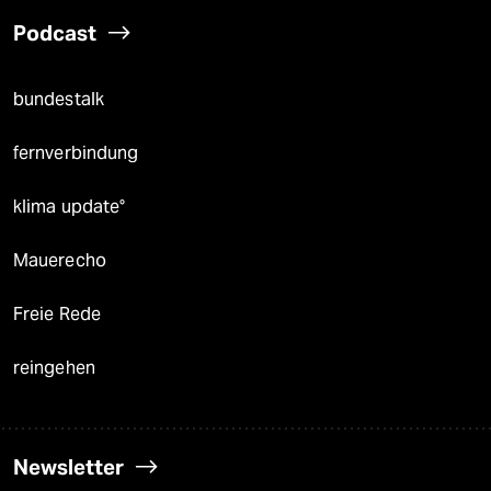
Podcast
bundestalk
fernverbindung
klima update°
Mauerecho
Freie Rede
reingehen
Newsletter