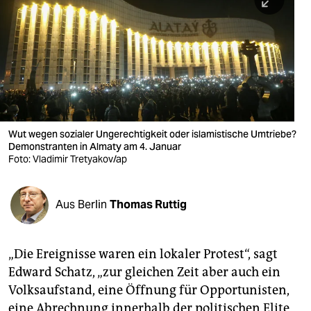
berlin
nord
wahrheit
verlag
verlag
Wut wegen sozialer Ungerechtigkeit oder islamistische Umtriebe?
Demonstranten in Almaty am 4. Januar
veranstaltungen
Foto: Vladimir Tretyakov/ap
shop
fragen & hilfe
Aus Berlin
Thomas Ruttig
unterstützen
„Die Ereignisse waren ein lokaler Protest“, sagt
abo
Edward Schatz, „zur gleichen Zeit aber auch ein
genossenschaft
Volksaufstand, eine Öffnung für Opportunisten,
eine Abrechnung innerhalb der politischen Elite,