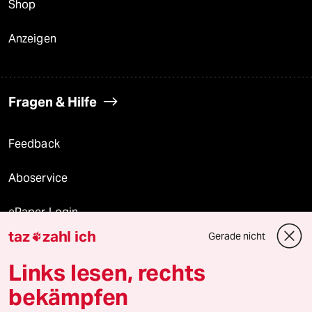
Shop
Anzeigen
Fragen & Hilfe
Feedback
Aboservice
ePaper Login
taz
zahl ich
Gerade nicht

Downloads für Abonnierende
Links lesen, rechts
bekämpfen
© 2026 taz Verlags und Vertriebs GmbH