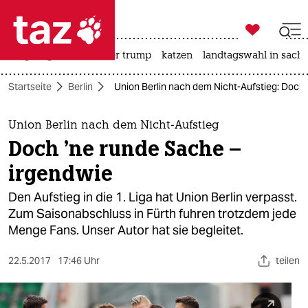

taz zahl ich
bergsteigen
usa unter trump
katzen
landtagswahl in sachs

taz zahl ich
Startseite
Berlin
Union Berlin nach dem Nicht-Aufstieg: Doch 
taz zahl ich
themen
Union Berlin nach dem Nicht-Aufstieg
Doch 'ne runde Sache –
politik
irgendwie
öko
Den Aufstieg in die 1. Liga hat Union Berlin verpasst.
Zum Saisonabschluss in Fürth fuhren trotzdem jede
gesellschaft
Menge Fans. Unser Autor hat sie begleitet.
kultur
22.5.2017
17:46 Uhr
teilen
sport