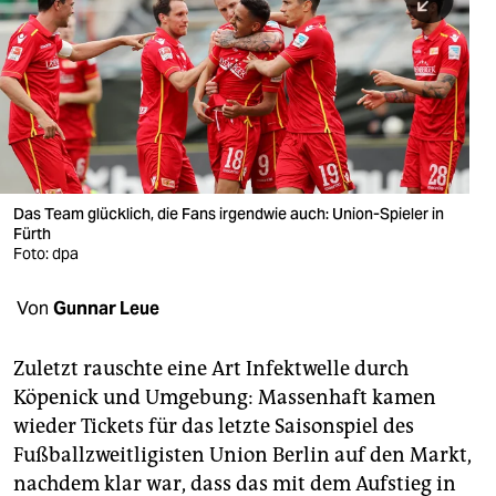
berlin
nord
wahrheit
verlag
verlag
Das Team glücklich, die Fans irgendwie auch: Union-Spieler in
Fürth
veranstaltungen
Foto: dpa
shop
Von
Gunnar Leue
fragen & hilfe
unterstützen
Zuletzt rauschte eine Art Infektwelle durch
Köpenick und Umgebung: Massenhaft kamen
abo
wieder Tickets für das letzte Saisonspiel des
Fußballzweitligisten Union Berlin auf den Markt,
genossenschaft
nachdem klar war, dass das mit dem Aufstieg in