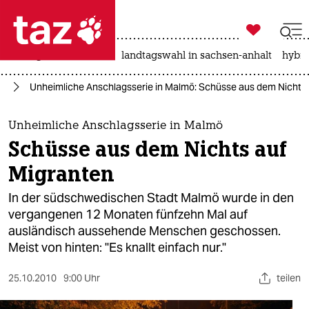

taz zahl ich
niedrigwasser
rente
landtagswahl in sachsen-anhalt
hybri

taz zahl ich
pa
Unheimliche Anschlagsserie in Malmö: Schüsse aus dem Nichts
taz zahl ich
themen
Unheimliche Anschlagsserie in Malmö
Schüsse aus dem Nichts auf
politik
Migranten
öko
In der südschwedischen Stadt Malmö wurde in den
vergangenen 12 Monaten fünfzehn Mal auf
gesellschaft
ausländisch aussehende Menschen geschossen.
Meist von hinten: "Es knallt einfach nur."
kultur
sport
25.10.2010
9:00 Uhr
teilen