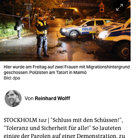
berlin
nord
wahrheit
verlag
verlag
veranstaltungen
Hier wurde am Freitag auf zwei Frauen mit Migrationshintergrund
geschossen: Polizisten am Tatort in Malmö
shop
Bild: dpa
fragen & hilfe
Von
Reinhard Wolff
unterstützen
abo
STOCKHOLM
taz
|
"Schluss mit den Schüssen!",
genossenschaft
"Toleranz und Sicherheit für alle!" So lauteten
einige der Parolen auf einer Demonstration, zu