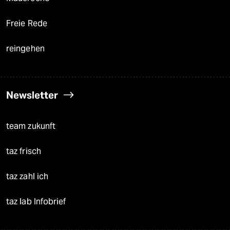
Freie Rede
reingehen
Newsletter
team zukunft
taz frisch
taz zahl ich
taz lab Infobrief