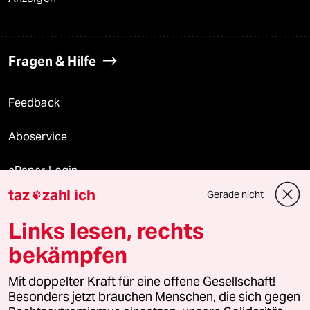
Fragen & Hilfe
Feedback
Aboservice
ePaper Login
taz
zahl ich
Gerade nicht

Downloads für Abonnierende
Links lesen, rechts
bekämpfen
© 2026 taz Verlags und Vertriebs GmbH
Mit doppelter Kraft für eine offene Gesellschaft!
Alle Rechte vorbehalten. Bei rechtlichen Fragen oder für Genehmigungen
wenden Sie sich bitte an
lizenzen@taz.de
Besonders jetzt brauchen Menschen, die sich gegen