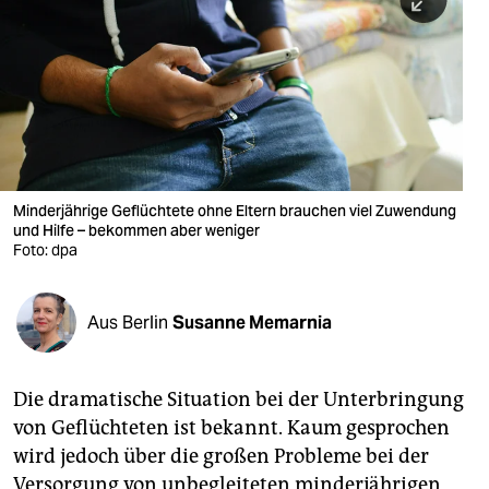
berlin
nord
wahrheit
verlag
verlag
Minderjährige Geflüchtete ohne Eltern brauchen viel Zuwendung
und Hilfe – bekommen aber weniger
veranstaltungen
Foto: dpa
shop
fragen & hilfe
Aus Berlin
Susanne Memarnia
unterstützen
Die dramatische Situation bei der Unterbringung
abo
von Geflüchteten ist bekannt. Kaum gesprochen
genossenschaft
wird jedoch über die großen Probleme bei der
Versorgung von unbegleiteten minderjährigen