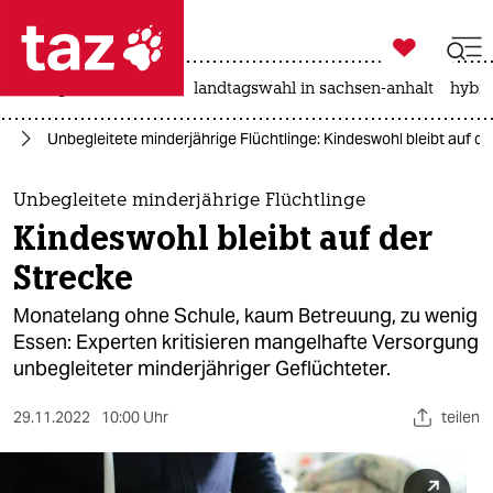

taz zahl ich
niedrigwasser
rente
landtagswahl in sachsen-anhalt
hybri

taz zahl ich
ht
Unbegleitete minderjährige Flüchtlinge: Kindeswohl bleibt auf d
taz zahl ich
themen
Unbegleitete minderjährige Flüchtlinge
Kindeswohl bleibt auf der
politik
Strecke
öko
Monatelang ohne Schule, kaum Betreuung, zu wenig
Essen: Experten kritisieren mangelhafte Versorgung
gesellschaft
unbegleiteter minderjähriger Geflüchteter.
kultur
29.11.2022
10:00 Uhr
teilen
sport