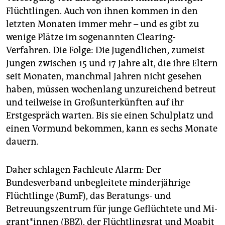
epaper login
Flüchtlingen. Auch von ihnen kommen in den
letzten Monaten immer mehr – und es gibt zu
wenige Plätze im sogenannten Clearing-
Verfahren. Die Folge: Die Jugendlichen, zumeist
Jungen zwischen 15 und 17 Jahre alt, die ihre Eltern
seit Monaten, manchmal Jahren nicht gesehen
haben, müssen wochenlang unzureichend betreut
und teilweise in Großunterkünften auf ihr
Erstgespräch warten. Bis sie einen Schulplatz und
einen Vormund bekommen, kann es sechs Monate
dauern.
Daher schlagen Fachleute Alarm: Der
Bundesverband unbegleitete minderjährige
Flüchtlinge (BumF), das Beratungs- und
Betreuungszentrum für junge Geflüchtete und Mi­
gran­t*in­nen (BBZ), der Flüchtlingsrat und Moabit