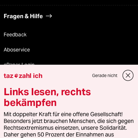
Fragen & Hilfe
Feedback
Aboservice
ePaper Login
taz
zahl ich
Gerade nicht

Downloads für Abonnierende
Links lesen, rechts
bekämpfen
© 2026 taz Verlags und Vertriebs GmbH
Alle Rechte vorbehalten. Bei rechtlichen Fragen oder für Genehmigungen
Mit doppelter Kraft für eine offene Gesellschaft!
wenden Sie sich bitte an
lizenzen@taz.de
Besonders jetzt brauchen Menschen, die sich gegen
Rechtsextremismus einsetzen, unsere Solidarität.
Daher gehen 50 Prozent der Einnahmen aus
Feedback
Redaktionsstatut
Kommune-Richtlinien
KI-