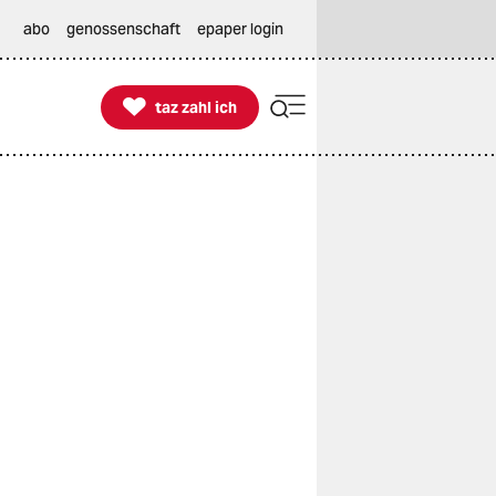
abo
genossenschaft
epaper login

taz zahl ich
taz zahl ich