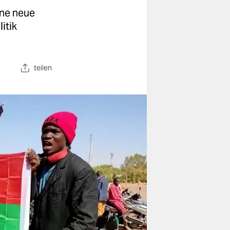
ine neue
itik
teilen