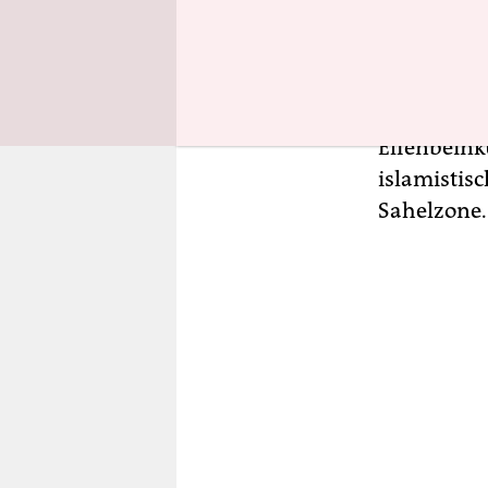
Erlebt West
1990er Jah
Einparteie
Liberia
und
Elfenbeinkü
islamistis
Sahelzone.