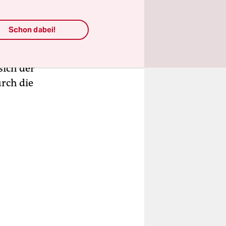
düsteren
en gegen
Schon dabei!
riege von
sich der
urch die