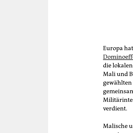
Europa hat 
Dominoeffe
die lokale
Mali und B
gewählten 
gemeinsam 
Militärint
verdient.
Malische u