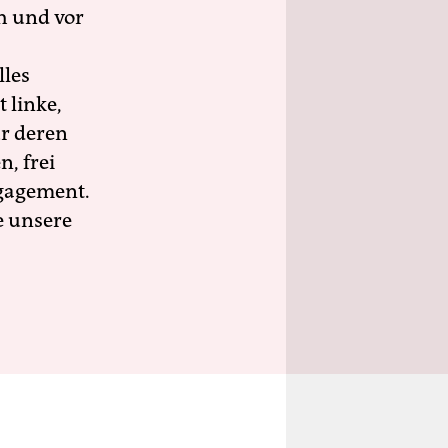
h und vor
lles
 linke,
ür deren
n, frei
ngagement.
e unsere