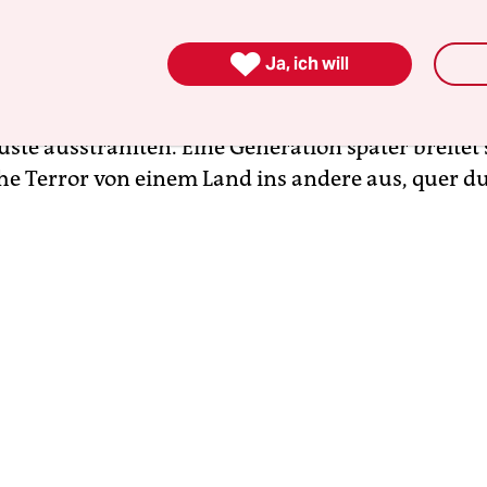
afrika eine neue Ära der Instabilität, wie in den 
ren? Die begannen mit einer Serie von Aufständ

Ja, ich will
nherrscher – und endeten im Horror der
Bürgerk
 Sierra Leone, die dann auch nach Guinea und
ste ausstrahlten. Eine Generation später breitet 
che Terror von einem Land ins andere aus, quer d