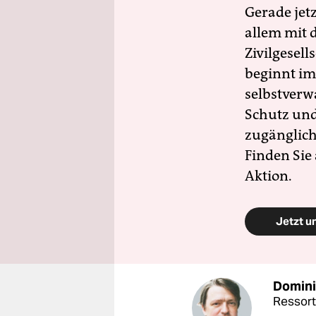
Gerade jet
allem mit d
Zivilgesell
beginnt im
selbstverw
Schutz und 
zugänglich
Finden Sie
Aktion.
Jetzt u
Domini
Ressort