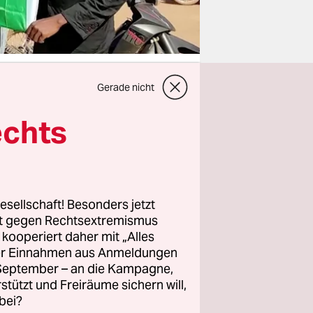
Gerade nicht
echts
setzen den
 dahin
ier vor die
, um „das
iche den
esellschaft! Besonders jetzt
rt gegen Rechtsextremismus
ptember
z kooperiert daher mit „Alles
nfalls
ller Einnahmen aus Anmeldungen
eine fallen
. September – an die Kampagne,
rstützt und Freiräume sichern will,
bei?