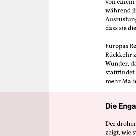
von einem
während ih
Ausrüstung
dass sie di
Europas Re
Rückkehr z
Wunder, da
stattfinde
mehr Malie
Die Enga
Der drohe
zeigt, wie