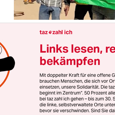
taz
zahl ich

Links lesen, r
t immer das gleiche Muster: Meuternde Soldaten 
hlten Präsidenten fest. Wenig später tritt ein bis
bekämpfen
g bekannter, aber in der Truppe geschätzter Offiz
d verkündet die Bildung einer Militärregierung
tten“ – während auf der Straße jubelnde Jugendl
Mit doppelter Kraft für eine offene G
brauchen Menschen, die sich vor O
 Chance feiern. Im
August 2020 war es Mali
, im
Se
einsetzen, unsere Solidarität. Die ta
s Guinea
, im Januar 2022 ist es Burkina Faso, jede
beginnt im Zentrum“. 50 Prozent a
ich an. Die Abstände werden kürzer, die Dominost
bei taz zahl ich gehen – bis zum 30
eller.
die linke, selbstverwaltete Orte unte
bevor sie verschwinden. Sind Sie da