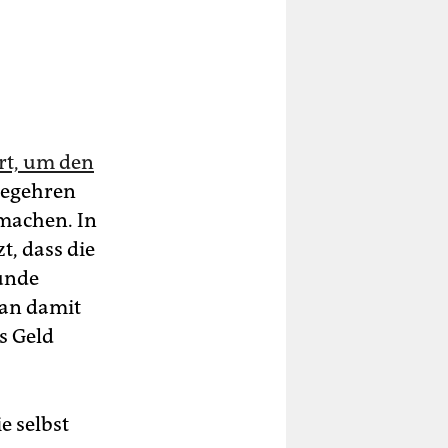
ert, um den
 begehren
 machen. In
t, dass die
unde
man damit
s Geld
e selbst