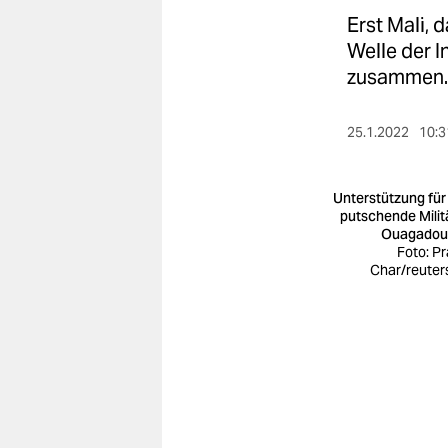
berlin
Erst Mali, 
nord
Welle der I
zusammen.
wahrheit
verlag
25.1.2022
10:3
verlag
Unterstützung für
veranstaltungen
putschende Militä
Ouagadou
Foto: Pr
shop
Char/reuter
fragen & hilfe
unterstützen
abo
genossenschaft