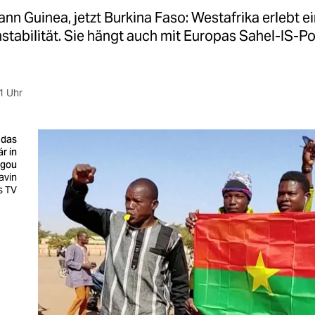
dann Guinea, jetzt Burkina Faso: Westafrika erlebt e
nstabilität. Sie hängt auch mit Europas Sahel-IS-Pol
1 Uhr
 das
r in
gou
avin
s TV