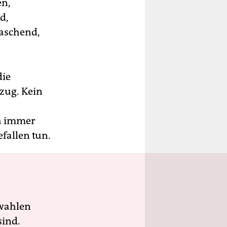
en,
d,
raschend,
die
zug. Kein
ch immer
fallen tun.
wahlen
sind.