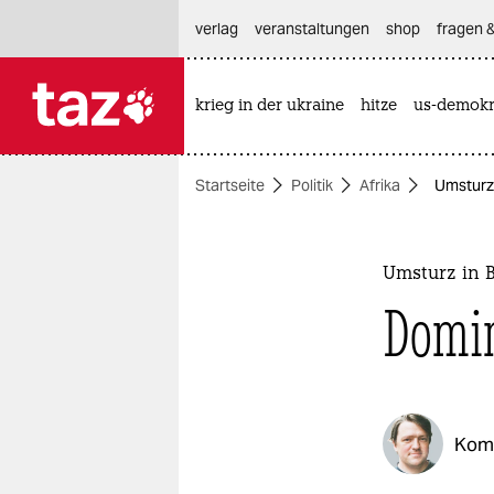
hautnavigation anspringen
hauptinhalt anspringen
footer anspringen
verlag
veranstaltungen
shop
fragen &
krieg in der ukraine
hitze
us-demokr

taz zahl ich
taz zahl ich
Startseite
Politik
Afrika
Umsturz 
themen
politik
Umsturz in 
öko
Domin
gesellschaft
kultur
Kom
sport