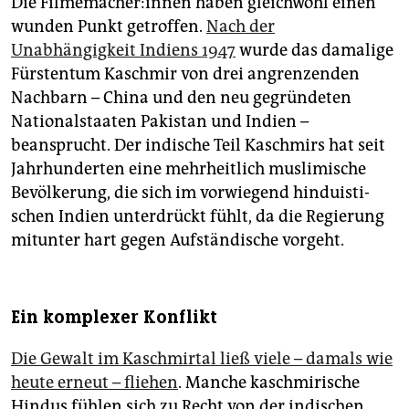
Die Fil­me­ma­che­r:in­nen haben gleichwohl einen
wunden Punkt getroffen.
Nach der
Unabhängigkeit Indiens 1947
wurde das damalige
Fürstentum Kaschmir von drei angrenzenden
Nachbarn – China und den neu gegründeten
Nationalstaaten Pakistan und Indien –
beansprucht. Der indische Teil Kaschmirs hat seit
Jahrhunderten eine mehrheitlich muslimische
Bevölkerung, die sich im vorwiegend hin­duis­ti­
schen Indien unterdrückt fühlt, da die Regierung
mitunter hart gegen Aufständische vorgeht.
Ein komplexer Konflikt
Die Gewalt im Kaschmirtal ließ viele – damals wie
heute erneut – fliehen
. Manche kaschmirische
Hindus fühlen sich zu Recht von der indischen