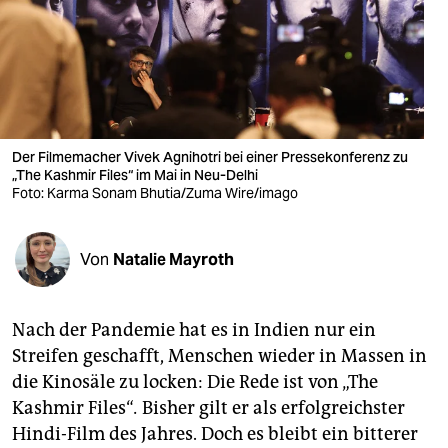
berlin
nord
wahrheit
verlag
Der Filmemacher Vivek Agnihotri bei einer Pressekonferenz zu
verlag
„The Kashmir Files“ im Mai in Neu-Delhi
Foto: Karma Sonam Bhutia/Zuma Wire/imago
veranstaltungen
shop
Von
Natalie Mayroth
fragen & hilfe
Nach der Pandemie hat es in Indien nur ein
unterstützen
Streifen geschafft, Menschen wieder in Massen in
abo
die Kinosäle zu locken: Die Rede ist von „The
Kashmir Files“
.
Bisher gilt er als erfolgreichster
genossenschaft
Hindi-Film des Jahres. Doch es bleibt ein bitterer