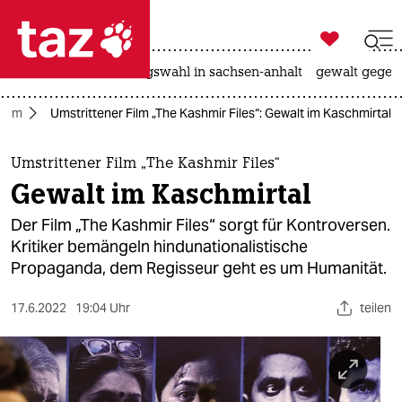

taz zahl ich
hitze
surfen
landtagswahl in sachsen-anhalt
gewalt gegen

taz zahl ich
Film
Umstrittener Film „The Kashmir Files“: Gewalt im Kaschmirtal
taz zahl ich
themen
Umstrittener Film „The Kashmir Files“
Gewalt im Kaschmirtal
politik
Der Film „The Kashmir Files“ sorgt für Kontroversen.
öko
Kritiker bemängeln hindunationalistische
Propaganda, dem Regisseur geht es um Humanität.
gesellschaft
17.6.2022
19:04 Uhr
teilen
kultur
sport