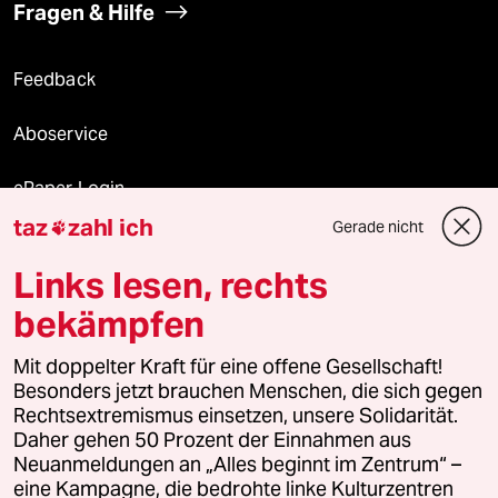
Fragen & Hilfe
Feedback
Aboservice
ePaper Login
taz
zahl ich
Gerade nicht

Downloads für Abonnierende
Links lesen, rechts
bekämpfen
© 2026 taz Verlags und Vertriebs GmbH
Mit doppelter Kraft für eine offene Gesellschaft!
Alle Rechte vorbehalten. Bei rechtlichen Fragen oder für Genehmigungen
wenden Sie sich bitte an
lizenzen@taz.de
Besonders jetzt brauchen Menschen, die sich gegen
Rechtsextremismus einsetzen, unsere Solidarität.
Daher gehen 50 Prozent der Einnahmen aus
Feedback
Redaktionsstatut
Kommune-Richtlinien
KI-
Neuanmeldungen an „Alles beginnt im Zentrum“ –
eine Kampagne, die bedrohte linke Kulturzentren