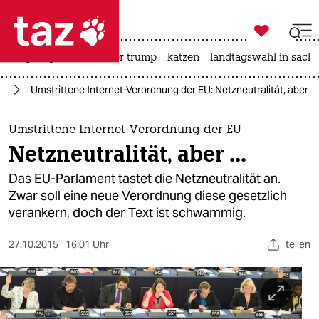

taz zahl ich
bergsteigen
usa unter trump
katzen
landtagswahl in sachs

taz zahl ich
ik
Umstrittene Internet-Verordnung der EU: Netzneutralität, aber ...
taz zahl ich
themen
Umstrittene Internet-Verordnung der EU
Netzneutralität, aber ...
politik
Das EU-Parlament tastet die Netzneutralität an.
öko
Zwar soll eine neue Verordnung diese gesetzlich
verankern, doch der Text ist schwammig.
gesellschaft
27.10.2015
16:01 Uhr
teilen
kultur
sport