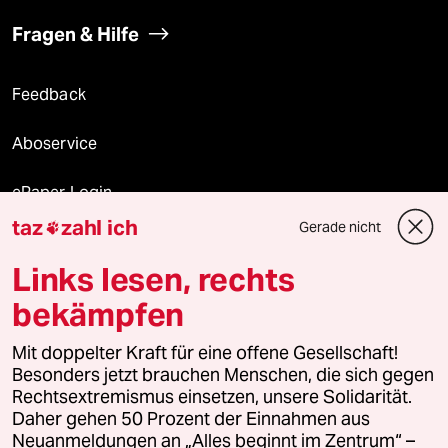
Fragen & Hilfe
Feedback
Aboservice
ePaper Login
taz
zahl ich
Gerade nicht

Downloads für Abonnierende
Links lesen, rechts
bekämpfen
© 2026 taz Verlags und Vertriebs GmbH
Alle Rechte vorbehalten. Bei rechtlichen Fragen oder für Genehmigungen
Mit doppelter Kraft für eine offene Gesellschaft!
wenden Sie sich bitte an
lizenzen@taz.de
Besonders jetzt brauchen Menschen, die sich gegen
Rechtsextremismus einsetzen, unsere Solidarität.
Daher gehen 50 Prozent der Einnahmen aus
Feedback
Redaktionsstatut
Kommune-Richtlinien
KI-
Neuanmeldungen an „Alles beginnt im Zentrum“ –