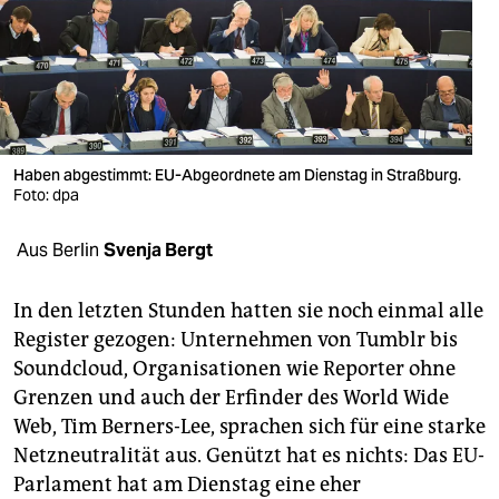
berlin
nord
wahrheit
verlag
Haben abgestimmt: EU-Abgeordnete am Dienstag in Straßburg.
verlag
Foto: dpa
veranstaltungen
Aus Berlin
Svenja Bergt
shop
In den letzten Stunden hatten sie noch einmal alle
fragen & hilfe
Register gezogen: Unternehmen von Tumblr bis
Soundcloud, Organisationen wie Reporter ohne
unterstützen
Grenzen und auch der Erfinder des World Wide
abo
Web, Tim Berners-Lee, sprachen sich für eine starke
Netzneutralität aus. Genützt hat es nichts: Das EU-
genossenschaft
Parlament hat am Dienstag eine eher