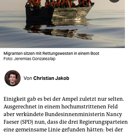
berlin
nord
wahrheit
verlag
verlag
Migranten sitzen mit Rettungswesten in einem Boot
Foto: Jeremias Gonzalez/ap
veranstaltungen
shop
Von
Christian Jakob
fragen & hilfe
unterstützen
Einigkeit gab es bei der Ampel zuletzt nur selten.
Ausgerechnet in einem hochumstrittenen Feld
abo
aber verkündete Bundesinnenministerin Nancy
genossenschaft
Faeser (SPD) nun, dass die drei Regierungsparteien
eine gemeinsame Linie gefunden hätten: bei der