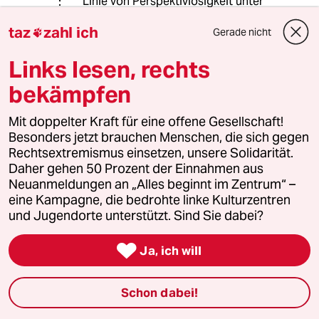
Linie von Perspektivlosigkeit unter
Hochschulabsolvent/innen bzw. gut
taz
zahl ich
ausgebildeten Fachkräften, nicht
Gerade nicht

hingegen etwa von Hungersnot. Und
Links lesen, rechts
die Migration scheint durchaus auf
eigener Entscheidung zu beruhen
bekämpfen
("Ich versuche es einfach, Albanien
läuft ja nicht weg.").
Mit doppelter Kraft für eine offene Gesellschaft!
Stattdessen vermengen Sie die
Besonders jetzt brauchen Menschen, die sich gegen
Begriffe Flucht und Migration, und
Rechtsextremismus einsetzen, unsere Solidarität.
der Populismus besteht allenfalls
Daher gehen 50 Prozent der Einnahmen aus
darin, die - in der
Neuanmeldungen an „Alles beginnt im Zentrum“ –
Migrationsforschung durchaus
eine Kampagne, die bedrohte linke Kulturzentren
anerkannte - Differenzierung
und Jugendorte unterstützt. Sind Sie dabei?
pauschal abzuqualifizieren.

Ja, ich will
Markus Michaelis
MM
Schon dabei!
06.05.2023
,
16:55 Uhr
Die faire Verteilung in der EU wird oft als