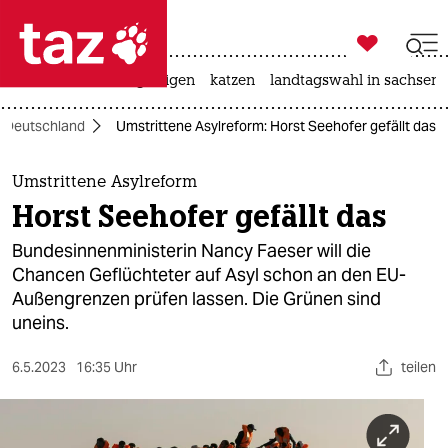

taz zahl ich
ceuta
hitze
bergsteigen
katzen
landtagswahl in sachsen-

taz zahl ich
Deutschland
Umstrittene Asylreform: Horst Seehofer gefällt das
taz zahl ich
themen
Umstrittene Asylreform
Horst Seehofer gefällt das
politik
Bundesinnenministerin Nancy Faeser will die
öko
Chancen Geflüchteter auf Asyl schon an den EU-
Außengrenzen prüfen lassen. Die Grünen sind
gesellschaft
uneins.
kultur
6.5.2023
16:35 Uhr
teilen
sport