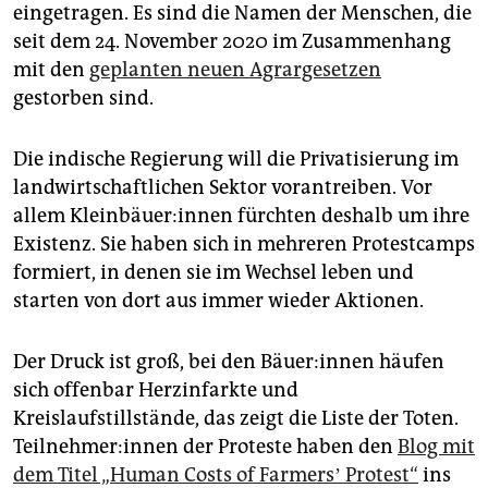
epaper login
eingetragen. Es sind die Namen der Menschen, die
seit dem 24. November 2020 im Zusammenhang
mit den
geplanten neuen Agrargesetzen
gestorben sind.
Die indische Regierung will die Privatisierung im
landwirtschaftlichen Sektor vorantreiben. Vor
allem Klein­bäue­r:in­nen fürchten deshalb um ihre
Existenz. Sie haben sich in mehreren Protestcamps
formiert, in denen sie im Wechsel leben und
starten von dort aus immer wieder Aktionen.
Der Druck ist groß, bei den Bäue­r:in­nen häufen
sich offenbar Herzinfarkte und
Kreislaufstillstände, das zeigt die Liste der Toten.
Teil­neh­me­r:in­nen der Proteste haben den
Blog mit
dem Titel „Human Costs of Farmersʼ Protest“
ins