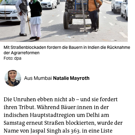
berlin
nord
wahrheit
verlag
Mit Straßenblockaden fordern die Bauern in Indien die Rücknahme
verlag
der Agrarreformen
Foto: dpa
veranstaltungen
shop
Aus Mumbai
Natalie Mayroth
fragen & hilfe
Die Unruhen ebben nicht ab – und sie fordert
unterstützen
ihren Tribut. Während Bäue­r:in­nen in der
abo
indischen Hauptstadtregion um Delhi am
Samstag erneut Straßen blockierten, wurde der
genossenschaft
Name von Jaspal Singh als 363. in eine Liste