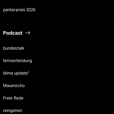
panterpreis 2026
Podcast
bundestalk
fernverbindung
klima update°
Mauerecho
Freie Rede
reingehen