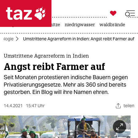

taz zahl ich
krieg in der ukraine
hitze
niedrigwasser
waldbrände

taz zahl ich
kologie
Umstrittene Agrarreform in Indien: Angst reibt Farmer auf
taz zahl ich
themen
Umstrittene Agrarreform in Indien
Angst reibt Farmer auf
politik
Seit Monaten protestieren indische Bauern gegen
öko
Privatisierungsgesetze. Mehr als 360 sind bereits
gestorben. Ein Blog will ihre Namen ehren.
gesellschaft
14.4.2021
15:47 Uhr
teilen
kultur
sport