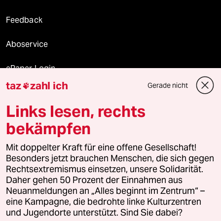
Feedback
Aboservice
ePaper Login
taz
zahl ich
Gerade nicht

Downloads für Abonnierende
Links lesen, rechts
bekämpfen
© 2026 taz Verlags und Vertriebs GmbH
Alle Rechte vorbehalten. Bei rechtlichen Fragen oder für Genehmigungen
Mit doppelter Kraft für eine offene Gesellschaft!
wenden Sie sich bitte an
lizenzen@taz.de
Besonders jetzt brauchen Menschen, die sich gegen
Rechtsextremismus einsetzen, unsere Solidarität.
Daher gehen 50 Prozent der Einnahmen aus
Feedback
Redaktionsstatut
Kommune-Richtlinien
KI-
Neuanmeldungen an „Alles beginnt im Zentrum“ –
eine Kampagne, die bedrohte linke Kulturzentren
Leitlinie
Informant
Datenschutz
Impressum
AGB
und Jugendorte unterstützt. Sind Sie dabei?