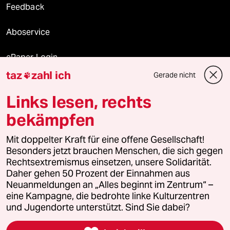
Feedback
Aboservice
ePaper Login
taz
zahl ich
Gerade nicht

Downloads für Abonnierende
Links lesen, rechts
bekämpfen
© 2026 taz Verlags und Vertriebs GmbH
Alle Rechte vorbehalten. Bei rechtlichen Fragen oder für Genehmigungen
Mit doppelter Kraft für eine offene Gesellschaft!
wenden Sie sich bitte an
lizenzen@taz.de
Besonders jetzt brauchen Menschen, die sich gegen
Rechtsextremismus einsetzen, unsere Solidarität.
Daher gehen 50 Prozent der Einnahmen aus
Feedback
Redaktionsstatut
Kommune-Richtlinien
KI-
Neuanmeldungen an „Alles beginnt im Zentrum“ –
eine Kampagne, die bedrohte linke Kulturzentren
Leitlinie
Informant
Datenschutz
Impressum
AGB
und Jugendorte unterstützt. Sind Sie dabei?
Seitenwende
Einwilligungen widerrufen (Ads)