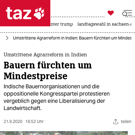

taz zahl ich
nahost-konflikt
usa unter trump
landtagswahl in sachsen-an

taz zahl ich
en
Umstrittene Agrarreform in Indien: Bauern fürchten um Mindest
taz zahl ich
themen
Umstrittene Agrarreform in Indien
Bauern fürchten um
politik
Mindestpreise
öko
Indische Bauernorganisationen und die
oppositionelle Kongresspartei protestieren
gesellschaft
vergeblich gegen eine Liberalisierung der
Landwirtschaft.
kultur
sport
21.9.2020
16:52 Uhr
teilen