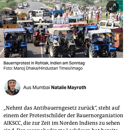
berlin
nord
wahrheit
verlag
verlag
veranstaltungen
Bauernprotest in Rohtak, Indien am Sonntag
Foto: Manoj Dhaka/Hindustan Times/imago
shop
fragen & hilfe
Aus Mumbai
Natalie Mayroth
unterstützen
„Nehmt das Antibauerngesetz zurück“, steht auf
abo
einem der Protestschilder der Bauernorganiation
genossenschaft
AIKSCC, die zur Zeit im Norden Indiens zu sehen