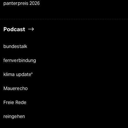
panterpreis 2026
Podcast
bundestalk
fernverbindung
klima update°
Mauerecho
Freie Rede
reingehen