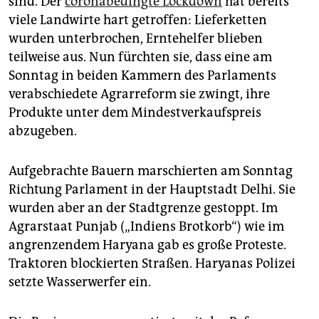
sind. Der
coronabedingte Lockdown
hat bereits
epaper login
viele Landwirte hart getroffen: Lieferketten
wurden unterbrochen, Erntehelfer blieben
teilweise aus. Nun fürchten sie, dass eine am
Sonntag in beiden Kammern des Parlaments
verabschiedete Agrarreform sie zwingt, ihre
Produkte unter dem Mindestverkaufspreis
abzugeben.
Aufgebrachte Bauern marschierten am Sonntag
Richtung Parlament in der Hauptstadt Delhi. Sie
wurden aber an der Stadtgrenze gestoppt. Im
Agrarstaat Punjab („Indiens Brotkorb“) wie im
angrenzendem Haryana gab es große Proteste.
Traktoren blockierten Straßen. Haryanas Polizei
setzte Wasserwerfer ein.