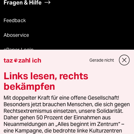
Fragen & Hilfe
Feedback
Aboservice
ePaper Login
taz
zahl ich
Gerade nicht

Downloads für Abonnierende
Links lesen, rechts
bekämpfen
© 2026 taz Verlags und Vertriebs GmbH
Alle Rechte vorbehalten. Bei rechtlichen Fragen oder für Genehmigungen
Mit doppelter Kraft für eine offene Gesellschaft!
wenden Sie sich bitte an
lizenzen@taz.de
Besonders jetzt brauchen Menschen, die sich gegen
Rechtsextremismus einsetzen, unsere Solidarität.
Daher gehen 50 Prozent der Einnahmen aus
Feedback
Redaktionsstatut
Kommune-Richtlinien
KI-
Neuanmeldungen an „Alles beginnt im Zentrum“ –
eine Kampagne, die bedrohte linke Kulturzentren