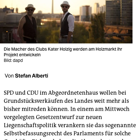
berlin
nord
wahrheit
verlag
Die Macher des Clubs Kater Holzig werden am Holzmarkt ihr
verlag
Projekt entwickeln
Bild: dapd
veranstaltungen
Von
Stefan Alberti
shop
fragen & hilfe
SPD und CDU im Abgeordnetenhaus wollen bei
Grundstücksverkäufen des Landes weit mehr als
unterstützen
bisher mitreden können. In einem am Mittwoch
abo
vorgelegten Gesetzentwurf zur neuen
Liegenschaftspolitik verankern sie das sogenannte
genossenschaft
Selbstbefassungsrecht des Parlaments für solche