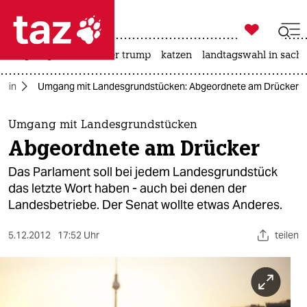

taz zahl ich
bergsteigen
usa unter trump
katzen
landtagswahl in sachs

taz zahl ich
rlin
Umgang mit Landesgrundstücken: Abgeordnete am Drücker
taz zahl ich
themen
Umgang mit Landesgrundstücken
Abgeordnete am Drücker
politik
Das Parlament soll bei jedem Landesgrundstück
öko
das letzte Wort haben - auch bei denen der
Landesbetriebe. Der Senat wollte etwas Anderes.
gesellschaft
5.12.2012
17:52 Uhr
teilen
kultur
sport