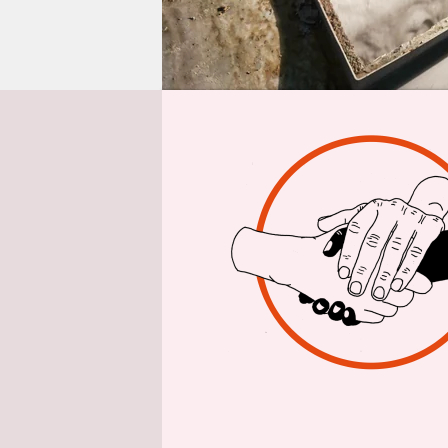
epaper login
Von
Charlot
Kreislaufwi
arbeitgeber
zeigt, das
wirtschaft
Kreislaufw
gut jedes z
Aufgrund de