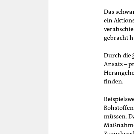
Das schwar
ein Aktion
verabschie
gebracht h
Durch die
Ansatz – p
Herangehen
finden.
Beispielsw
Rohstoffen
müssen. Da
Maßnahmen 
Zurückverf