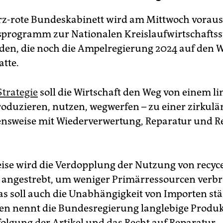
z-rote Bundeskabinett wird am Mittwoch vorauss
sprogramm zur Nationalen Kreislaufwirtschaftss
den, die noch die Ampelregierung 2024 auf den 
atte.
Strategie
soll die Wirtschaft den Weg von einem l
roduzieren, nutzen, wegwerfen – zu einer zirkulä
sweise mit Wiederverwertung, Reparatur und Re
eise wird die Verdopplung der Nutzung von recyc
 angestrebt, um weniger Primärressourcen verb
s soll auch die Unabhängigkeit von Importen stä
nennt die Bundesregierung langlebige Produkte
olgung der Artikel und das Recht auf Reparatur.