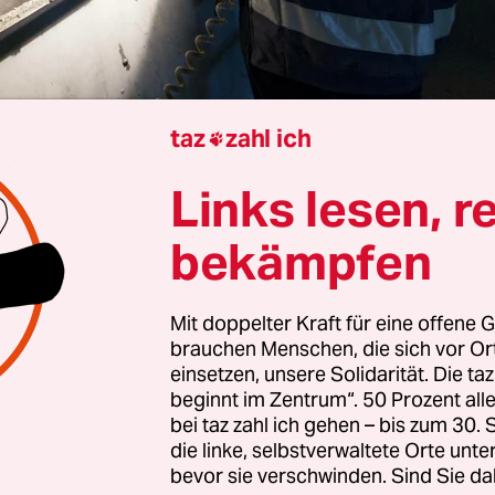
taz
zahl ich

te Gabel
Links lesen, r
rtschaft lohnt sich nicht nur ökologisch: Eine
Stu
bekämpfen
finanzierten Instituts der deutschen Wirtschaft (
s sieben von zehn Unternehmen im verarbeitend
Mit doppelter Kraft für eine offene G
lich erfolgreich sind, wenn sie Maßnahmen zur
brauchen Menschen, die sich vor O
irtschaft umsetzen. Ohne eine solche Ausrichtung
einsetzen, unsere Solidarität. Die ta
weite.
beginnt im Zentrum“. 50 Prozent a
bei taz zahl ich gehen – bis zum 30
die linke, selbstverwaltete Orte unte
r Endlichkeit der Ressourcen ist das Ziel der
bevor sie verschwinden. Sind Sie da