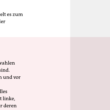
elt es zum
der
wahlen
sind.
h und vor
lles
 linke,
ür deren