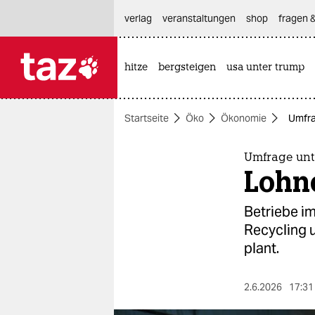
hautnavigation anspringen
hauptinhalt anspringen
footer anspringen
verlag
veranstaltungen
shop
fragen &
hitze
bergsteigen
usa unter trump

taz zahl ich
taz zahl ich
Startseite
Öko
Ökonomie
Umfra
themen
politik
Umfrage unt
Lohn
öko
Betriebe im
gesellschaft
Recycling u
plant.
kultur
sport
2.6.2026
17:31