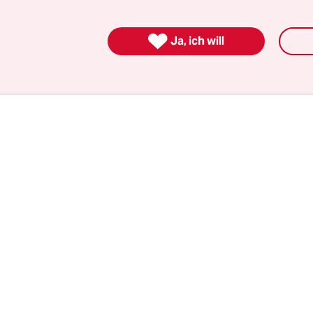
irtschaft eine möglichst lange und zirkuläre Ve
ffen. Um das umzusetzen, können Kreisläufe ges

 oder neu geschaffen werden: Diese drei Strategie
Ja, ich will
auch die Studie des Kölner Instituts.