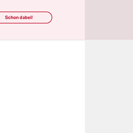
rwendung
chlossen,
n
Schon dabei!