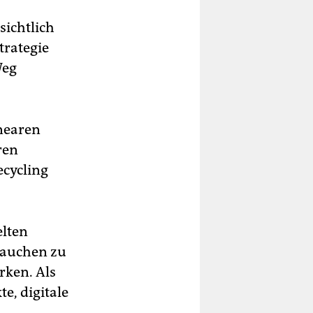
ichtlich
trategie
Weg
inearen
ren
cycling
elten
rauchen zu
rken. Als
, digitale