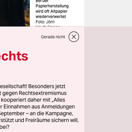
Bei der
Papierherstellung
wird oft Altpapier
wiederverwertet
Foto: Jörn
Haufe/imago
Gerade nicht
echts
die
des
IW) in Köln
en Gewerbe
esellschaft! Besonders jetzt
rt gegen Rechtsextremismus
 ist es nur
z kooperiert daher mit „Alles
ller Einnahmen aus Anmeldungen
. September – an die Kampagne,
rstützt und Freiräume sichern will,
bei?