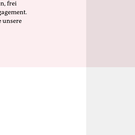
n, frei
ngagement.
e unsere