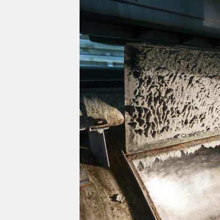
berlin
nord
wahrheit
verlag
verlag
veranstaltungen
shop
fragen & hilfe
unterstützen
abo
genossenschaft