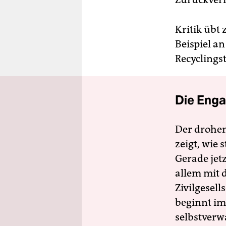
Kritik übt
Beispiel a
Recyclingst
Die Enga
Der drohe
zeigt, wie
Gerade jet
allem mit d
Zivilgesell
beginnt im
selbstverw