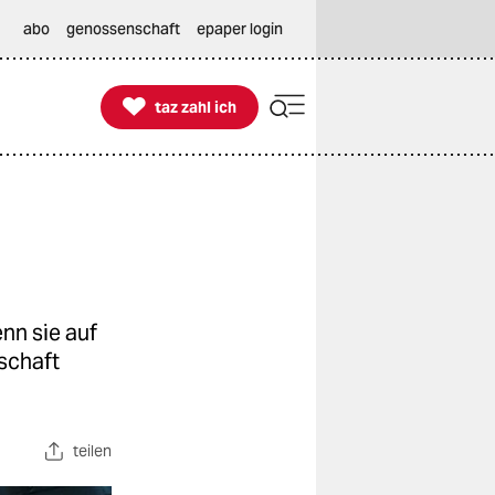
abo
genossenschaft
epaper login

taz zahl ich
taz zahl ich
nn sie auf
schaft
teilen