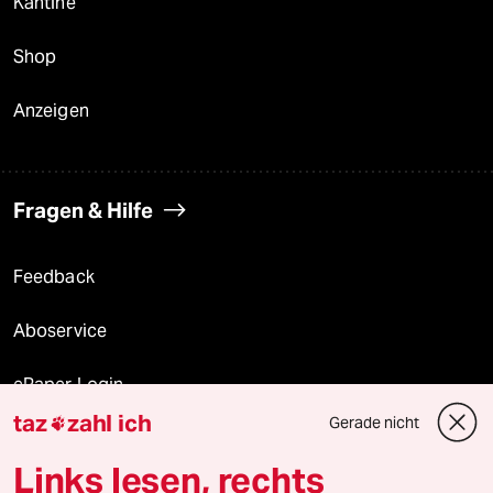
Kantine
Shop
Anzeigen
Fragen & Hilfe
Feedback
Aboservice
ePaper Login
taz
zahl ich
Gerade nicht

Downloads für Abonnierende
Links lesen, rechts