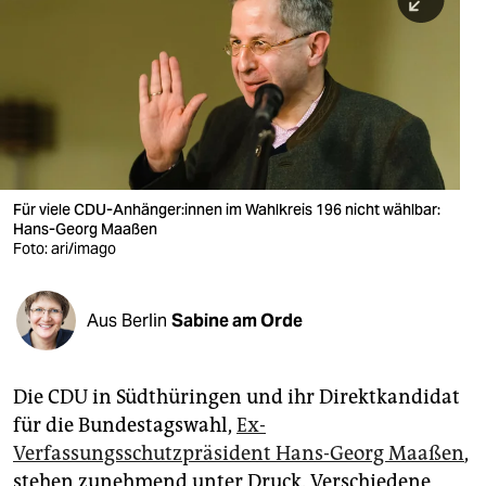
berlin
nord
wahrheit
verlag
verlag
Für viele CDU-Anhänger:innen im Wahlkreis 196 nicht wählbar:
Hans-Georg Maaßen
veranstaltungen
Foto: ari/imago
shop
fragen & hilfe
Aus Berlin
Sabine am Orde
unterstützen
Die CDU in Südthüringen und ihr Direktkandidat
abo
für die Bundestagswahl,
Ex-
genossenschaft
Verfassungsschutzpräsident Hans-Georg Maaßen
,
stehen zunehmend unter Druck. Verschiedene