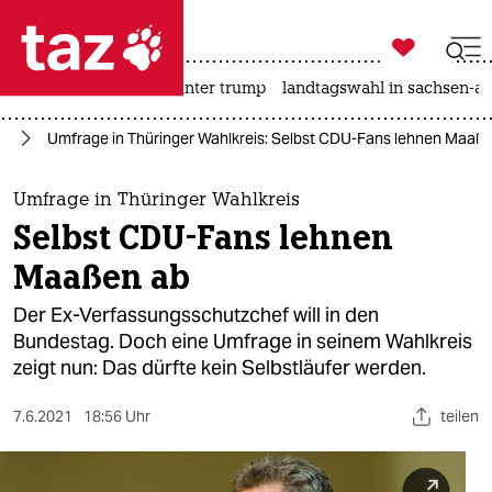

taz zahl ich
nahost-konflikt
usa unter trump
landtagswahl in sachsen-an

taz zahl ich
fD
Umfrage in Thüringer Wahlkreis: Selbst CDU-Fans lehnen Maaß
taz zahl ich
themen
Umfrage in Thüringer Wahlkreis
Selbst CDU-Fans lehnen
politik
Maaßen ab
öko
Der Ex-Verfassungsschutzchef will in den
Bundestag. Doch eine Umfrage in seinem Wahlkreis
gesellschaft
zeigt nun: Das dürfte kein Selbstläufer werden.
kultur
7.6.2021
18:56 Uhr
teilen
sport