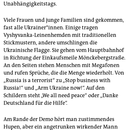
epaper login
Unabhängigkeitstags.
Viele Frauen und junge Familien sind gekommen,
fast alle Ukrai­ne­r*in­nen. Einige tragen
Vyshyvanka-Leinenhemden mit traditionellen
Stickmustern, andere umschlingen die
Ukrainische Flagge. Sie gehen vom Hauptbahnhof
in Richtung der Einkaufsmeile Mönckebergstraße.
An den Seiten stehen Menschen mit Megafonen
und rufen Sprüche, die die Menge wiederholt. Von
„Russia is a terrorist“ zu „Stop business with
Russia!“ und „Arm Ukraine now!“. Auf den
Schildern steht „We all need peace“ oder „Danke
Deutschland für die Hilfe“.
Am Rande der Demo hört man zustimmendes
Hupen, aber ein angetrunken wirkender Mann