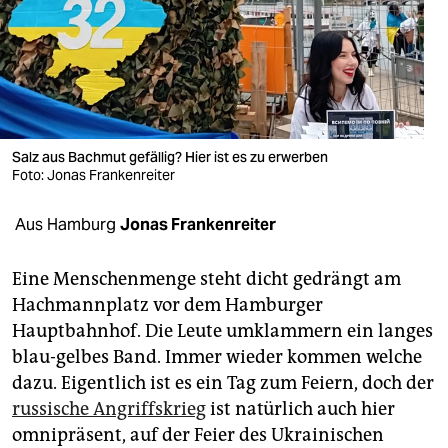
berlin
nord
wahrheit
verlag
Salz aus Bachmut gefällig? Hier ist es zu erwerben
Foto: Jonas Frankenreiter
verlag
veranstaltungen
Aus Hamburg
Jonas Frankenreiter
shop
Eine Menschenmenge steht dicht gedrängt am
fragen & hilfe
Hachmannplatz vor dem Hamburger
Hauptbahnhof. Die Leute umklammern ein langes
unterstützen
blau-gelbes Band. Immer wieder kommen welche
abo
dazu. Eigentlich ist es ein Tag zum Feiern, doch der
russische Angriffskrieg
ist natürlich auch hier
genossenschaft
omnipräsent, auf der Feier des Ukrainischen