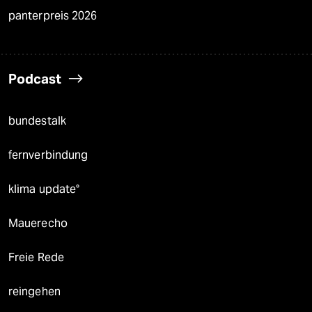
panterpreis 2026
Podcast
bundestalk
fernverbindung
klima update°
Mauerecho
Freie Rede
reingehen