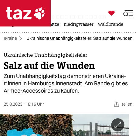

taz zahl ich
krieg in der ukraine
hitze
niedrigwasser
waldbrände

taz zahl ich
er Ukraine
Ukrainische Unabhängigkeitsfeier: Salz auf die Wunden
taz zahl ich
themen
Ukrainische Unabhängigkeitsfeier
Salz auf die Wunden
politik
Zum Unabhängigkeitstag demonstrieren Ukrai­ne­
öko
r*in­nen in Hamburgs Innenstadt. Am Rande gibt es
Armee-Accessoires zu kaufen.
gesellschaft
25.8.2023
18:16 Uhr
teilen
kultur
sport