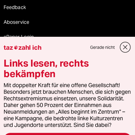
Feedback
Aboservice
ePaper Login
taz
zahl ich
Gerade nicht

Downloads für Abonnierende
Links lesen, rechts
bekämpfen
© 2026 taz Verlags und Vertriebs GmbH
Mit doppelter Kraft für eine offene Gesellschaft!
Alle Rechte vorbehalten. Bei rechtlichen Fragen oder für Genehmigungen
wenden Sie sich bitte an
lizenzen@taz.de
Besonders jetzt brauchen Menschen, die sich gegen
Rechtsextremismus einsetzen, unsere Solidarität.
Daher gehen 50 Prozent der Einnahmen aus
Feedback
Redaktionsstatut
Kommune-Richtlinien
KI-
Neuanmeldungen an „Alles beginnt im Zentrum“ –
eine Kampagne, die bedrohte linke Kulturzentren
Leitlinie
Informant
Datenschutz
Impressum
AGB
und Jugendorte unterstützt. Sind Sie dabei?