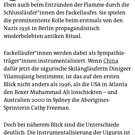
epaper login
Eben auch beim Entzünden der Flamme durch die
Schluss­läu­fe­r*in­nen des Fackellaufes. Sie spielen
die prominenteste Rolle beim erstmals von den
Nazis 1936 in Berlin propagandistisch
wiederbelebten antiken Ritual.
Fa­ckel­läu­fe­r*in­nen werden dabei als Sym­pa­thie­
trä­ge­r*in­nen instrumentalisiert. Wenn
China
dafür jetzt die uigurische Skilängläuferin Dinigeer
Yilamujiang bestimmte, ist das auf den ersten
Blick nicht anders als 1996, als die USA in Atlanta
den Boxer Muhammad Ali losschickten – und
Australien 2000 in Sydney die Aborigines-
Sprinterin Cathy Freeman.
Doch bei näherem Blick sind die Unterschiede
deutlich: Die Instrumentalisierung der Uigurin ist