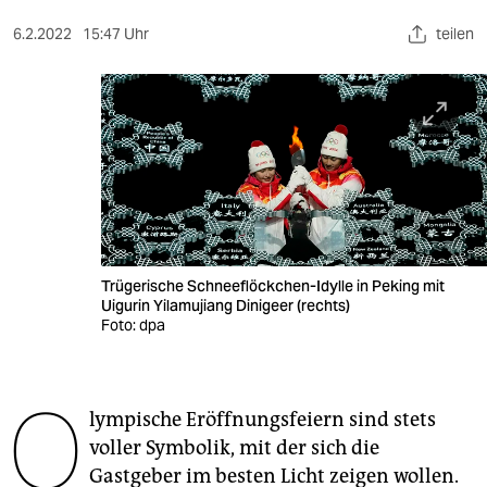
berlin
6.2.2022
15:47 Uhr
teilen
nord
wahrheit
verlag
verlag
veranstaltungen
shop
Trügerische Schneeflöckchen-Idylle in Peking mit
Uigurin Yilamujiang Dinigeer (rechts)
fragen & hilfe
Foto: dpa
unterstützen
O
abo
lympische Eröffnungsfeiern sind stets
voller Symbolik, mit der sich die
genossenschaft
Gastgeber im besten Licht zeigen wollen.