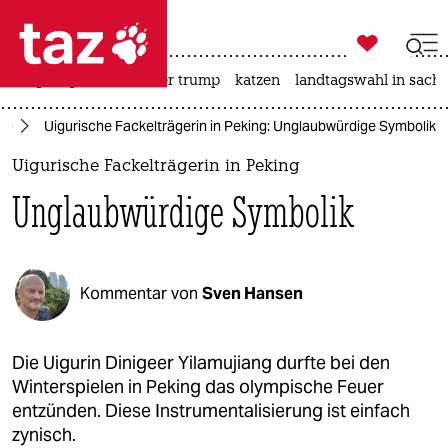

taz zahl ich
bergsteigen
usa unter trump
katzen
landtagswahl in sachs

taz zahl ich
le
Uigurische Fackelträgerin in Peking: Unglaubwürdige Symbolik
taz zahl ich
Uigurische Fackelträgerin in Peking
themen
Unglaubwürdige Symbolik
politik
öko
Kommentar von
Sven Hansen
gesellschaft
kultur
Die Uigurin Dinigeer Yilamujiang durfte bei den
Winterspielen in Peking das olympische Feuer
sport
entzünden. Diese Instrumentalisierung ist einfach
zynisch.