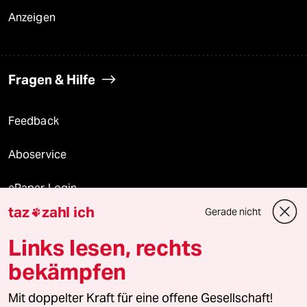
Anzeigen
Fragen & Hilfe
Feedback
Aboservice
ePaper Login
taz
zahl ich
Gerade nicht

Downloads für Abonnierende
Links lesen, rechts
bekämpfen
© 2026 taz Verlags und Vertriebs GmbH
Mit doppelter Kraft für eine offene Gesellschaft!
Alle Rechte vorbehalten. Bei rechtlichen Fragen oder für Genehmigungen
wenden Sie sich bitte an
lizenzen@taz.de