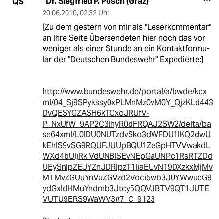
"Dr. Siegfried P. Posch (Graz)"
QS
20.06.2010
,
02:32 Uhr
[Zu dem gestern von mir als "Leserkommentar"
an Ihre Seite Übersendeten hier noch das vor
weniger als einer Stunde an ein Kontaktformu-
lar der "Deutschen Bundeswehr" Expedierte:]
http://www.bundeswehr.de/portal/a/bwde/kcx
ml/04_Sj9SPykssy0xPLMnMz0vM0Y_QjzKLd443
DvQESYGZASH6kTCxoJRUfV-
P_NxUfW_9AP2C3IhyR0dFRQAJ2SW2/delta/ba
se64xml/L0lDU0NUTzdvSko3dWFDU1lKQ2dwU
kEhIS9vSG9RQUFJUUpBQU1ZeGpHTVVwakdL
WXd4bUljRklVdUNBISEvNEpGaUNPc1RsRTZDd
UEySnlpZEJYZnJDRlpzT1liaEUvN19DXzkxMjMv
MTMvZGUuYnVuZGVzd2Voci5wb3J0YWwucG9
ydGxldHMuYndmb3Jtcy5QQVJBTV9QT1JUTE
VUTU9ERS9WaWV3#7_C_9123