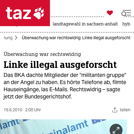

taz zahl ich
niedrigwasser
rente
landtagswahl in sachsen-anhalt
hybri

taz zahl ich
achung
Überwachung war rechtswidrig: Linke illegal ausgeforscht
taz zahl ich
themen
Überwachung war rechtswidrig
Linke illegal ausgeforscht
politik
Das BKA dachte Mitglieder der "militanten gruppe"
öko
an der Angel zu haben. Es hörte Telefone ab, filmte
Hauseingänge, las E-Mails. Rechtswidrig – sagte
gesellschaft
jetzt der Bundesgerichtshof.
kultur
19.6.2010
2:00 Uhr
teilen
sport