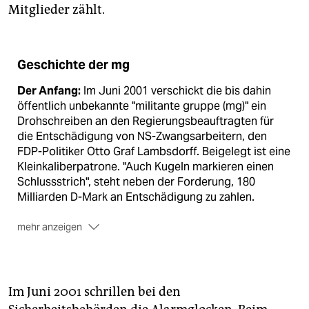
Mitglieder zählt.
Geschichte der mg
Der Anfang:
Im Juni 2001 verschickt die bis dahin
öffentlich unbekannte "militante gruppe (mg)" ein
Drohschreiben an den Regierungsbeauftragten für
die Entschädigung von NS-Zwangsarbeitern, den
FDP-Politiker Otto Graf Lambsdorff. Beigelegt ist eine
Kleinkaliberpatrone. "Auch Kugeln markieren einen
Schlussstrich", steht neben der Forderung, 180
Milliarden D-Mark an Entschädigung zu zahlen.
mehr anzeigen
Die Anschläge:
In den Jahren danach wurden im
Namen der "mg" zahlreiche Brandanschläge verübt,
unter anderem auf Polizeifahrzeuge, Gerichte sowie
Arbeits- und Finanzämter. In Bekennerschreiben
Im Juni 2001 schrillen bei den
geißelte die Gruppe Kriegseinsätze, Strafprozesse