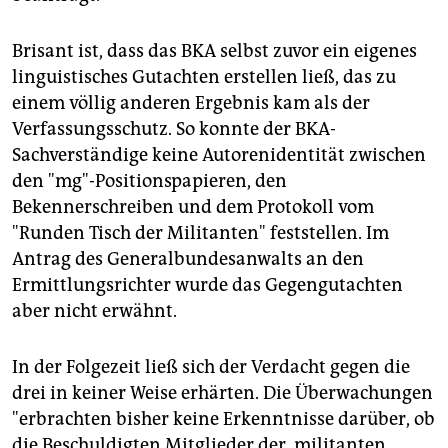
Die Auflösung:
Schon im Sommer 2009 gab die
Truppe ihre Auflösung bekannt: "Es gibt von nun an
Brisant ist, dass das BKA selbst zuvor ein eigenes
nur noch eine ex-(mg)."
linguistisches Gutachten erstellen ließ, das zu
einem völlig anderen Ergebnis kam als der
Verfassungsschutz. So konnte der BKA-
Sachverständige keine Autorenidentität zwischen
den "mg"-Positionspapieren, den
Bekennerschreiben und dem Protokoll vom
"Runden Tisch der Militanten" feststellen. Im
Antrag des Generalbundesanwalts an den
Ermittlungsrichter wurde das Gegengutachten
aber nicht erwähnt.
In der Folgezeit ließ sich der Verdacht gegen die
drei in keiner Weise erhärten. Die Überwachungen
"erbrachten bisher keine Erkenntnisse darüber, ob
die Beschuldigten Mitglieder der ,militanten