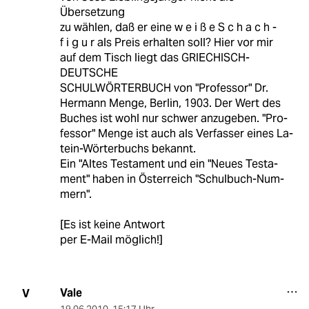
Übersetzung
zu wählen, daß er eine w e i ß e S c h a c h -
f i g u r als Preis erhalten soll? Hier vor mir
auf dem Tisch liegt das GRIECHISCH-
DEUTSCHE
SCHULWÖRTERBUCH von "Professor" Dr.
Hermann Menge, Berlin, 1903. Der Wert des
Buches ist wohl nur schwer anzugeben. "Pro-
fessor" Menge ist auch als Verfasser eines La-
tein-Wörterbuchs bekannt.
Ein "Altes Testament und ein "Neues Testa-
ment" haben in Österreich "Schulbuch-Num-
mern".
[Es ist keine Antwort
per E-Mail möglich!]
Vale
V