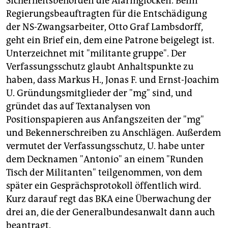
Sicherheitsbehörden die Alarmglocken. Beim
gegen Linke und die Diskriminierung von Flüchtlingen.
Regierungsbeauftragten für die Entschädigung
Insgesamt hat sich die "mg" zu 25 Anschlägen
der NS-Zwangsarbeiter, Otto Graf Lambsdorff,
bekannt, zumeist in Berlin und Umgebung, ein gutes
geht ein Brief ein, dem eine Patrone beigelegt ist.
Dutzend weitere werden ihr zugerechnet. Im Jahr
2007 entschied der Bundesgerichtshof, dass die "mg"
Unterzeichnet mit "militante gruppe". Der
aber nicht, wie von der Bundesanwaltschaft
Verfassungsschutz glaubt Anhaltspunkte zu
angenommen, als "terroristische", sondern nur als
haben, dass Markus H., Jonas F. und Ernst-Joachim
"kriminelle Vereinigung" einzustufen sei.
U. Gründungsmitglieder der "mg" sind, und
Die Verdächtigen:
Den Behörden gelang es über
gründet das auf Textanalysen von
Jahre hinweg nicht, Mitglieder der "mg" zu ermitteln.
Positionspapieren aus Anfangszeiten der "mg"
Zwölf Personen hatten sie im Verdacht, darunter auch
und Bekennerschreiben zu Anschlägen. Außerdem
den Stadtsoziologen Andrej Holm, gegen den bis
vermutet der Verfassungsschutz, U. habe unter
heute ein Ermittlungsverfahren läuft.
dem Decknamen "Antonio" an einem "Runden
Die Verurteilung:
Nur im Fall von Florian L., Axel H.
Tisch der Militanten" teilgenommen, von dem
und Oliver R. hat es im vergangenen Herbst eine
später ein Gesprächsprotokoll öffentlich wird.
Verurteilung gegeben: wegen Mitgliedschaft in der
Kurz darauf regt das BKA eine Überwachung der
"mg" und versuchter Brandstiftung auf Bundeswehr-
drei an, die der Generalbundesanwalt dann auch
Lkws in Brandenburg.
beantragt.