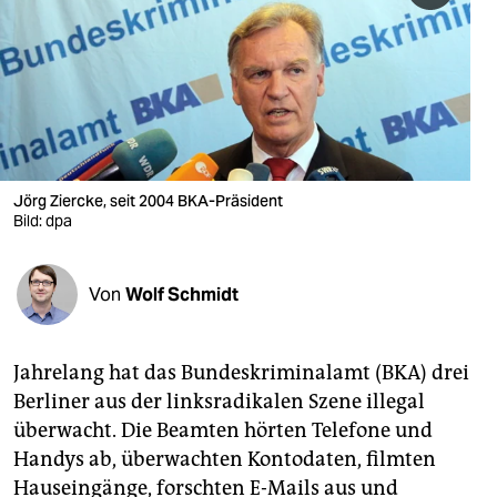
berlin
nord
wahrheit
verlag
verlag
Jörg Ziercke, seit 2004 BKA-Präsident
Bild: dpa
veranstaltungen
shop
Von
Wolf Schmidt
fragen & hilfe
unterstützen
Jahrelang hat das Bundeskriminalamt (BKA) drei
Berliner aus der linksradikalen Szene illegal
abo
überwacht. Die Beamten hörten Telefone und
genossenschaft
Handys ab, überwachten Kontodaten, filmten
Hauseingänge, forschten E-Mails aus und