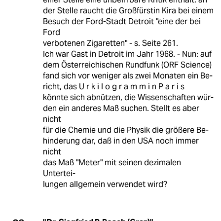
der Stelle raucht die Großfürstin Kira bei einem
Besuch der Ford-Stadt Detroit "eine der bei
Ford
verbotenen Zigaretten" - s. Seite 261.
Ich war Gast in Detroit im Jahr 1968. - Nun: auf
dem Österreichischen Rundfunk (ORF Science)
fand sich vor weniger als zwei Monaten ein Be-
richt, das U r k i l o g r a m m i n P a r i s
könnte sich abnützen, die Wissenschaften wür-
den ein anderes Maß suchen. Stellt es aber
nicht
für die Chemie und die Physik die größere Be-
hinderung dar, daß in den USA noch immer
nicht
das Maß "Meter" mit seinen dezimalen
Untertei-
lungen allgemein verwendet wird?