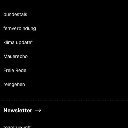
bundestalk
fernverbindung
klima update°
Mauerecho
Freie Rede
reingehen
Newsletter
team zukunft