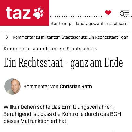

taz zahl ich
nahost-konflikt
usa unter trump
landtagswahl in sachsen-an

taz zahl ich
te
Kommentar zu militantem Staatsschutz: Ein Rechtsstaat - ganz
taz zahl ich
Kommentar zu militantem Staatsschutz
themen
Ein Rechtsstaat - ganz am Ende
politik
öko
Kommentar von
Christian Rath
gesellschaft
kultur
Willkür beherrschte das Ermittlungsverfahren.
Beruhigend ist, dass die Kontrolle durch das BGH
sport
dieses Mal funktioniert hat.