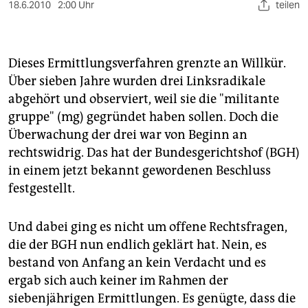
berlin
18.6.2010
2:00 Uhr
teilen
nord
wahrheit
Dieses Ermittlungsverfahren grenzte an Willkür.
Über sieben Jahre wurden drei Linksradikale
verlag
abgehört und observiert, weil sie die "militante
gruppe" (mg) gegründet haben sollen. Doch die
verlag
Überwachung der drei war von Beginn an
veranstaltungen
rechtswidrig. Das hat der Bundesgerichtshof (BGH)
in einem jetzt bekannt gewordenen Beschluss
shop
festgestellt.
fragen & hilfe
Und dabei ging es nicht um offene Rechtsfragen,
unterstützen
die der BGH nun endlich geklärt hat. Nein, es
abo
bestand von Anfang an kein Verdacht und es
ergab sich auch keiner im Rahmen der
genossenschaft
siebenjährigen Ermittlungen. Es genügte, dass die