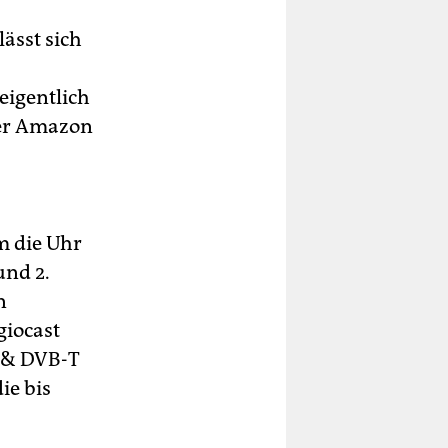
lässt sich
eigentlich
ter Amazon
m die Uhr
und 2.
n
giocast
H & DVB-T
ie bis