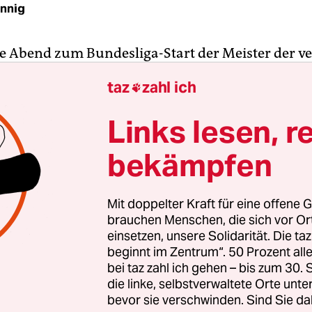
nnig
 Abend zum Bundesliga-Start der Meister der 
lzeiten FC Bayern München gegen die TSG Hoffe
taz
zahl ich

eht schon jetzt fest, dass es eines der beiden meis
e sein wird. Denn es läuft live und vor allem frei
Links lesen, r
r im ZDF.
bekämpfen
 auf sämtliche anderen Spiele von nationaler Bede
das ZDF auch erstmals keine Rechte mehr für di
Mit doppelter Kraft für eine offene G
itzt. Neben dem Pay-TV-Sender Sky überträgt de
brauchen Menschen, die sich vor O
 beziehende Online-­Strea­ming­dienst DAZN.
einsetzen, unsere Solidarität. Die ta
beginnt im Zentrum“. 50 Prozent a
bei taz zahl ich gehen – bis zum 30
die linke, selbstverwaltete Orte unte
bevor sie verschwinden. Sind Sie da