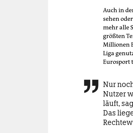
Auch in der
sehen oder
mehr alle 
größten Tei
Millionen 
Liga genut
Eurosport 
Nur noch

Nutzer w
läuft, sa
Das lieg
Rechtew