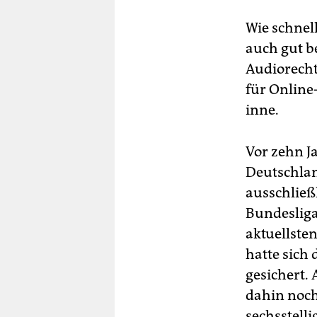
Wie schnell
auch gut b
Audiorecht
für Onlin
inne.
Vor zehn Ja
Deutschlan
ausschließl
Bundesliga
aktuellste
hatte sich
gesichert. 
dahin noch
sechsstell