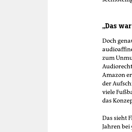
„Das war
Doch genau
audioaffine
zum Unmut 
Audiorecht
Amazon ers
der Aufsch
viele Fußba
das Konzep
Das sieht 
Jahren bei