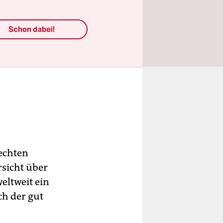
Schon dabei!
rechten
rsicht über
eltweit ein
h der gut