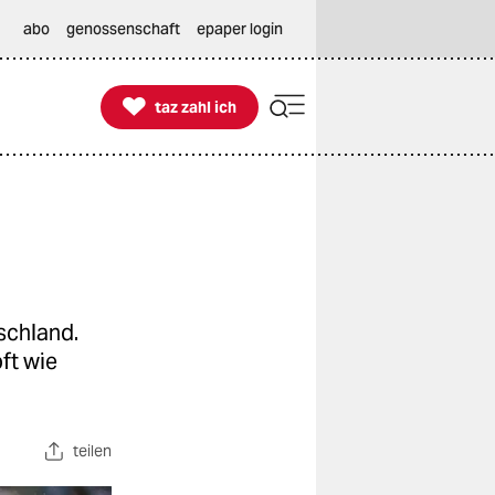
abo
genossenschaft
epaper login

taz zahl ich
taz zahl ich
tschland.
ft wie
teilen