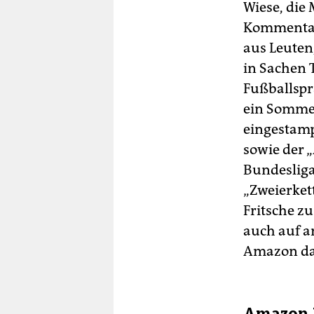
Wiese, die
Kommentato
aus Leuten
in Sachen 
Fußballspr
ein Sommer
eingestampf
sowie der 
Bundesliga
„Zweierket
Fritsche z
auch auf a
Amazon da