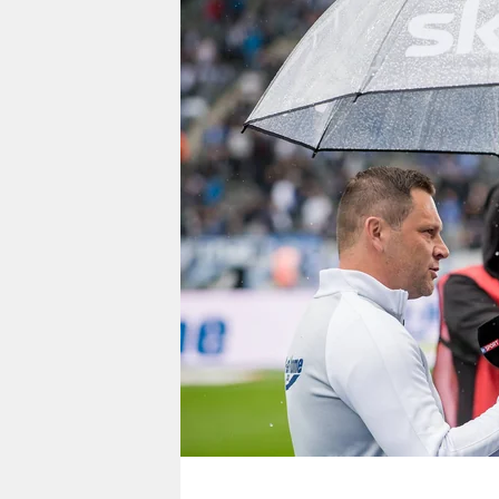
berlin
nord
wahrheit
verlag
verlag
veranstaltungen
shop
fragen & hilfe
unterstützen
abo
genossenschaft