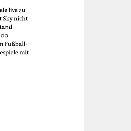
le live zu
t Sky nicht
stand
 900
n Fußball-
espiele mit