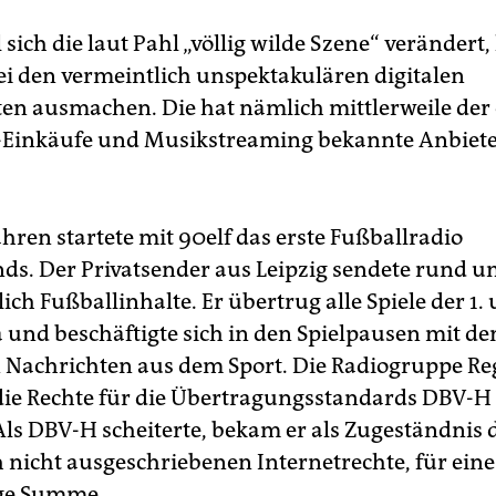
 sich die laut Pahl „völlig wilde Szene“ verändert, 
ei den vermeintlich unspektakulären digitalen
en ausmachen. Die hat nämlich mittlerweile der 
e-Einkäufe und Musikstreaming bekannte Anbie
hren startete mit 90elf das erste Fußballradio
ds. Der Privatsender aus Leipzig sendete rund u
ich Fußballinhalte. Er übertrug alle Spiele der 1. 
 und beschäftigte sich in den Spielpausen mit de
n Nachrichten aus dem Sport. Die Radiogruppe Re
 die Rechte für die Übertragungsstandards DBV-
Als DBV-H scheiterte, bekam er als Zugeständnis d
 nicht ausgeschriebenen Internetrechte, für eine
ige Summe.