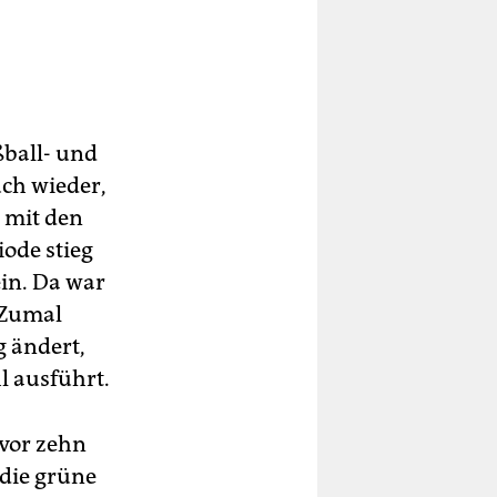
ßball- und
uch wieder,
 mit den
ode stieg
ein. Da war
. Zumal
g ändert,
l ausführt.
 vor zehn
 die grüne