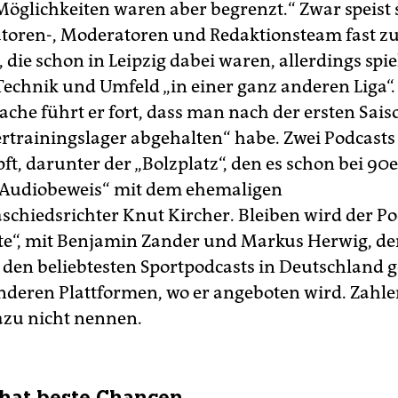
 Möglichkeiten waren aber begrenzt.“ Zwar speist 
ren-, Moderatoren und Redaktionsteam fast zu
, die schon in Leipzig dabei waren, allerdings sp
Technik und Umfeld „in einer ganz anderen Liga“.
ache führt er fort, dass man nach der ersten Sai
trainingslager abgehalten“ habe. Zwei Pod­cast
t, darunter der „Bolzplatz“, den es schon bei 90e
„Audiobeweis“ mit dem ehemaligen
schiedsrichter Knut Kircher. Bleiben wird der Po
te“, mit Benjamin Zander und Markus Herwig, der
u den beliebtesten Sportpodcasts in Deutschland g
nderen Plattformen, wo er angeboten wird. Zahle
zu nicht nennen.