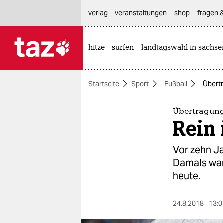
hautnavigation anspringen
hauptinhalt anspringen
footer anspringen
verlag
veranstaltungen
shop
fragen &
hitze
surfen
landtagswahl in sachse

taz zahl ich
taz zahl ich
Startseite
Sport
Fußball
Übertr
themen
politik
Übertragung
Rein 
öko
Vor zehn Ja
gesellschaft
Damals war
heute.
kultur
sport
24.8.2018
13:0