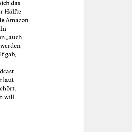
sich das
r Hälfte
iele Amazon
 In
son „auch
s werden
lf gab,
d­cast
 laut
ehört,
n will