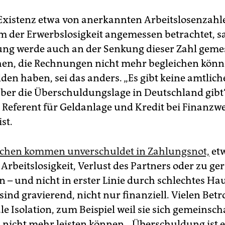
Existenz etwa von anerkannten Arbeitslosenzahl
m der Erwerbslosigkeit angemessen betrachtet, sa
ung werde auch an der Senkung dieser Zahl geme
en, die Rechnungen nicht mehr begleichen kön
en haben, sei das anders. „Es gibt keine amtliche
ber die Überschuldungslage in Deutschland gibt“,
r Referent für Geldanlage und Kredit bei Finanz
st.
schen kommen unverschuldet in Zahlungsnot,
et
Arbeitslosigkeit, Verlust des Partners oder zu ge
– und nicht in erster Linie durch schlechtes Ha
sind gravierend, nicht nur finanziell. Vielen Bet
le Isolation, zum Beispiel weil sie sich gemeinsch
n nicht mehr leisten können. „Überschuldung ist 