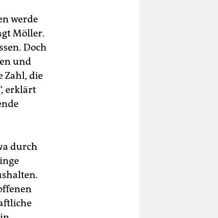
en werde
gt Möller.
ssen. Doch
nen und
 Zahl, die
 erklärt
wende
wa durch
ringe
ushalten.
roffenen
aftliche
ein