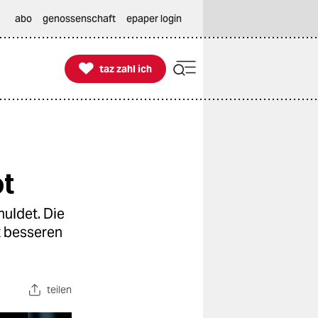
abo
genossenschaft
epaper login

taz zahl ich
taz zahl ich
t
uldet. Die
t besseren
teilen