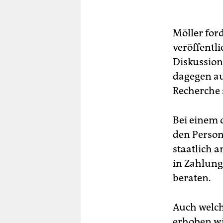
Möller for
veröffentl
Diskussio
dagegen au
Recherche 
Bei einem d
den Person
staatlich 
in Zahlungs
beraten.
Auch welch
erhoben wi