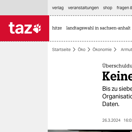
hautnavigation anspringen
hauptinhalt anspringen
footer anspringen
verlag
veranstaltungen
shop
fragen &
hitze
landtagswahl in sachsen-anhalt

taz zahl ich
taz zahl ich
Startseite
Öko
Ökonomie
Armu
themen
politik
Überschuldu
Kein
öko
Bis zu sieb
gesellschaft
Organisati
Daten.
kultur
sport
26.3.2024
16:0