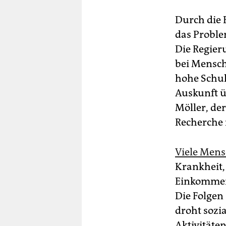
Durch die 
das Proble
Die Regier
bei Mensch
hohe Schuld
Auskunft ü
Möller, de
Recherche i
Viele Men
Krankheit, 
Einkommen 
Die Folgen 
droht sozia
Aktivitäte