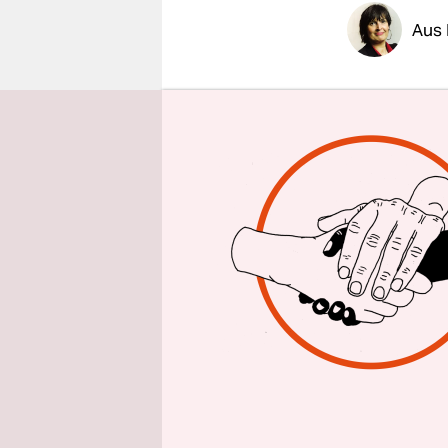
epaper login
Aus 
Millionen 
deshalb im
viele Bür­g
kann desha
Publikation
Organisati
Datengrund
„Bislang fe
Möller, Aut
ist eine T
grünen Bu