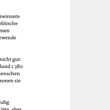
gemeinsam
litische
hmen
nzwende
nicht gut:
land 1.380
 Menschen
rsonen sie
ndig
ätte, aber