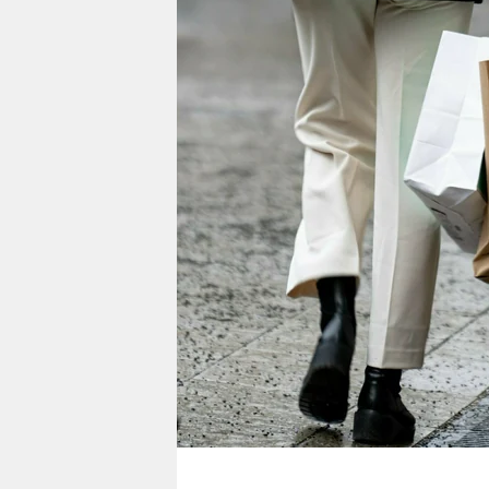
berlin
nord
wahrheit
verlag
verlag
veranstaltungen
shop
fragen & hilfe
unterstützen
abo
genossenschaft