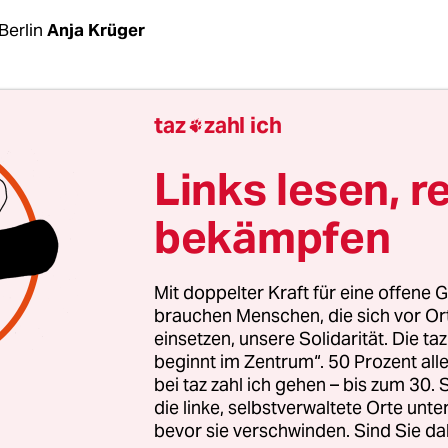
Berlin
Anja Krüger
von Menschen in Deutschland sind überschulde
taz
zahl ich

mense Probleme, und nicht nur wirtschaftliche.
e­r:in­nen genau betroffen sind, weiß der Staat nic
Links lesen, r
lb nicht angemessen gegensteuern. In der neue
bekämpfen
 „Private Schulden, staatliche Misere“ zeigt die
on Finanzwende Recherche, wie sich die Politik ei
lage verschaffen könnte.
Mit doppelter Kraft für eine offene G
brauchen Menschen, die sich vor O
einsetzen, unsere Solidarität. Die ta
hlt der politische Wille, wirklich hinzusehen“, sa
beginnt im Zentrum“. 50 Prozent a
or der Studie, die der taz vorliegt. Finanzwende 
bei taz zahl ich gehen – bis zum 30
ochter des Vereins Finanzwende, der von dem ehe
die linke, selbstverwaltete Orte unte
bevor sie verschwinden. Sind Sie da
ndestagsabgeordneten Gerhard Schick gegründe