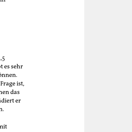
,5
t es sehr
können.
Frage ist,
­nen das
diert er
n.
mit