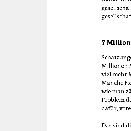
gesellschaf
gesellschaf
7 Millio
Schätzunge
Millionen 
viel mehr 
Manche Ex­p
wie man zäh
Problem de
dafür, vore
Das sind d