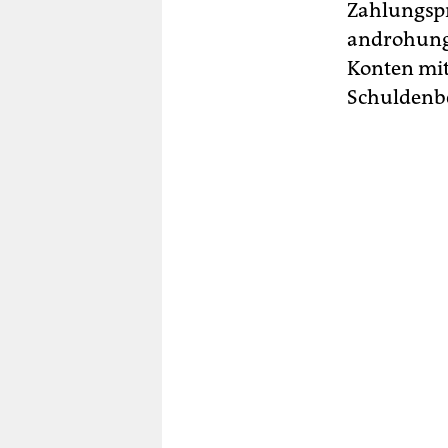
Zahlungspr
androhunge
Konten mit
Schuldenb