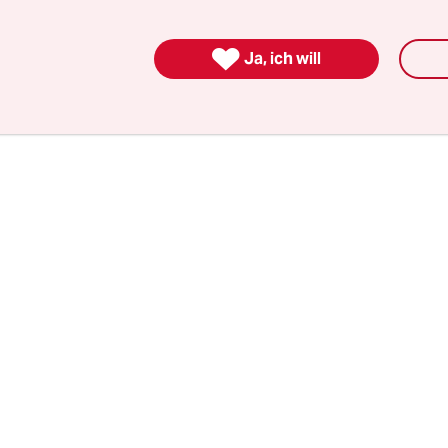
ch für eine Reform der Finanzmärkte einsetzt. Ge
 ist allerdings wichtig, um ein Problem lösen z

Ja, ich will
len.