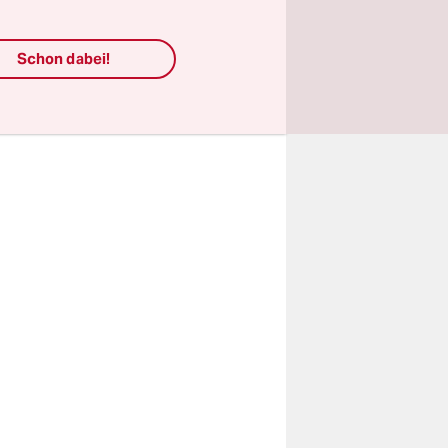
naues
u können
Schon dabei!