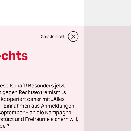
t und haben
Gerade nicht
 Doch wie
ht – und
echts
n
ne bessere
esellschaft! Besonders jetzt
rt gegen Rechtsextremismus
z kooperiert daher mit „Alles
gt Michael
ller Einnahmen aus Anmeldungen
Recherche
. September – an die Kampagne,
maligen
rstützt und Freiräume sichern will,
bei?
t wurde